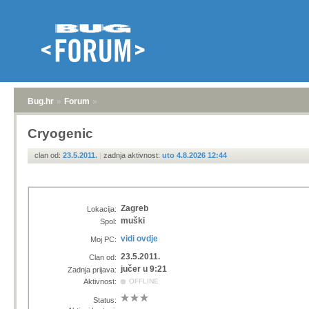
Bug.hr
»
Forum
»
Cryogenic
clan od:
23.5.2011.
|
zadnja aktivnost:
uto 4.8.2026 12:44
Zagreb
Lokacija:
muški
Spol:
vidi ovdje
Moj PC:
23.5.2011.
Clan od:
jučer u 9:21
Zadnja prijava:
Aktivnost:
OFFLINE
Status: