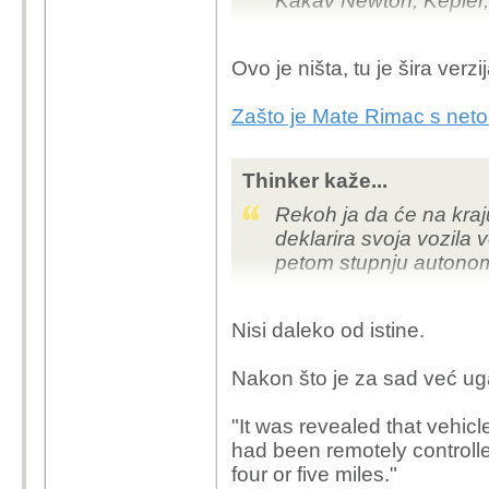
Kakav Newton, Kepler, 
naš čoek!
Ovo je ništa, tu je šira verzij
Zašto je Mate Rimac s net
Thinker kaže...
Rekoh ja da će na kraju
BeeMVe kockica for th
deklarira svoja vozila
petom stupnju autonomi
Nisi daleko od istine.
Nakon što je za sad već u
"It was revealed that vehicl
had been remotely controlle
four or five miles."