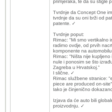
primjeraka, te da su stigle 
Tvrdnje da Concept One ima
tvrdnje da su oni brži od pat
patente. ✓
Tvrdnje poput:
Rimac: "Mi smo vertikalno i
radimo ovdje, od prvih nacr
komponente na automobilu
Rimac: "Ništa nije kupljeno
nule i ponosim se što izra
Zagreba u Hrvatskoj.”
I slične. ✓
Rimac službene stranice: "e
piece are produced on-site"
Iako je činjenično dokazano
Izjava da će auto bili globa
proizvodnju. ✓