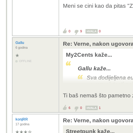
Meni se cini kao da pitas 
Razvoj i testiranje toč
Jedino što je valjda raz
kada Uber čini bazu?
0
9
0
HVALA
I što je s novcem koji 
Gallu
Re: Verne, nakon ugovora
6 godina
My2Cents kaže...
OFFLINE
Gallu kaže...
Sva dodijeljena e
na razvoj, testira
u skladu sa strogo
Ti baš nemaš što pametno z
Razvoj i testiranj
6
0
1
HVALA
Jedino što je valjd
čemu i ona kada U
konjRR
Re: Verne, nakon ugovora
17 godina
I što je s novcem 
Streetpunk kaže...