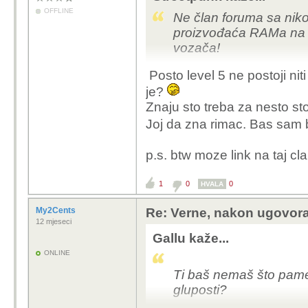
OFFLINE
Ne član foruma sa nik
Meni se cini kao da pi
proizvođaća RAMa na s
NO"?
vozača!
Posto level 5 ne postoji niti 
je?
Znaju sto treba za nesto st
Joj da zna rimac. Bas sam 
p.s. btw moze link na taj c
1
0
0
HVALA
My2Cents
Re: Verne, nakon ugovora
12 mjeseci
Gallu kaže...
ONLINE
Ti baš nemaš što pame
gluposti?