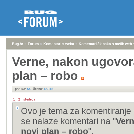
Bug.hr
»
Forum
»
Komentari s weba
»
Komentari članaka s naših web 
Verne, nakon ugovor
plan – robo
poruka:
54
|
čitano:
18.115
1
2
sljedeća
Ovo je tema za komentiranje 
se nalaze komentari na "
Vern
novi plan – robo
".