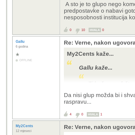
A sto je to glupo nego kome
predpostavke o nabavi goto
nesposobnosti institucija k
0
10
0
HVALA
Gallu
Re: Verne, nakon ugovora
6 godina
My2Cents kaže...
OFFLINE
Gallu kaže...
Ti baš nemaš što 
gluposti?
Da nisi glup možda bi i shva
raspravu...
A sto je to glupo nego
predpostavke o nabavi 
4
0
1
na nesposobnosti instit
HVALA
My2Cents
Re: Verne, nakon ugovora
12 mjeseci