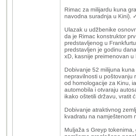
Rimac za milijardu kuna gr
navodna suradnja u Kini). 
Ulazak u udžbenike osnovni
da je Rimac konstruktor pr
predstavljenog u Frankfurtu 
predstavljen je godinu dan
xD, kasnije preimenovan u
Dobivanje 52 milijuna kuna 
nepravilnosti u poštovanju r
od homologacije za Kinu, i
automobila i otvaraju auto
ikako oštetili državu, vrati
Dobivanje atraktivnog zemlj
kvadratu na namještenom n
Muljaža s Greyp tokenima, 