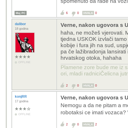
spomenuto da rade na vozil
6
0
0
Moj PC
HVALA
dalibor
Verne, nakon ugovora s U
18 godina
haha, ne možeš vjerovati. 
tjedna USKOK izvlači tamo 
kobije i fura jih na sud, u
pa če lažibradonja lansirat
hrvatskog otoka, hahaha
OFFLINE
Plamene zore bude me iz s
ori, mladi radniciČelicna jutr
2
0
0
HVALA
konjRR
Verne, nakon ugovora s U
17 godina
Nemogu a da ne pitam a m
robotaksi ce imati vozaca
OFFLINE
2
0
2
HVALA