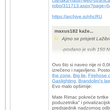
clanaka-nasih-web-stranic
robo/311713.aspx?page=0
https://archive.is/nhcRU
maxus182 kaže...
Ajmo se prisjetit Lažibra
-prodano je svih 150 
-proizvodimo svoje bate
-imamo Level 5 autono
Ovo što si naveo nije ni 
izrečeno i najavljeno. Post
Sve istina do istine.
the zone
,
Big lie
,
Firehose 
Gaslighting
,
Brandolini's la
Evo malo opširnije:
Mate Rimac pokreće tvrtke
poduzetnika" i privatizacijs
predsjednik nadzornog odbor