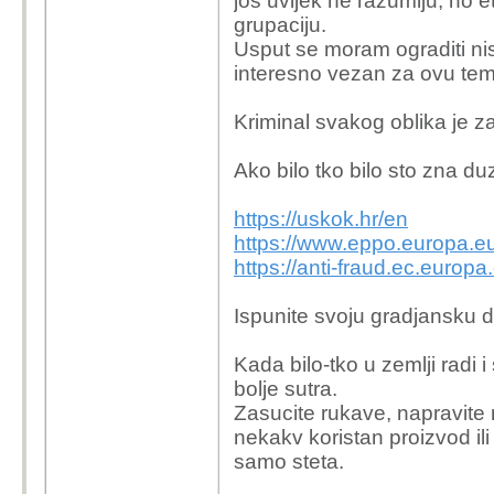
jos uvijek ne razumiju, no 
grupaciju.
Usput se moram ograditi nisa
interesno vezan za ovu tem
Kriminal svakog oblika je z
Ako bilo tko bilo sto zna duz
https://uskok.hr/en
https://www.eppo.europa.e
https://anti-fraud.ec.europ
Ispunite svoju gradjansku d
Kada bilo-tko u zemlji radi
bolje sutra.
Zasucite rukave, napravite ne
nekakv koristan proizvod ili
samo steta.