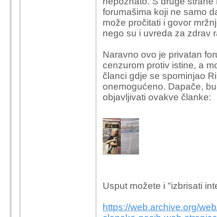
nepoznato. S druge strane
forumašima koji ne samo da
može pročitati i govor mržn
nego su i uvreda za zdrav 
Naravno ovo je privatan for
cenzurom protiv istine, a mo
članci gdje se spominjao Rim
onemogućeno. Dapače, bud
objavljivati ovakve članke:
Usput možete i "izbrisati int
https://web.archive.org/we