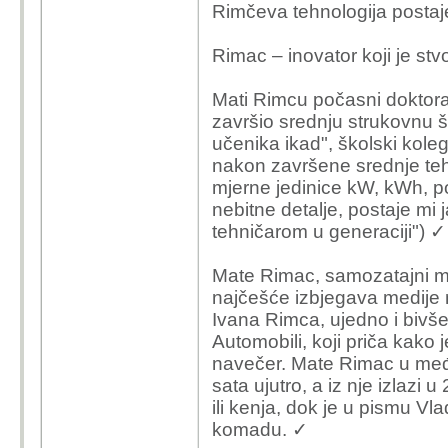
Rimčeva tehnologija postaje
Rimac – inovator koji je stv
Mati Rimcu počasni doktorat 
završio srednju strukovnu šk
učenika ikad", školski kole
nakon završene srednje teh
mjerne jedinice kW, kWh, po
nebitne detalje, postaje mi 
tehničarom u generaciji") ✓
Mate Rimac, samozatajni mla
najčešće izbjegava medije 
Ivana Rimca, ujedno i biv
Automobili, koji priča kako 
navečer. Mate Rimac u među
sata ujutro, a iz nje izlazi
ili kenja, dok je u pismu Vl
komadu. ✓