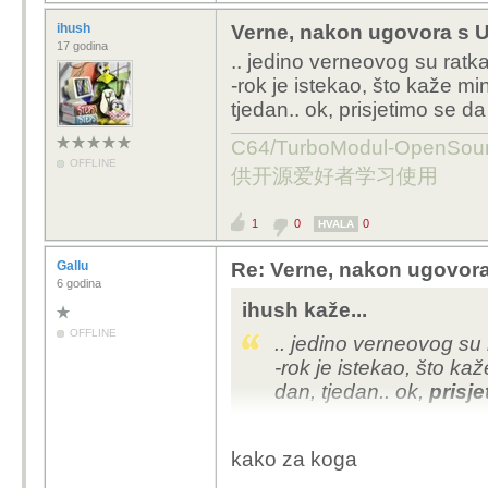
ihush
Verne, nakon ugovora s U
17 godina
.. jedino verneovog su ratk
-rok je istekao, što kaže mini
tjedan.. ok, prisjetimo se d
C64/TurboModul-OpenS
OFFLINE
供开源爱好者学习使用
1
0
0
HVALA
Gallu
Re: Verne, nakon ugovora
6 godina
ihush kaže...
OFFLINE
.. jedino verneovog su
-rok je istekao, što kaže
dan, tjedan.. ok,
prisj
kako za koga