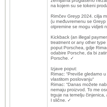
zemljama proglašeno nezako
na kojem su se tokeni prod
Rimčev Greyp 2024. cilja mi
(u međuvremenu se Greyp ug
otpremine se mogu vidjeti n
Kickback (an illegal paymen
treatment or any other type 
poput Porschea, gdje Rima
odabire Porsche, da bi zati
Porsche. ✓
Izjave poput:
Rimac: “Previše gledamo u
vlastitom poslovanju“
Rimac: “Danas možete naba
nemaju proizvod. To me oso
trguje na temelju činjenica,
I slične. ✓