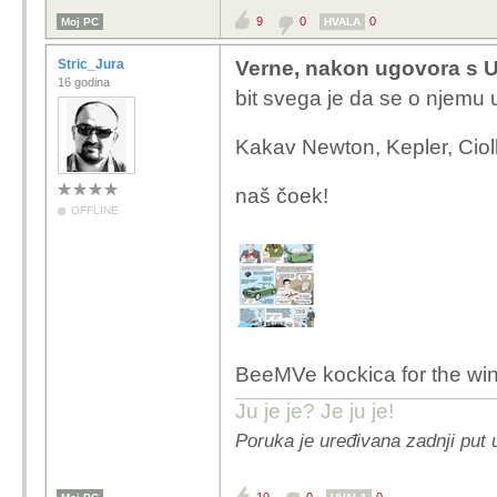
9
0
0
Moj PC
HVALA
Stric_Jura
Verne, nakon ugovora s U
16 godina
bit svega je da se o njemu u
Kakav Newton, Kepler, Ciolk
naš čoek!
OFFLINE
BeeMVe kockica for the win
Ju je je? Je ju je!
Poruka je uređivana zadnji put 