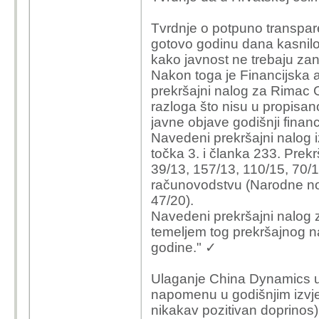
Tvrdnje o potpuno transpar
gotovo godinu dana kasnilo 
kako javnost ne trebaju zani
Nakon toga je Financijska a
prekršajni nalog za Rimac G
razloga što nisu u propisano
javne objave godišnji financ
Navedeni prekršajni nalog i
točka 3. i članka 233. Pre
39/13, 157/13, 110/15, 70/
računovodstvu (Narodne nov
47/20).
Navedeni prekršajni nalog z
temeljem tog prekršajnog na
godine." ✓
Ulaganje China Dynamics u
napomenu u godišnjim izvješ
nikakav pozitivan doprinos)