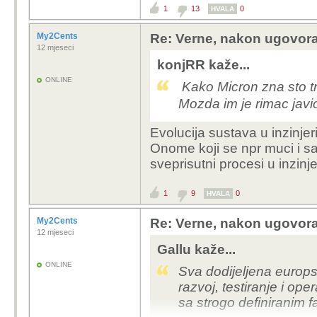
1
13
0
HVALA
My2Cents
Re: Verne, nakon ugovora
12 mjeseci
konjRR kaže...
ONLINE
Kako Micron zna sto tr
Mozda im je rimac jav
Evolucija sustava u inzinjerij
Onome koji se npr muci i s
sveprisutni procesi u inzinje
1
9
0
HVALA
My2Cents
Re: Verne, nakon ugovora
12 mjeseci
Gallu kaže...
ONLINE
Sva dodijeljena europ
razvoj, testiranje i op
sa strogo definiranim 