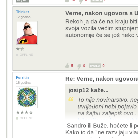
10
0
0
Moj PC
HVALA
Thinker
Verne, nakon ugovora s U
12 godina
Rekoh ja da će na kraju biti
svoja vozila većim stupnje
autonomije će se još neko v
OFFLINE
5
0
0
HVALA
Ferritin
Re: Verne, nakon ugovora
16 godina
josip12 kaže...
To nije novinarstvo, ne
uvrijeđeni nebi pojavi
na šajbu zaljepiš ovo...
OFFLINE
https://www.forum.hr/
Sandro ili Buže, hoćete li p
p=111506327&postco
Kako to da "ne razvijaju vl
I šta je s ćaćom?