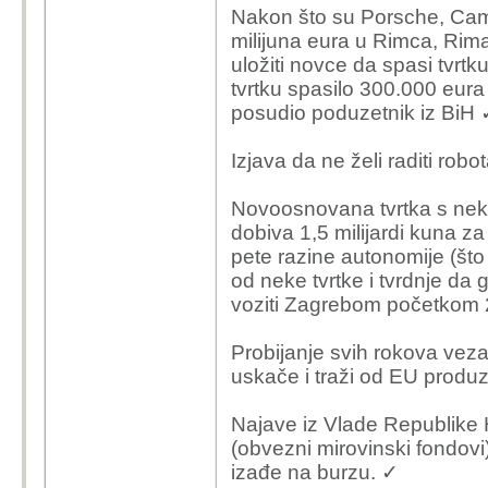
Nakon što su Porsche, Camel 
milijuna eura u Rimca, Rimac
uložiti novce da spasi tvrtk
tvrtku spasilo 300.000 eur
posudio poduzetnik iz BiH 
Izjava da ne želi raditi robo
Novoosnovana tvrtka s neko
dobiva 1,5 milijardi kuna za 
pete razine autonomije (što n
od neke tvrtke i tvrdnje da gd
voziti Zagrebom početkom
Probijanje svih rokova vez
uskače i traži od EU produ
Najave iz Vlade Republike 
(obvezni mirovinski fondovi)
izađe na burzu. ✓