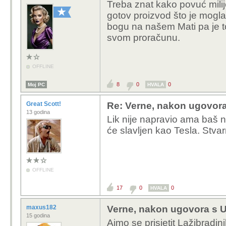
Treba znat kako povuć milij
gotov proizvod što je mogla u
bogu na našem Mati pa je t
svom proračunu.
OFFLINE
8
0
0
Moj PC
HVALA
Great Scott!
Re: Verne, nakon ugovora
13 godina
Lik nije napravio ama baš ni
će slavljen kao Tesla. Stvar
OFFLINE
17
0
0
HVALA
maxus182
Verne, nakon ugovora s U
15 godina
Ajmo se prisjetit Lažibradinih