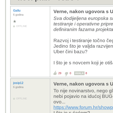
Gallu
Verne, nakon ugovora s U
6 godina
Sva dodijeljena europska s
testiranje i operativne prip
OFFLINE
definiranim fazama projekta
Razvoj i testiranje točno če
Jedino što je valjda razvije
Uber čini bazu?
I što je s novcem koji je ot
29
0
8
HVALA
josip12
Verne, nakon ugovora s U
6 godina
To nije novinarstvo, nego gl
nebi pojavio na idućoj BUG-
OFFLINE
ovo...
https://www.forum.hr/sho
I šta je s ćaćom?