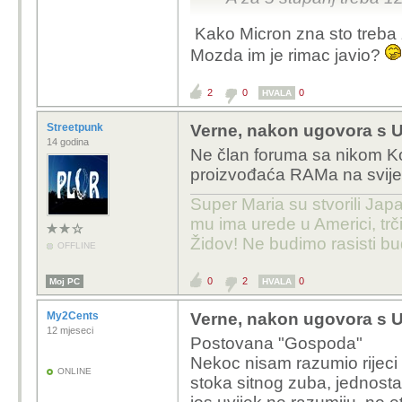
Kako Micron zna sto treba z
Uz ove cjene memorije
Mozda im je rimac javio?
2
0
0
HVALA
Streetpunk
Verne, nakon ugovora s U
14 godina
Ne član foruma sa nikom Ko
proizvođaća RAMa na svije
Super Maria su stvorili Japa
mu ima urede u Americi, trči
Židov! Ne budimo rasisti b
OFFLINE
0
2
0
Moj PC
HVALA
My2Cents
Verne, nakon ugovora s U
12 mjeseci
Postovana "Gospoda"
Nekoc nisam razumio rijeci 
ONLINE
stoka sitnog zuba, jednost