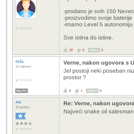
-prodano je svih 150 Never
-proizvodimo svoje baterije
-imamo Level 5 autonomiju
OFFLINE
Sve istina do istine.
18
0
5
HVALA
Hrža
Verne, nakon ugovora s U
10 mjeseci
Jel postoji neki poseban ra
prostor ?
OFFLINE
8
1
0
Moj PC
HVALA
Aki
Re: Verne, nakon ugovora
18 godina
Najveći snake oil salesman 
OFFLINE