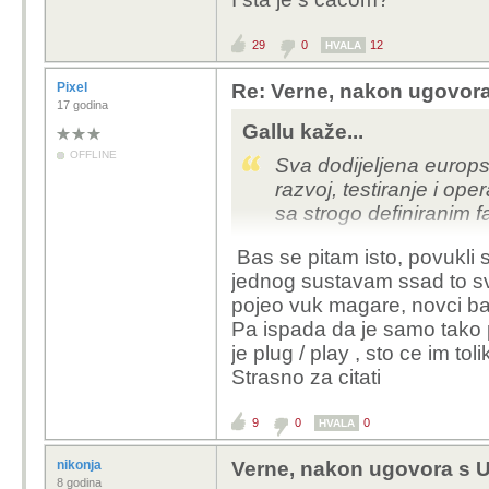
29
0
12
HVALA
Pixel
Re: Verne, nakon ugovora
17 godina
Gallu kaže...
OFFLINE
Sva dodijeljena europ
razvoj, testiranje i op
sa strogo definiranim 
Bas se pitam isto, povukli si
Razvoj i testiranje toč
jednog sustavam ssad to sv
Jedino što je valjda raz
pojeo vuk magare, novci bac
kada Uber čini bazu?
Pa ispada da je samo tako p
je plug / play , sto ce im to
I što je s novcem koji 
Strasno za citati
9
0
0
HVALA
nikonja
Verne, nakon ugovora s U
8 godina