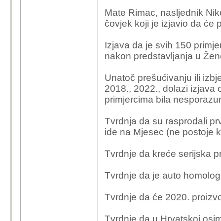
Mate Rimac, nasljednik Niko
čovjek koji je izjavio da će
Izjava da je svih 150 pri
nakon predstavljanja u Žen
Unatoč prešućivanju ili izb
2018., 2022., dolazi izjava
primjercima bila nesporaz
Tvrdnja da su rasprodali pr
ide na Mjesec (ne postoje ko
Tvrdnje da kreće serijska p
Tvrdnje da je auto homologir
Tvrdnje da će 2020. proizvo
Tvrdnje da u Hrvatskoj osim