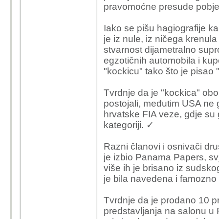
pravomoćne presude pobje
Iako se pišu hagiografije ka
je iz nule, iz ničega krenul
stvarnost dijametralno supr
egzotičnih automobila i ku
"kockicu" tako što je pisao
Tvrdnje da je "kockica" obor
postojali, međutim USA ne g
hrvatske FIA veze, gdje su g
kategoriji. ✓
Razni članovi i osnivači dr
je izbio Panama Papers, sv
više ih je brisano iz sudsko
je bila navedena i famozn
Tvrdnje da je prodano 10 
predstavljanja na salonu u F