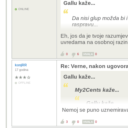
Gallu kaže...
ONLINE
Da nisi glup možda bi i
raspravu...
Eh, jos da je tvoje razumje
uvredama na osobnoj razini
0
6
0
HVALA
konjRR
Re: Verne, nakon ugovora
17 godina
Gallu kaže...
OFFLINE
My2Cents kaže...
Gallu kaže...
Nemoj se puno uznemiravat
Ti baš nemaš
3
0
0
HVALA
pisati glupost