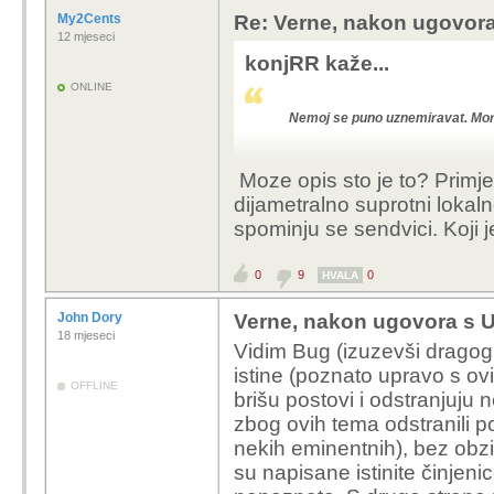
My2Cents
Re: Verne, nakon ugovora
A sto je to glupo 
12 mjeseci
koristec predpost
konjRR kaže...
mozebitne insinuac
ONLINE
dodjelju sredstva
Nemoj se puno uznemiravat. Mor
Da nisi glup možda bi i
Moze opis sto je to? Primje
raspravu...
dijametralno suprotni loka
spominju se sendvici. Koji j
0
9
0
HVALA
John Dory
Verne, nakon ugovora s U
18 mjeseci
Vidim Bug (izuzevši dragog
istine (poznato upravo s ovi
OFFLINE
brišu postovi i odstranjuju
zbog ovih tema odstranili po
nekih eminentnih), bez obzi
su napisane istinite činjeni