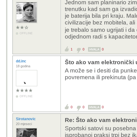
Jednom sam planinario zim
trenutku kad sam ga izvadio
je baterija bila pri kraju. 
civilizacije bez mobitela, a
je trebalo samo ugrijati i da
OFFLINE
odjednom radi s kapaciteto
1
0
0
HVALA
dd.inc
Što ako vam elektronički 
18 godina
A može se i desiti da punke
povremena ili prekinuta (pa 
OFFLINE
0
0
0
HVALA
Sirotanovic
Re: Što ako vam elektroni
20 mjeseci
Sportski satovi su posebna p
isprobanoj praksi trpi bez i