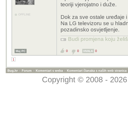
teoriji vjerojatno i duže.
OFFLINE
Dok za sve ostale uređaje i 
Na LG televizoru se u hladno
pozadinsko osvjetljenje.
Budi promjena koju želiš 
0
0
0
Moj PC
HVALA
1
Bug.hr
»
Forum
»
Komentari s weba
»
Komentari članaka s naših web stranica
Copyright © 2008 - 2026 