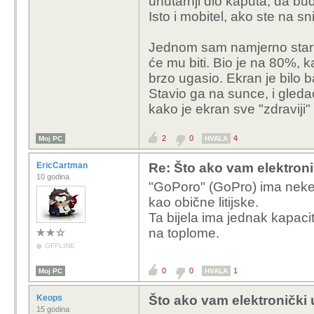
unutarnji dio kaputa, da bu
Isto i mobitel, ako ste na sni
Jednom sam namjerno stari 
će mu biti. Bio je na 80%, k
brzo ugasio. Ekran je bilo b
Stavio ga na sunce, i gled
kako je ekran sve "zdraviji" š
2
0
4
Moj PC
HVALA
EricCartman
Re: Što ako vam elektroni
10 godina
"GoPoro" (GoPro) ima neke n
kao obične litijske.
Ta bijela ima jednak kapacit
na toplome.
OFFLINE
0
0
1
Moj PC
HVALA
Keops
Što ako vam elektronički 
15 godina