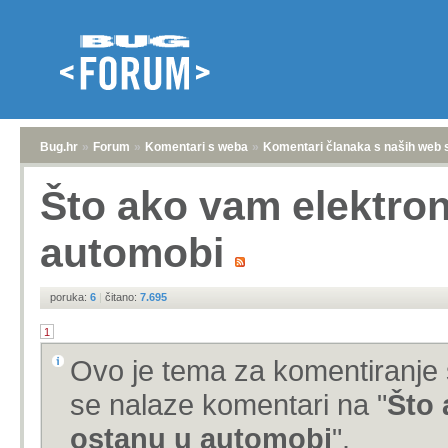
Bug.hr
»
Forum
»
Komentari s weba
»
Komentari članaka s naših web 
Što ako vam elektron
automobi
poruka:
6
|
čitano:
7.695
1
Ovo je tema za komentiranje 
se nalaze komentari na "
Što 
ostanu u automobi
".