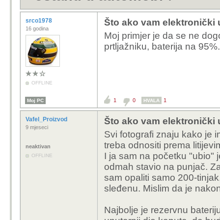
srco1978
Što ako vam elektronički 
16 godina
Moj primjer je da se ne dog
prtljažniku, baterija na 95%.
OFFLINE
1
0
1
Moj PC
HVALA
Vafel_Proizvod
Što ako vam elektronički 
9 mjeseci
Svi fotografi znaju kako je 
treba odnositi prema litijev
neaktivan
I ja sam na početku "ubio" je
OFFLINE
odmah stavio na punjač. Za
sam opaliti samo 200-tinjak.
sleđenu. Mislim da je nakon
Najbolje je rezervnu bateriju 