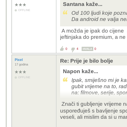
Santana kaže...
OFFLINE
Od 100 ljudi koje poz
Da android ne valja neb
A možda je ipak do cijene 
jeftinjaka do premium, a ne m
0
4
0
HVALA
Pixel
Re: Prije je bilo bolje
17 godina
Napon kaže...
OFFLINE
Ipak, smiješno mi je k
gubit vrijeme na to, ra
na: filmove, serije, spo
Znači ti gubljenje vrijeme n
uspoređuješ s bavljenje spo
veseli, ali mislim da si u man