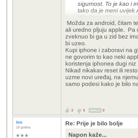
sigurnost. To je kao i in
tako da je meni uvijek 
Windows-OS naspram tv
Možda za android, čitam te
gledam: uložim nekolik
ali uredno pljuju apple. Pa
godina. Kad kupiš/gradiš
zveknuo bi ga u zid bez imal
prostor prilagodit seb
bi uzeo.
rješenje.
Kupi iphone i zaboravi na gl
ne govorim to kao neki apple 
koristenja iphonea dugi niz
Nikad nikakav reset ili rest
uzme novi uređaj, na njemu
samo podesi kako je bilo na
3
5
0
HVALA
bus
Re: Prije je bilo bolje
16 godina
Napon kaže...