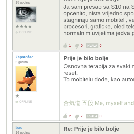
18 godina
Ja sam presao sa S10 na S
opcenito, nista vrijedno sp
stagniraju samo mobiteli, v
procesori, graficke, oled te
normalnim uvijetima jedva p
OFFLINE
1
0
0
HVALA
Zaporožac
Prije je bilo bolje
5 godina
Osnovna terapija za svaki m
reset.
To mobitelu dođe, kao autom
OFFLINE
合気道 五段 Me, myself and I 
2
7
0
HVALA
bus
Re: Prije je bilo bolje
16 godina