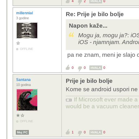
4
2
0
HVALA
millennial
Re: Prije je bilo bolje
3 godine
Napon kaže...
Mogu ja, mogu ja?: iOS 
iOS - njamnjam. Androi
OFFLINE
pa ne znam, meni je slajo o
0
0
0
HVALA
Santana
Prije je bilo bolje
10 godina
Kome se android uspori ne z
If Microsoft ever made a 
would be a vacuum cleaner
OFFLINE
1
0
0
Moj PC
HVALA