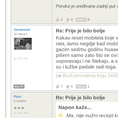
Poruka je uređivana zadnji put 
2
0
0
HVALA
Sirotanovic
Re: Prije je bilo bolje
20 mjeseci
Kakav reset mobitela koje vi
rata, tamo negdje kad mobi
gazim sedmu godinu huawei
pišem samo zato što se ovi
OFFLINE
usporavaju i ne štekaju, a s
su i tužbe padale radi toga.
Budi promjena koju želiš 
7
1
1
Moj PC
HVALA
Pixel
Re: Prije je bilo bolje
17 godina
Napon kaže...
OFFLINE
Ma, nije nužni recept k