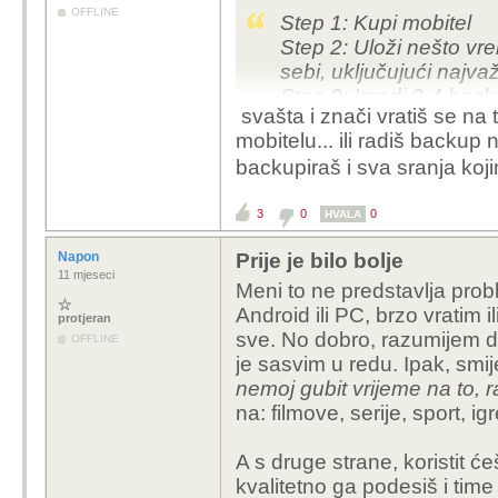
OFFLINE
Step 1: Kupi mobitel
Step 2: Uloži nešto vr
sebi, uključujući najvaž
Step 3: Izradi 2-4 back
svašta i znači vratiš se na
Step 4: Svako toliko, kad
mobitelu... ili radiš backup
backup
backupiraš i sva sranja koj
Step 4.5 - za fanatike:
3
učinit da od svježe-a
0
0
HVALA
prijašnje stanje?
Napon
Prije je bilo bolje
Step 5: ne ljuti ljute že
11 mjeseci
Meni to ne predstavlja prob
Android ili PC, brzo vratim 
protjeran
sve. No dobro, razumijem da
OFFLINE
je sasvim u redu. Ipak, smi
nemoj gubit vrijeme na to, 
na: filmove, serije, sport, ig
A s druge strane, koristit će
kvalitetno ga podesiš i tim