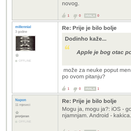
novog.
1
0
0
HVALA
millennial
Re: Prije je bilo bolje
3 godine
Dodinho kaže...
Apple je bog otac p
OFFLINE
može za neuke poput mene o
po ovom pitanju?
1
0
1
HVALA
Napon
Re: Prije je bilo bolje
11 mjeseci
Mogu ja, mogu ja?: iOS - go
njamnjam. Android - kakica
protjeran
OFFLINE