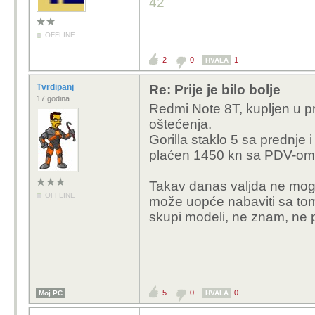
42
OFFLINE
2
0
1
HVALA
Tvrdipanj
Re: Prije je bilo bolje
17 godina
Redmi Note 8T, kupljen u pr
oštećenja.
Gorilla staklo 5 sa prednje 
plaćen 1450 kn sa PDV-om
Takav danas valjda ne mogu 
OFFLINE
može uopće nabaviti sa tom
skupi modeli, ne znam, ne p
5
0
0
Moj PC
HVALA