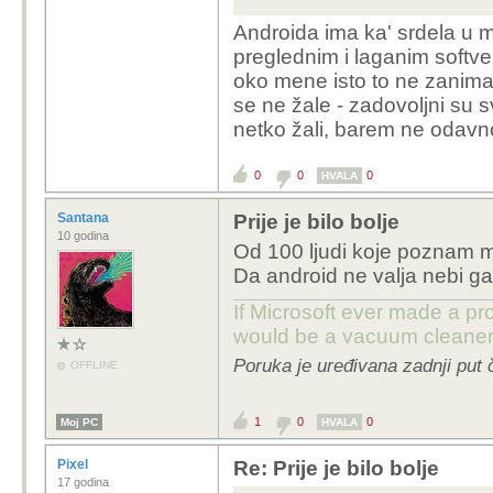
Androida ima ka' srdela u m
preglednim i laganim softv
oko mene isto to ne zanima,
se ne žale - zadovoljni su 
netko žali, barem ne odavn
0
0
0
HVALA
Santana
Prije je bilo bolje
10 godina
Od 100 ljudi koje poznam 
Da android ne valja nebi ga 
If Microsoft ever made a pr
would be a vacuum cleaner
Poruka je uređivana zadnji put 
OFFLINE
1
0
0
Moj PC
HVALA
Pixel
Re: Prije je bilo bolje
17 godina