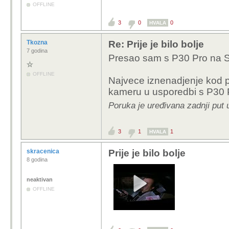
OFFLINE
3
0
0
HVALA
Tkozna
Re: Prije je bilo bolje
7 godina
Presao sam s P30 Pro na S25
OFFLINE
Najvece iznenadjenje kod pr
kameru u usporedbi s P30 
Poruka je uređivana zadnji put 
3
1
1
HVALA
skracenica
Prije je bilo bolje
8 godina
neaktivan
OFFLINE