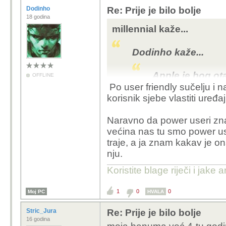
Dodinho
Re: Prije je bilo bolje
18 godina
millennial kaže...
Dodinho kaže...
Apple je bog ot
OFFLINE
Po user friendly sučelju i 
korisnik sjebe vlastiti uređ
može za neuke poput me
Android) po ovom pita
Naravno da power useri znaju
većina nas tu smo power user
traje, a ja znam kakav je on
nju.
Koristite blage riječi i jake
1
0
0
Moj PC
HVALA
Stric_Jura
Re: Prije je bilo bolje
16 godina