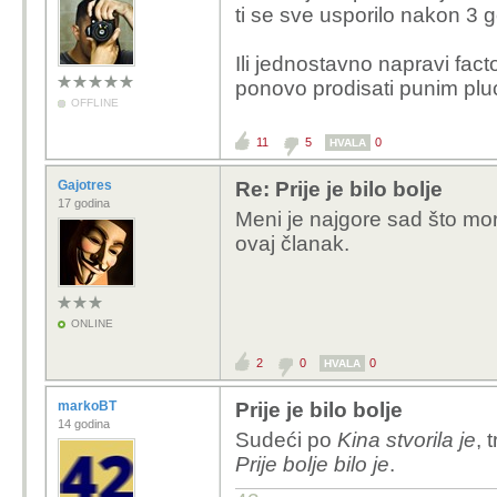
ti se sve usporilo nakon 3 g
Ili jednostavno napravi facto
ponovo prodisati punim pl
OFFLINE
11
5
0
HVALA
Gajotres
Re: Prije je bilo bolje
17 godina
Meni je najgore sad što m
ovaj članak.
ONLINE
2
0
0
HVALA
markoBT
Prije je bilo bolje
14 godina
Sudeći po
Kina stvorila je
, 
Prije bolje bilo je
.