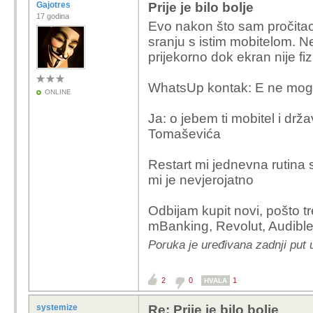
Gajotres
Prije je bilo bolje
17 godina
Evo nakon što sam pročitao
sranju s istim mobitelom. Ne
prijekorno dok ekran nije fiz
WhatsUp kontak: E ne moguj
ONLINE
Ja: o jebem ti mobitel i drž
Tomaševića
Restart mi jednevna rutina 
mi je nevjerojatno
Odbijam kupit novi, pošto 
mBanking, Revolut, Audibl
Poruka je uređivana zadnji put 
2
0
1
HVALA
systemize
Re: Prije je bilo bolje