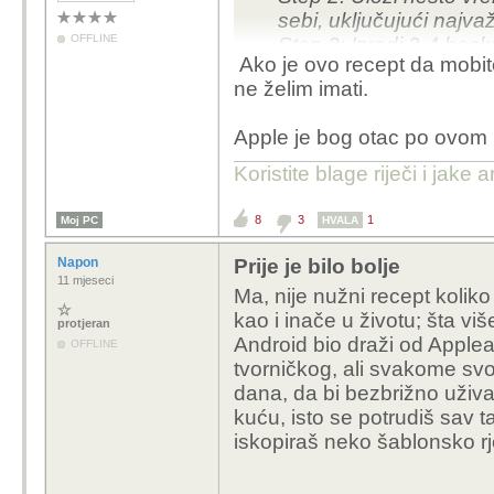
sebi, uključujući najvaž
OFFLINE
Step 3: Izradi 2-4 back
Ako je ovo recept da mobit
Step 4: Svako toliko, kad
ne želim imati.
backup
Apple je bog otac po ovom p
Step 4.5 - za fanatike:
učinit da od svježe-a
Koristite blage riječi i jake
prijašnje stanje?
Step 5: ne ljuti ljute že
8
3
1
Moj PC
HVALA
Napon
Prije je bilo bolje
11 mjeseci
Ma, nije nužni recept koliko
kao i inače u životu; šta viš
protjeran
Android bio draži od Apple
OFFLINE
tvorničkog, ali svakome svo
dana, da bi bezbrižno uživa
kuću, isto se potrudiš sav t
iskopiraš neko šablonsko r