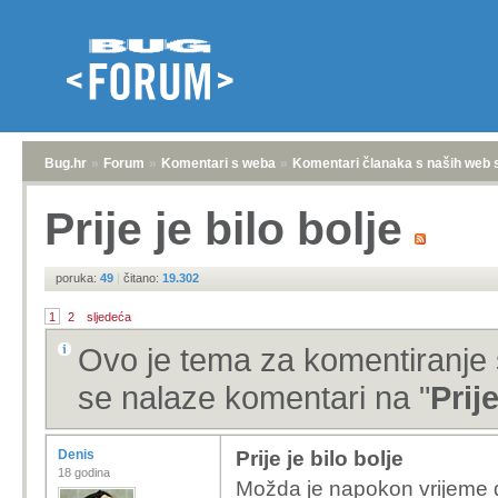
Bug.hr
»
Forum
»
Komentari s weba
»
Komentari članaka s naših web 
Prije je bilo bolje
poruka:
49
|
čitano:
19.302
1
2
sljedeća
Ovo je tema za komentiranje 
se nalaze komentari na "
Prije
Denis
Prije je bilo bolje
18 godina
Možda je napokon vrijeme d