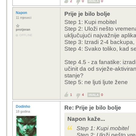
2
0
0
HVALA
Napon
Prije je bilo bolje
11 mjeseci
Step 1: Kupi mobitel
Step 2: Uloži nešto vremena
protjeran
uključujući najvažnije aplika
OFFLINE
Step 3: Izradi 2-4 backupa, 
Step 4: Svako toliko, kad se 
Step 4.5 - za fanatike: izra
učinit da od svježe-aktivi
stanje?
Step 5: ne ljuti ljute žene
1
4
0
HVALA
Dodinho
Re: Prije je bilo bolje
18 godina
Napon kaže...
Step 1: Kupi mobitel
Step 2: Uloži nešto vr