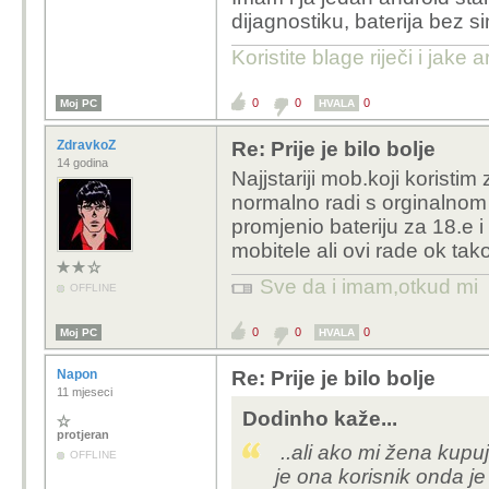
g...
dijagnostiku, baterija bez s
Koristite blage riječi i jake
0
0
0
Moj PC
HVALA
ZdravkoZ
Re: Prije je bilo bolje
14 godina
Najjstariji mob.koji koristi
normalno radi s orginalnom
promjenio bateriju za 18.e i
mobitele ali ovi rade ok tako
Sve da i imam,otkud mi
OFFLINE
0
0
0
Moj PC
HVALA
Napon
Re: Prije je bilo bolje
11 mjeseci
Dodinho kaže...
protjeran
..ali ako mi žena kupuje
OFFLINE
je ona korisnik onda je 