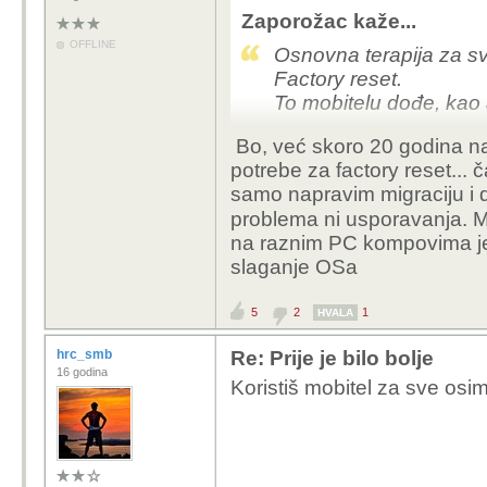
Zaporožac kaže...
OFFLINE
Osnovna terapija za sv
Factory reset.
To mobitelu dođe, kao 
Bo, već skoro 20 godina n
potrebe za factory reset...
samo napravim migraciju i d
problema ni usporavanja.
na raznim PC kompovima je 
slaganje OSa
5
2
1
HVALA
hrc_smb
Re: Prije je bilo bolje
16 godina
Koristiš mobitel za sve osim 