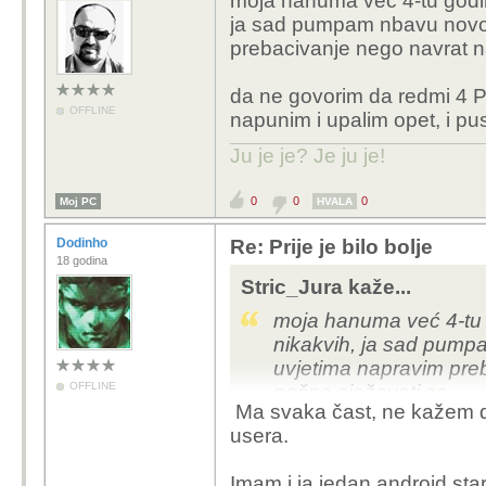
moja hanuma već 4-tu godin
ja sad pumpam nbavu novog
prebacivanje nego navrat na
da ne govorim da redmi 4 Pr
OFFLINE
napunim i upalim opet, i pus
Ju je je? Je ju je!
0
0
0
Moj PC
HVALA
Dodinho
Re: Prije je bilo bolje
18 godina
Stric_Jura kaže...
moja hanuma već 4-tu 
nikakvih, ja sad pump
uvjetima napravim pre
OFFLINE
počne sježavati se...
Ma svaka čast, ne kažem da
usera.
da ne govorim da redmi
ga napunim i upalim ope
Imam i ja jedan android star