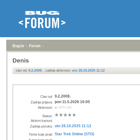
Bug.hr
»
Forum
»
Denis
clan od:
9.2.2008.
|
zadnja aktivnost:
uto 28.10.2025 11:12
9.2.2008.
Clan od:
pon 11.5.2026 10:05
Zadnja prijava:
Aktivnost:
OFFLINE
Status:
Aktivni kartoni:
uto 28.10.2025 11:12
Zadnja poruka:
Star Trek Online (STO)
Teme koje prati: