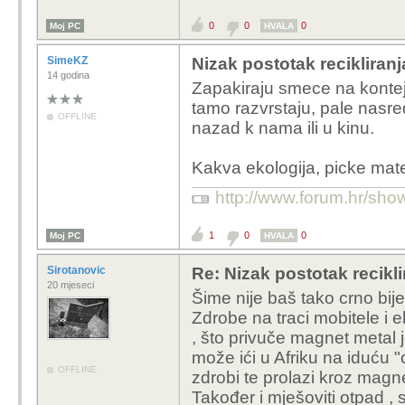
0
0
0
Moj PC
HVALA
SimeKZ
Nizak postotak recikliranj
14 godina
Zapakiraju smece na kontej
tamo razvrstaju, pale nasre
OFFLINE
nazad k nama ili u kinu.
Kakva ekologija, picke mate
http://www.forum.hr/s
1
0
0
Moj PC
HVALA
Sirotanovic
Re: Nizak postotak recikli
20 mjeseci
Šime nije baš tako crno bijel
Zdrobe na traci mobitele i e
, što privuče magnet metal j
može ići u Afriku na iduću "
OFFLINE
zdrobi te prolazi kroz magne
Također i mješoviti otpad ,