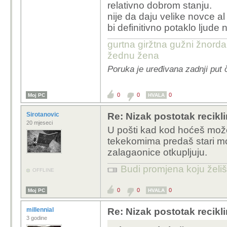
relativno dobrom stanju.
nije da daju velike novce a
bi definitivno potaklo ljude 
gurtna giržtna gužni žnorda
žednu žena
Poruka je uređivana zadnji put 
0
0
0
Moj PC
HVALA
Sirotanovic
Re: Nizak postotak recikli
20 mjeseci
U pošti kad kod hoćeš možeš
tekekomima predaš stari mob
zalagaonice otkupljuju.
Budi promjena koju želiš 
OFFLINE
0
0
0
Moj PC
HVALA
millennial
Re: Nizak postotak recikli
3 godine