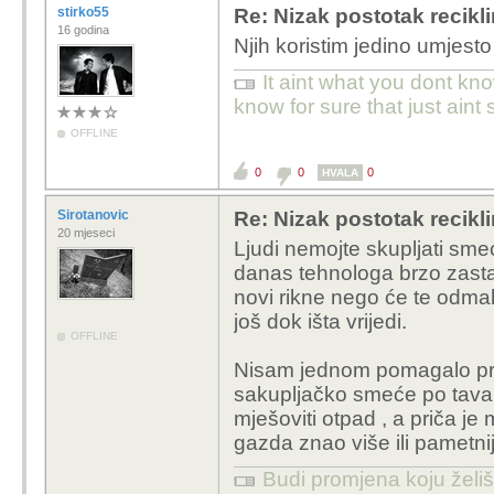
stirko55
Re: Nizak postotak recikli
16 godina
Njih koristim jedino umjesto
It aint what you dont kno
know for sure that just aint 
OFFLINE
0
0
0
HVALA
Sirotanovic
Re: Nizak postotak recikli
20 mjeseci
Ljudi nemojte skupljati sm
danas tehnologa brzo zastari
novi rikne nego će te odmah k
još dok išta vrijedi.
OFFLINE
Nisam jednom pomagalo pri 
sakupljačko smeće po tavan
mješoviti otpad , a priča je m
gazda znao više ili pametni
Budi promjena koju želiš 