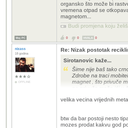
organsko što može bi rast
vremena otpad se otkopava 
magnetom...
Budi promjena koju želiš 
0
0
0
Moj PC
HVALA
nixass
Re: Nizak postotak recikli
18 godina
Sirotanovic kaže...
Šime nije baš tako crno 
Zdrobe na traci mobitel
magnet , što privuče ma
OFFLINE
ne privuče može ići u A
staklo sve se zdrobi te
velika vecina vrijednih me
btw da bar postoji nesto ti
mozes prodat kakvu god pot