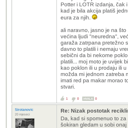
Potter i LOTR izdanja, čak 
kad je bila akcija platiš jed
Sigurno ćeš dočekati d
eura za njih.
razbijenim ekranom.
ali naravno, jasno je na što 
većina ljudi "neuredna", već
garaža zatrpana pretežno s
davno to platili i nemaju vr
sebični da bi nekome poklonil
platili... moj moto je uvijek
kao poklon ili u prodaju ili 
možda mi jednom zatreba mi 
imati red pa makar morao t
stvari.
1
0
0
HVALA
Sirotanovic
Re: Nizak postotak recikli
20 mjeseci
Da, kad si spomenuo to za 
šokiran gledam u sobi onaj