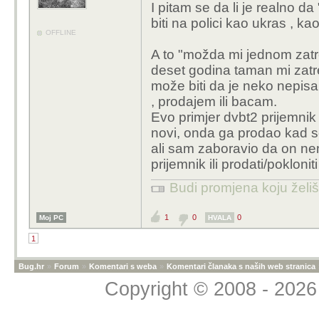
I pitam se da li je realno d
biti na polici kao ukras , k
OFFLINE
A to "možda mi jednom zatr
deset godina taman mi zatre
može biti da je neko nepisa
, prodajem ili bacam.
Evo primjer dvbt2 prijemnik
novi, onda ga prodao kad s
ali sam zaboravio da on nem
prijemnik ili prodati/poklonit
Budi promjena koju želiš 
1
0
0
Moj PC
HVALA
1
Bug.hr
»
Forum
»
Komentari s weba
»
Komentari članaka s naših web stranica
Copyright © 2008 - 2026 