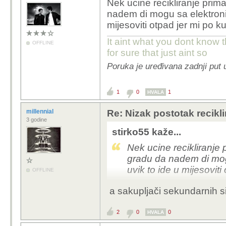
Nek ucine recikliranje prima
nadem di mogu sa elektroni
mijesoviti otpad jer mi po ku
It aint what you dont know t
OFFLINE
for sure that just aint so
Poruka je uređivana zadnji put 
1
0
1
HVALA
millennial
Re: Nizak postotak recikli
3 godine
stirko55 kaže...
Nek ucine recikliranje 
gradu da nadem di mog
uvik to ide u mijesoviti
OFFLINE
a sakupljači sekundarnih s
2
0
0
HVALA