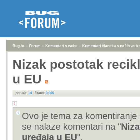
Bug.hr
»
Forum
»
Komentari s weba
»
Komentari članaka s naših web 
Nizak postotak recikl
u EU
poruka:
14
|
čitano:
9.965
1
Ovo je tema za komentiranje 
se nalaze komentari na "
Niza
uređaja u EU
".