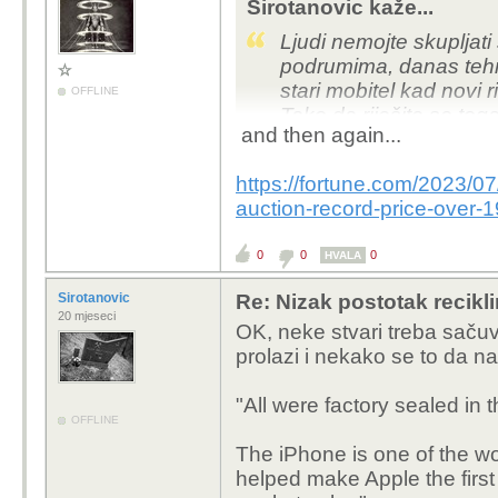
Sirotanovic kaže...
Ljudi nemojte skupljat
podrumima, danas tehno
stari mobitel kad novi r
OFFLINE
Tako da riješite se toga 
and then again...
Nisam jednom pomagalo
https://fortune.com/2023/07
samo sakupljačko smeć
auction-record-price-over-
kontejner za mješoviti o
reciklaže) da je bivši g
0
0
0
HVALA
Sirotanovic
Re: Nizak postotak recikli
20 mjeseci
OK, neke stvari treba sačuva
prolazi i nekako se to da nasl
"All were factory sealed in t
OFFLINE
The iPhone is one of the wo
helped make Apple the first 