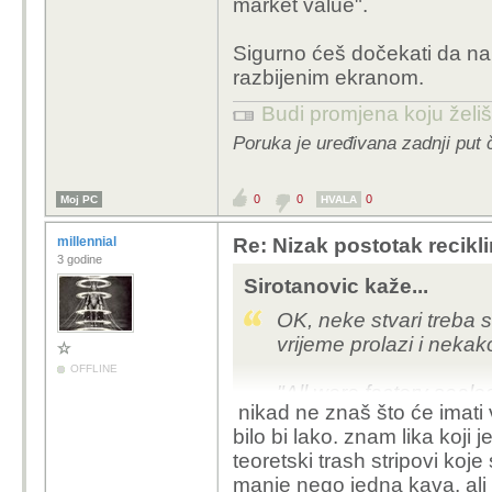
market value".
Sigurno ćeš dočekati da na
razbijenim ekranom.
Budi promjena koju želiš 
Poruka je uređivana zadnji put 
0
0
0
Moj PC
HVALA
millennial
Re: Nizak postotak recikli
3 godine
Sirotanovic kaže...
OK, neke stvari treba sa
vrijeme prolazi i nekako
OFFLINE
"All were factory sealed
nikad ne znaš što će imati 
bilo bi lako. znam lika koji
The iPhone is one of t
teoretski trash stripovi koje 
products and helped ma
manje nego jedna kava, ali 
with a $3 trillion marke