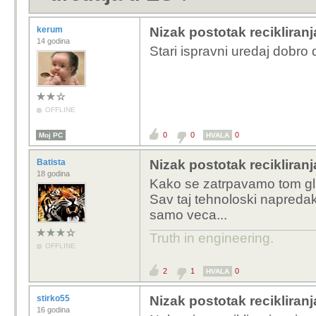
kerum
Nizak postotak recikliranj
14 godina
Stari ispravni uredaj dobro d
OFFLINE
0
0
0
Moj PC
HVALA
Batista
Nizak postotak recikliranj
18 godina
Kako se zatrpavamo tom gl
Sav taj tehnoloski napredak
samo veca...
Truth in engineering.
OFFLINE
2
1
0
HVALA
stirko55
Nizak postotak recikliranj
16 godina