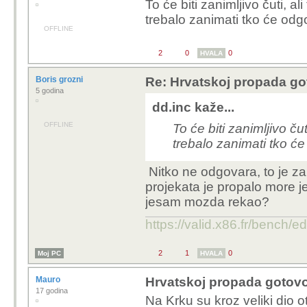
To će biti zanimljivo čuti, al
trebalo zanimati tko će odgo
OFFLINE
2
0
0
HVALA
Boris grozni
Re: Hrvatskoj propada go
5 godina
dd.inc kaže...
OFFLINE
To će biti zanimljivo ču
trebalo zanimati tko će 
Nitko ne odgovara, to je za
projekata je propalo more jer
jesam mozda rekao?
https://valid.x86.fr/bench/e
2
1
0
Moj PC
HVALA
Mauro
Hrvatskoj propada gotovo
17 godina
Na Krku su kroz veliki dio 