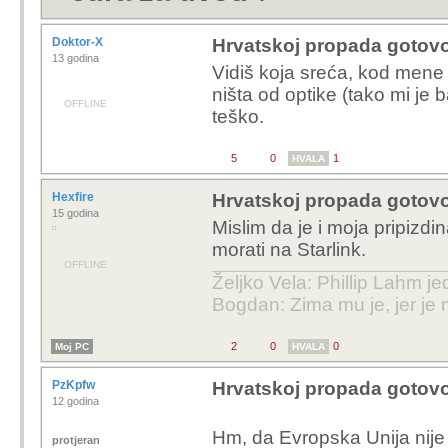
Doktor-X
Hrvatskoj propada gotovo
13 godina
Vidiš koja sreća, kod mene 
ništa od optike (tako mi je 
OFFLINE
teško.
5
0
1
HVALA
Hexfire
Hrvatskoj propada gotovo
15 godina
Mislim da je i moja pripizdin
morati na Starlink.
OFFLINE
Željko Vela: Phillip Lahm j
Bogdan: Zima mu je, jer je 
2
0
0
Moj PC
HVALA
PzKpfw
Hrvatskoj propada gotovo
12 godina
Hm, da Evropska Unija nije 
protjeran