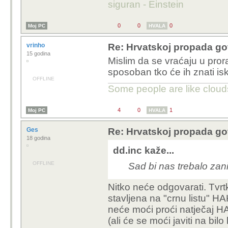
siguran - Einstein
0
0
0
Moj PC
HVALA
vrinho
Re: Hrvatskoj propada go
15 godina
Mislim da se vraćaju u prora
sposoban tko će ih znati isko
OFFLINE
Some people are like clouds
4
0
1
Moj PC
HVALA
Ges
Re: Hrvatskoj propada go
18 godina
dd.inc kaže...
OFFLINE
Sad bi nas trebalo zani
Nitko neće odgovarati. Tvrtka
stavljena na "crnu listu" HAK
neće moći proći natječaj H
(ali će se moći javiti na bil