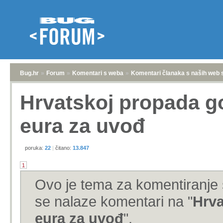
Bug.hr
»
Forum
»
Komentari s weba
»
Komentari članaka s naših web 
Hrvatskoj propada go
eura za uvođ
poruka:
22
|
čitano:
13.847
1
Ovo je tema za komentiranje 
se nalaze komentari na "
Hrva
eura za uvođ
".