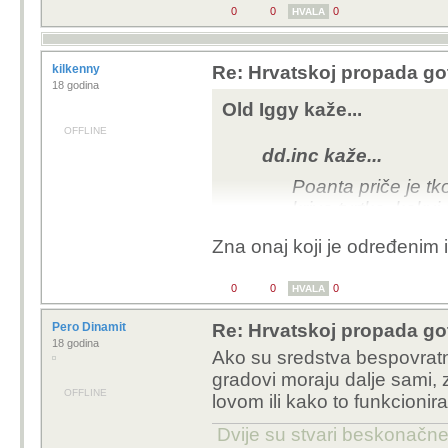
0
0
0
HVALA
kilkenny
Re: Hrvatskoj propada go
18 godina
Old Iggy kaže...
OFFLINE
dd.inc kaže...
Poanta priče je tk
kriva tvrtka, kakv
osigurala, tko je 
Zna onaj koji je određenim 
0
0
0
Pravo pitanje je što je 
HVALA
Pero Dinamit
Re: Hrvatskoj propada go
18 godina
Ako su sredstva bespovratn
gradovi moraju dalje sami, z
OFFLINE
lovom ili kako to funkcionir
Dvije su stvari beskonačne 