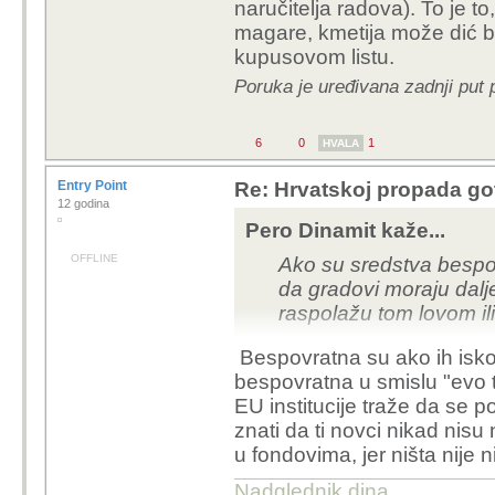
naručitelja radova). To je t
magare, kmetija može dić b
kupusovom listu.
Poruka je uređivana zadnji put 
6
0
1
HVALA
Entry Point
Re: Hrvatskoj propada go
12 godina
Pero Dinamit kaže...
OFFLINE
Ako su sredstva bespo
da gradovi moraju dalje
raspolažu tom lovom ili
Bespovratna su ako ih iskori
bespovratna u smislu "evo ti
EU institucije traže da se 
znati da ti novci nikad nisu
u fondovima, jer ništa nije 
Nadglednik dina