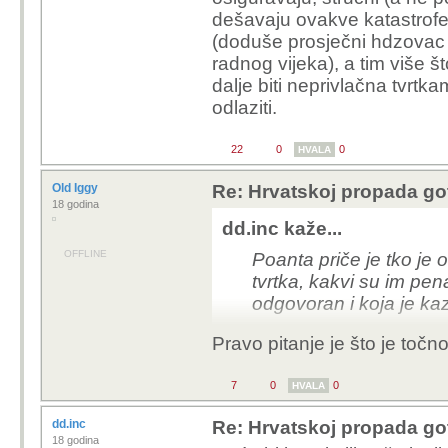
dešavaju ovakve katastrofe.
(doduše prosječni hdzovac na
radnog vijeka), a tim više št
dalje biti neprivlačna tvrtka
odlaziti.
22
0
0
HVALA
Old Iggy
Re: Hrvatskoj propada go
18 godina
dd.inc kaže...
OFFLINE
Poanta priče je tko je 
tvrtka, kakvi su im pen
odgovoran i koja je k
Pravo pitanje je što je točno
7
0
0
HVALA
dd.inc
Re: Hrvatskoj propada go
18 godina