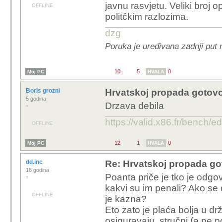
javnu rasvjetu. Veliki broj 
OFFLINE
politčkim razlozima.
dzg
Poruka je uređivana zadnji put
10
5
0
Moj PC
HVALA
Boris grozni
Hrvatskoj propada gotovo
5 godina
Drzava debila
https://valid.x86.fr/bench/e
OFFLINE
12
1
0
Moj PC
HVALA
dd.inc
Re: Hrvatskoj propada go
18 godina
Poanta priče je tko je odgov
kakvi su im penali? Ako se d
OFFLINE
je kazna?
Eto zato je plaća bolja u d
osiguravaju, stručni (a ne 