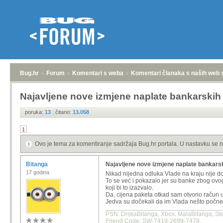
Bug.hr
»
Forum
»
Komentari s weba
»
Komentari članaka s naših web 
Najavljene nove izmjene naplate bankarski
poruka:
13
|
čitano:
13.058
1
Ovo je tema za komentiranje sadržaja Bug.hr portala. U nastavku se n
Bitanga
Najavljene nove izmjene naplate bankars
17 godina
Nikad nijedna odluka Vlade na kraju nije do
To se već i pokazalo jer su banke zbog ovo
koji bi to izazvalo.
Da, cijena paketa otkad sam otvorio račun u
Jedva su dočekali da im Vlada nešto počne fi
PSN: DrskaBitanga, Xbox: MalaBitanga, Stea
Friend Code: SW-7419-2699-7478