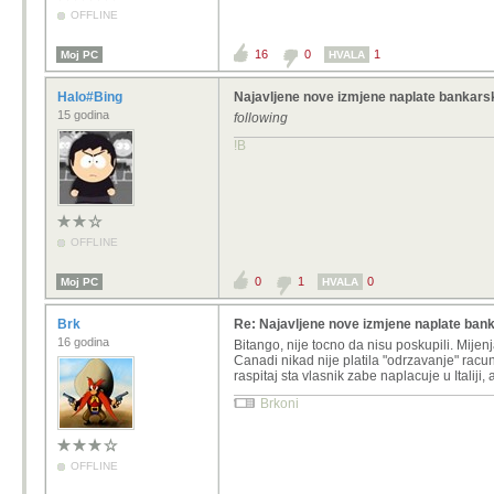
OFFLINE
16
0
1
Moj PC
HVALA
Halo#Bing
Najavljene nove izmjene naplate bankars
15 godina
following
!B
OFFLINE
0
1
0
Moj PC
HVALA
Brk
Re: Najavljene nove izmjene naplate ban
16 godina
Bitango, nije tocno da nisu poskupili. Mije
Canadi nikad nije platila "odrzavanje" rac
raspitaj sta vlasnik zabe naplacuje u Italiji, 
Brkoni
OFFLINE