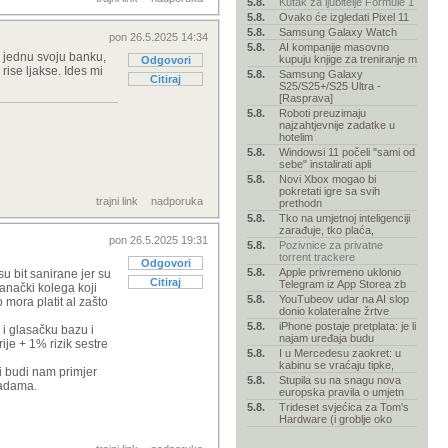
5.8.
Kutak za ljubitelje Formule 1
5.8.
Ovako će izgledati Pixel 11
5.8.
Samsung Galaxy Watch
pon 26.5.2025 14:34
5.8.
AI kompanije masovno
 jednu svoju banku,
kupuju knjige za treniranje m
Odgovori
ise ljakse. Ides mi
5.8.
Samsung Galaxy
Citiraj
S25/S25+/S25 Ultra -
[Rasprava]
5.8.
Roboti preuzimaju
najzahtjevnije zadatke u
hotelim
5.8.
Windowsi 11 počeli "sami od
sebe" instalirati apli
5.8.
Novi Xbox mogao bi
pokretati igre sa svih
trajni link
nadporuka
prethodn
5.8.
Tko na umjetnoj inteligenciji
zarađuje, tko plaća,
pon 26.5.2025 19:31
5.8.
Pozivnice za privatne
torrent trackere
Odgovori
5.8.
Apple privremeno uklonio
u bit sanirane jer su
Citiraj
Telegram iz App Storea zb
ranački kolega koji
5.8.
YouTubeov udar na AI slop
 mora platit al zašto
donio kolateralne žrtve
5.8.
iPhone postaje pretplata: je li
 i glasačku bazu i
najam uređaja budu
ije + 1% rizik sestre
5.8.
I u Mercedesu zaokret: u
kabinu se vraćaju tipke,
 i budi nam primjer
5.8.
Stupila su na snagu nova
nadama.
europska pravila o umjetn
5.8.
Trideset svjećica za Tom's
Hardware (i groblje oko