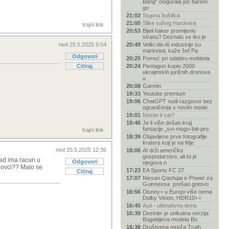
Bang" osigurala još barem
go
21:02
Stupna bušilica
21:00
Slike vašeg Hardvera
trajni link
20:53
Bijeli haker promijenio
stranu? Doznalo se tko je
ned 25.5.2025 9:54
20:49
Veliki dio AI industrije su
marksisti, kaže šef Pa
Odgovori
20:25
Pomoć pri odabiru mobitela
Citiraj
20:24
Pentagon kupio 2000
ukrajinskih jurišnih dronova
u
20:08
Garmin
19:33
Youtube premium
19:06
ChatGPT nudi razgovor bez
ograničenja s novim mode
19:01
Nosite li sat?
18:46
Je li više došao kraj
fantazije „svi-mogu-biti-pro
trajni link
18:39
Objavljene prve fotografije
kratera koji je na Mje
ned 25.5.2025 12:36
18:06
AI drži američko
gospodarstvo, ali to je
kad ima racun u
Odgovori
njegova n
 novci?? Malo se
17:23
EA Sports FC 27
Citiraj
17:07
Nissan Qashqai e-Power za
Guinnessa: prešao gotovo
16:56
Disney+ u Europi više nema
Dolby Vision, HDR10+ i
16:45
Auti - ultimativna tema
16:39
Destrier je unikatna verzija
Bugattijeva modela Bo
16:38
Društvena mreža Truth