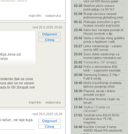
, Nintendo Switch
više od 650 tisuća galak
02:28
Matične ploče uskoro
poskupljuju za 50 %?
01:09
Rusija ubrzava raspad
trajni link
nadporuka
jedinstvenog globalnog inter
00:11
Policajac prerušen u grm
hvatao vozače koji korist
ned 25.5.2025 15:56
23:45
Kako bez recepta postati dr.
House (ovisnik o lije
Odgovori
23:42
Varta u stečaju zbog gubitka
Citiraj
posla s Appleom i odb
23:27
Links reklamacija - vanjski
servis MR servis
 Moja zena od
23:03
Zoox dobio odobrenje za
komercijalnu robotaksi usl
zanja
21:02
Fantastika i SF (knjige)
20:52
Priče o elementima #30:
kisik – zagonetni sastojak
20:08
Samsung Galaxy Z Flip /
ih tih 20 godina
Fold 8 serija
sistenta (tak se zove
5 eura ako se ne varam
19:45
Može li korištenje mobitela
nju Vlade RH.
tijekom punjenja oštet
da bi išli zbrajati sve
18:30
Popusti, akcije i dobre
iti.
ponude za igre
18:03
Pucanje foruma i login na
trajni link
nadporuka
forum
17:44
Stolica / Fotelja za
računalo?
ned 25.5.2025 16:28
17:01
Testirali smo ASUS ROG
Falchion Ace 75 HE,
i račun...ne laje kuja
Odgovori
magnets
Citiraj
16:48
Kućište Corsair Frame
4000D Wood RS oduševilo