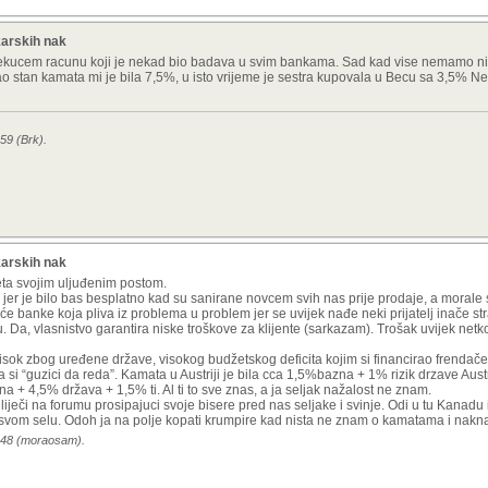
karskih nak
o tekucem racunu koji je nekad bio badava u svim bankama. Sad kad vise nemamo ni
tan kamata mi je bila 7,5%, u isto vrijeme je sestra kupovala u Becu sa 3,5% Ne r
59 (Brk).
karskih nak
eta svojim uljuđenim postom.
jer je bilo bas besplatno kad su sanirane novcem svih nas prije prodaje, a morale s
e banke koja pliva iz problema u problem jer se uvijek nađe neki prijatelj inače st
u. Da, vlasnistvo garantira niske troškove za klijente (sarkazam). Trošak uvijek netko
o visok zbog uređene države, visokog budžetskog deficita kojim si financirao frendače
i “guzici da reda”. Kamata u Austriji je bila cca 1,5%bazna + 1% rizik drzave Austr
na + 4,5% država + 1,5% ti. Al ti to sve znas, a ja seljak nažalost ne znam.
liječi na forumu prosipajuci svoje bisere pred nas seljake i svinje. Odi u tu Kanadu
u svom selu. Odoh ja na polje kopati krumpire kad nista ne znam o kamatama i nak
9:48 (moraosam).