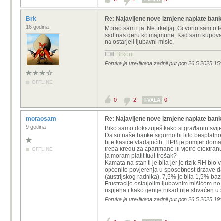
Brk
Re: Najavljene nove izmjene naplate ban
16 godina
Morao sam i ja. Ne trkeljaj. Govorio sam 
sad nas deru ko majmune. Kad sam kupovao s
na ostarjeli ljubavni misic.
Brkoni
Poruka je uređivana zadnji put pon 26.5.2025 15:
OFFLINE
0
2
0
HVALA
moraosam
Re: Najavljene nove izmjene naplate ban
9 godina
Brko samo dokazuješ kako si građanin svij
Da su naše banke sigurno bi bilo besplatno 
bile kasice vladajućih. HPB je primjer domać
treba kredu za apartmane ili vjetro elektran
OFFLINE
ja moram platit tuđi trošak?
Kamata na stan ti je bila jer je rizik RH bi
općenito povjerenja u sposobnost drzave da s
(austrijskog radnika). 7,5% je bila 1,5% baz
Frustracije ostarjelim ljubavnim mišićem ne 
uspjeha i kako genije nikad nije shvaćen 
Poruka je uređivana zadnji put pon 26.5.2025 1