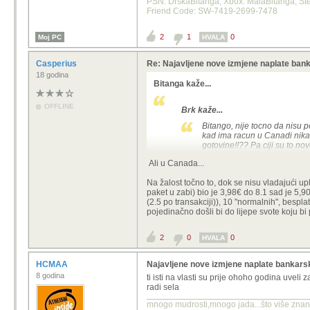
PSN: DrskaBitanga, Xbox: MalaBitanga, Stea
Friend Code: SW-7419-2699-7478
2
1
0
Moj PC
HVALA
Casperius
Re: Najavljene nove izmjene naplate ban
18 godina
Bitanga kaže...
OFFLINE
Brk kaže...
Bitango, nije tocno da nisu p
kad ima racun u Canadi nika
gotovine!!?? Pa ciji su to nov
Ali u Canada...
Pričam o paketu usluga. I znam što 
Na žalost točno to, dok se nisu vladajući u
do sad.
paket u zabi) bio je 3,98€ do 8.1 sad je 5,9
Od uvođenja eura je bilo 7,96€ (i da
(2.5 po transakciji)), 10 "normalnih", bespla
pojedinačno došli bi do lijepe svote koju bi 
Naravno, sad ćemo mi sa paketima pl
2
0
0
HVALA
HCMAA
Najavljene nove izmjene naplate bankars
8 godina
ti isti na vlasti su prije ohoho godina uveli z
radi sela
mnogo mudrosti,mnogo jada...što više znanja