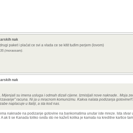
karskih nak
ugi paket i plaćat ce svi a vlada ce se kitit tuđim perjem (lovom)
2:35 (moraosam).
karskih nak
i. Mijenjali su imena usluga i odmah dizali cijene. Izmisljali nove naknade.. Moja z
odrzavanje" racuna. Ni ja u mracnom komunizmu. Kakva nalata podizanja gotovine!!??
zabe naplacuje u Italiji, a sta kod nas.
ji nema naknade na podizanje gotovine na bankomatima unutar iste mreze. Ista stva
. A ak ti se Kanada toliko sviđa sto ne kažeš kolika je kamata na kreditne kartice tam