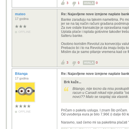
3
1
0
HVALA
mateo
Re: Najavljene nove izmjene naplate ban
17 godina
Banke zarađuju na takvim nametima. Po mom 
jer se na taj način računi građana podmiruju
Za sve ostale transakcije je opravdana nap
Uplata plaće i isplata gotovine također tre
OFFLINE
šalteru banke.
Osobno koristim Revolut za konverziju valute
Prebacio bi i to na Revolut da imaju bolju k
Mislim da je samo pitanje vremena kad ce fi
3
0
0
HVALA
Bitanga
Re: Najavljene nove izmjene naplate ban
17 godina
Brk kaže...
Bitango, nije tocno da nisu poskupil
racun u Canadi nikad nije platila "
novci?? Malo se raspitaj sta vlasnik 
Pričam o paketu usluga. I znam što pričam.
OFFLINE
Od uvođenja eura je bilo 7,96€ (i dalje 60 
Naravno, sad ćemo mi sa paketima plaćati "