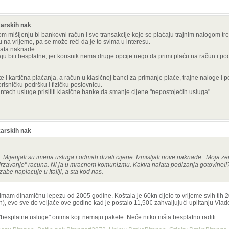
karskih nak
mišljenju bi bankovni račun i sve transakcije koje se plaćaju trajnim nalogom treb
 na vrijeme, pa se može reći da je to svima u interesu.
lata naknade.
baju biti besplatne, jer korisnik nema druge opcije nego da primi plaću na račun i p
 i kartična plaćanja, a račun u klasičnoj banci za primanje plaće, trajne naloge i 
orisničku podršku i fizičku poslovnicu.
ntech usluge prisiliti klasične banke da smanje cijene "nepostojećih usluga".
karskih nak
i. Mijenjali su imena usluga i odmah dizali cijene. Izmisljali nove naknade.. Moja z
odrzavanje" racuna. Ni ja u mracnom komunizmu. Kakva nalata podizanja gotovine!!??
zabe naplacuje u Italiji, a sta kod nas.
 Imam dinamičnu lepezu od 2005 godine. Koštala je 60kn cijelo to vrijeme svih tih 
kn), evo sve do veljače ove godine kad je postalo 11,50€ zahvaljujući uplitanju Vla
besplatne usluge" onima koji nemaju pakete. Neće nitko ništa besplatno raditi.