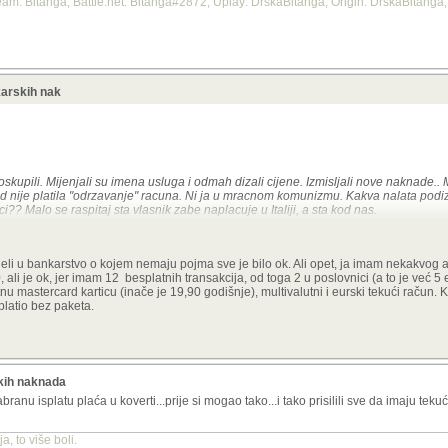
m: Bitanga, Battle.net: Bitanga#2872, Uplay: DrskaBitanga, Origin: DrskaBitanga
karskih nak
oskupili. Mijenjali su imena usluga i odmah dizali cijene. Izmisljali nove naknade..
d nije platila "odrzavanje" racuna. Ni ja u mracnom komunizmu. Kakva nalata podi
ci?? Malo se raspitaj sta vlasnik zabe naplacuje u Italiji, a sta kod nas.
pričam. Imam dinamičnu lepezu od 2005 godine. Koštala je 60kn cijelo to vrijeme sv
pleli u bankarstvo o kojem nemaju pojma sve je bilo ok. Ali opet, ja imam nekakvog a
0, ali je ok, jer imam 12 besplatnih transakcija, od toga 2 u poslovnici (a to je već 
lje 60 kn), evo sve do veljače ove godine kad je postalo 11,50€ zahvaljujući uplita
tnu mastercard karticu (inače je 19,90 godišnje), multivalutni i eurski tekući račun. Ka
platio bez paketa.
aćati "besplatne usluge" onima koji nemaju pakete. Neće nitko ništa besplatno rad
kih naknada
abranu isplatu plaća u koverti...prije si mogao tako...i tako prisilili sve da imaju tekuć
, to više boli.