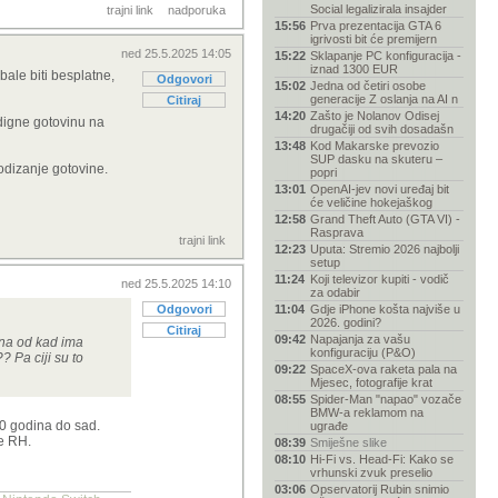
Social legalizirala insajder
trajni link
nadporuka
15:56
Prva prezentacija GTA 6
igrivosti bit će premijern
ned 25.5.2025 14:05
15:22
Sklapanje PC konfiguracija -
iznad 1300 EUR
ale biti besplatne,
Odgovori
15:02
Jedna od četiri osobe
generacije Z oslanja na AI n
Citiraj
14:20
Zašto je Nolanov Odisej
odigne gotovinu na
drugačiji od svih dosadašn
13:48
Kod Makarske prevozio
SUP dasku na skuteru –
podizanje gotovine.
popri
13:01
OpenAI-jev novi uređaj bit
će veličine hokejaškog
12:58
Grand Theft Auto (GTA VI) -
Rasprava
trajni link
12:23
Uputa: Stremio 2026 najbolji
setup
11:24
Koji televizor kupiti - vodič
ned 25.5.2025 14:10
za odabir
Odgovori
11:04
Gdje iPhone košta najviše u
2026. godini?
Citiraj
09:42
Napajanja za vašu
ena od kad ima
konfiguraciju (P&O)
 Pa ciji su to
09:22
SpaceX-ova raketa pala na
Mjesec, fotografije krat
08:55
Spider-Man "napao" vozače
BMW-a reklamom na
20 godina do sad.
ugrađe
de RH.
08:39
Smiješne slike
08:10
Hi-Fi vs. Head-Fi: Kako se
vrhunski zvuk preselio
03:06
Opservatorij Rubin snimio