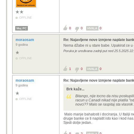
OFFLINE
0
0
0
Moj PC
HVALA
moraosam
Re: Najavljene nove izmjene naplate ban
9 godina
Nema džabe ni u stare babe. Upakirat ce u dr
Poruka je uređivana zadnji put ned 25.5.2025 2
OFFLINE
1
0
0
HVALA
moraosam
Re: Najavljene nove izmjene naplate ban
9 godina
Brk kaže...
Bitango, nije tocno da nisu poskupil
OFFLINE
racun u Canadi nikad nije platila "
novci?? Malo se raspitaj sta vlasnik 
Malo manje bahatosti i dociranja. U Itali
druge banke ce ti naplatit isto kao i kod nas
Sjedi dolje jedan.
0
2
0
HVALA