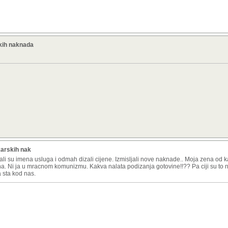
kih naknada
karskih nak
njali su imena usluga i odmah dizali cijene. Izmisljali nove naknade.. Moja zena od 
una. Ni ja u mracnom komunizmu. Kakva nalata podizanja gotovine!!?? Pa ciji su to
a sta kod nas.