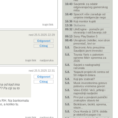
nas
16:43
Savjetnik za odabir
odgovarajućeg gamerskog
miša
16:40
SpaceX više zarađuje od
umjetne inteligencije nego
16:36
Koji monitor kupiti
trajni link
13:36
Slušaona
09:32
LifeEngine - pomaže pri
stvaranju i održavanju zdr
ned 25.5.2025 22:29
09:13
Sony PlayStation 5
08:45
Ukrajinski Jetkiller, novi dron
Odgovori
presretač, lovi sv
Citiraj
5.8.
Electronic Arts preuzima
Saudijski javni investici
5.8.
Toyota Yaris s paketom
opreme Mid+ spremna za
trajni link
nadporuka
2026
5.8.
Savjeti o nadogradnji
računala
ned 25.5.2025 22:31
5.8.
'Najaviti projekt AI centra od
50 milijardi dolara
Odgovori
5.8.
Koji iptv izabrati?
Citiraj
5.8.
Musk investitorima gotovo
ena od kad ima
polovicu vremena govori
 Pa ciji su to
5.8.
Volvo EX50: Veći, jeftiniji i
napredniji nasljedni
5.8.
Prvi put u povijesti putnički
r u RH. Na bankomatu
zrakoplov obavio let
o, a koliko tu.
5.8.
Biciklizam, bicikli, oprema,
staze...
5.8.
Ova Honda iz 1974. dobila
je električni pogon i to
trajni link
nadporuka