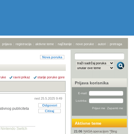
prijava
|
registracija
|
aktivne teme
|
najčitanije
|
nove poruke
|
autori
|
pretraga
Nova poruka
ruke
ravni prikaz
starije poruke gore
Prijava korisnika
E-mail:
ned 25.5.2025 9:49
Lozinka:
Odgovori
tivnog publiciteta
Citiraj
Aktivne teme
, Nintendo Switch
21:06
NASA operacijom "Bing