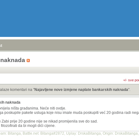
stranica
»
h naknada
+/- sve po
alaze komentari na "
Najavljene nove izmjene naplate bankarskih naknada
".
kih naknada
nijela ništa građanima. Neće niti ovdje.
ga poskupile pakete usluga koje nisu imale muda poskupiti već 20 godina radi nega
 Zabi prije 20 godine nije se nikad promijenila sve do sad.
lozofirati da bi mogli dići cijene.
m: Bitanga, Battle.net: Bitanga#2872, Uplay: DrskaBitanga, Origin: DrskaBitanga