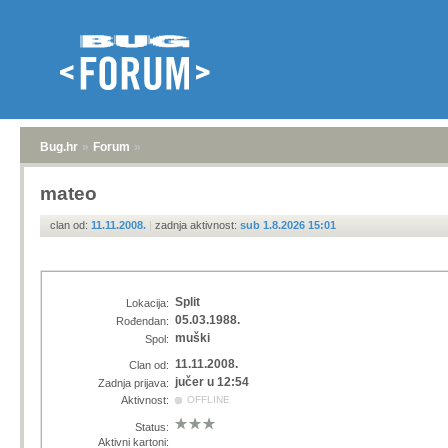
Bug.hr
»
Forum
»
mateo
clan od:
11.11.2008.
|
zadnja aktivnost:
sub 1.8.2026 15:01
Split
Lokacija:
05.03.1988.
Rođendan:
muški
Spol:
11.11.2008.
Clan od:
jučer u 12:54
Zadnja prijava:
Aktivnost:
OFFLINE
Status:
Aktivni kartoni: