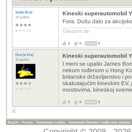
Veliki Brat
Kineski superautomobil 
18 godina
Fora. Dušu dalo za akcijsk
Gledam te!
OFFLINE
0
0
0
HVALA
Ovo je kraj
Kineski superautomobil 
18 godina
I meni se upalio James Bond
nekom rođenom u Hong Kongu
britansko državljanstvo i p
skakutajućim kineskim EV, 
mostovima, kineskoj svemirs
OFFLINE
0
0
0
HVALA
1
Bug.hr
»
Forum
»
Komentari s weba
»
Komentari članaka s naših web stranica
Copyright © 2008 - 2026 