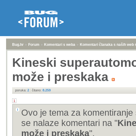
Bug.hr
»
Forum
»
Komentari s weba
»
Komentari članaka s naših web 
Kineski superautom
može i preskaka
poruka:
2
|
čitano:
8.259
1
Ovo je tema za komentiranje 
se nalaze komentari na "
Kin
može i preskaka
".