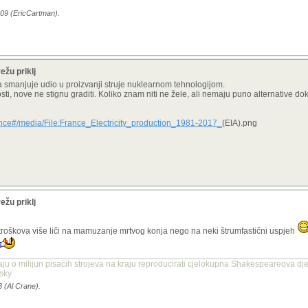
:09 (EricCartman).
ežu priklj
a smanjuje udio u proizvanji struje nuklearnom tehnologijom.
ti, nove ne stignu graditi. Koliko znam niti ne žele, ali nemaju puno alternative do
rance#/media/File:France_Electricity_production_1981-2017_
(EIA).png
ežu priklj
roškova više liči na mamuzanje mrtvog konja nego na neki štrumfastični uspjeh
aju o milijun pisaćih strojeva na kraju reproducirati cjelokupna Shakespeareova dje
nsky
3 (Al Crane).