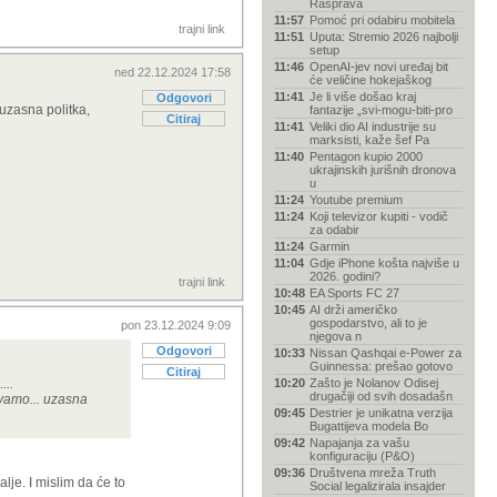
Rasprava
11:57
Pomoć pri odabiru mobitela
trajni link
11:51
Uputa: Stremio 2026 najbolji
setup
11:46
OpenAI-jev novi uređaj bit
ned 22.12.2024 17:58
će veličine hokejaškog
11:41
Je li više došao kraj
Odgovori
 uzasna politka,
fantazije „svi-mogu-biti-pro
Citiraj
11:41
Veliki dio AI industrije su
marksisti, kaže šef Pa
11:40
Pentagon kupio 2000
ukrajinskih jurišnih dronova
u
11:24
Youtube premium
11:24
Koji televizor kupiti - vodič
za odabir
11:24
Garmin
11:04
Gdje iPhone košta najviše u
2026. godini?
trajni link
10:48
EA Sports FC 27
10:45
AI drži američko
gospodarstvo, ali to je
pon 23.12.2024 9:09
njegova n
Odgovori
10:33
Nissan Qashqai e-Power za
Guinnessa: prešao gotovo
Citiraj
...
10:20
Zašto je Nolanov Odisej
drugačiji od svih dosadašn
ovamo... uzasna
09:45
Destrier je unikatna verzija
Bugattijeva modela Bo
09:42
Napajanja za vašu
konfiguraciju (P&O)
09:36
Društvena mreža Truth
lje. I mislim da će to
Social legalizirala insajder