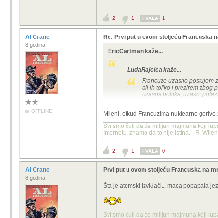
2
1
1
HVALA
Al Crane
Re: Prvi put u ovom stoljeću Francuska n
8 godina
EricCartman kaže...
LudaRajcica kaže...
Francuze uzasno postujem zbo
ali ih toliko i prezirem zbog
uzasna politka, uzasni potezi
Kolko god ih mrzio zbog politike, ba
OFFLINE
Mileni, otkud Francuzima nuklearno gorivo 
OT: nuklearke su meni trenutno najči
Svi smo čuli da će milijun majmuna koji lup
mislim da će to potvrditi svi iz dome
Internetu, znamo da to nije istina. - R. Wile
2
1
0
HVALA
Al Crane
Prvi put u ovom stoljeću Francuska na mr
8 godina
Šta je atomski izviđači... maca popapala je
Svi smo čuli da će milijun majmuna koji lup