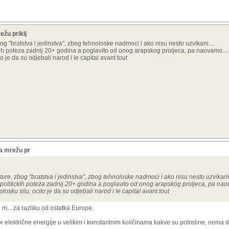
ežu priklj
 "bratstva i jedinstva", zbog tehnoloske nadmoci i ako nisu nesto uzvikani....
itickih poteza zadnij 20+ godina a poglavito od onog arapskog proljeca, pa naovamo...
to je da su odjebali narod i
le capital avant tout
a mrežu pr
e, zbog "bratstva i jedinstva", zbog tehnoloske nadmoci i ako nisu nesto uzvikani.
ke i politickih poteza zadnij 20+ godina a poglavito od onog arapskog proljeca, pa na
olosku silu, ocito je da su odjebali narod i
le capital avant tout
 m... za razliku od ostatka Europe.
r električne energije u velikim i konstantnim količinama kakve su potrebne, nema da