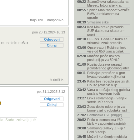
09:22
SpaceX-ova raketa pala na
Mjesec, fotografije krat
08:55
Spider-Man "napao" vozače
BMW-a reklamom na
ugrađe
trajni link
nadporuka
08:39
Smiješne slike
08:23
Kod Makarske prevozio
SUP dasku na skuteru –
pon 23.12.2024 10:13
popri
08:10
Hi-Fi vs. Head-Fi: Kako se
Odgovori
k ne smisle nešto
vrhunski zvuk preselio
Citiraj
03:06
Opservatorij Rubin snimio
više od 650 tisuća galak
02:28
Matične ploče uskoro
poskupljuju za 50 %?
01:09
Rusija ubrzava raspad
jedinstvenog globalnog inter
00:11
Policajac prerušen u grm
hvatao vozače koji korist
trajni link
23:45
Kako bez recepta postati dr.
House (ovisnik o lije
23:42
Varta u stečaju zbog gubitka
pet 31.1.2025 3:12
posla s Appleom i odb
23:27
Links reklamacija - vanjski
Odgovori
servis MR servis
Citiraj
23:03
Zoox dobio odobrenje za
komercijalnu robotaksi usl
21:02
Fantastika i SF (knjige)
la. Sada, zahvaljujući
20:52
Priče o elementima #30:
kisik – zagonetni sastojak
20:08
Samsung Galaxy Z Flip /
Fold 8 serija
19:45
Može li korištenje mobitela