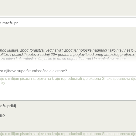
a mrežu pr
g kulture, zbog "bratstva i jedinstva", zbog tehnoloske nadmoci i ako nisu nesto uz
 politike i politickih poteza zadnij 20+ godina a poglavito od onog arapskog proljeca
 za takvu kulturolosku silu, ocito je da su odjebali narod i
le capital avant tout
r rimaju m... za razliku od ostatka Europe.
za njihove superštrumfastične elektrane?
šći izvor električne energije u velikim i konstantnim količinama kakve su potrebne, 
aju o milijun pisaćih strojeva na kraju reproducirati cjelokupna Shakespeareova dje
ne energetike.
nsky
ežu priklj
zik?
aju o milijun pisaćih strojeva na kraju reproducirati cjelokupna Shakespeareova dje