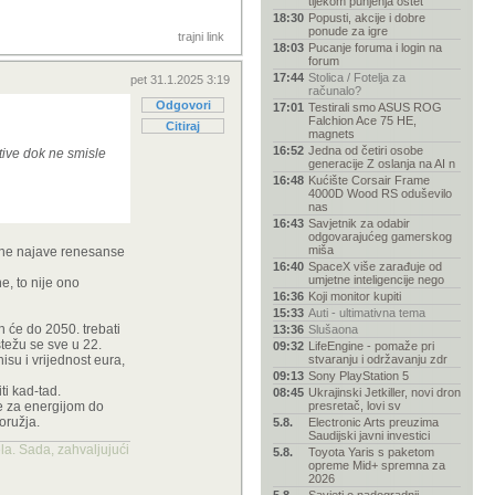
tijekom punjenja oštet
18:30
Popusti, akcije i dobre
ponude za igre
trajni link
18:03
Pucanje foruma i login na
forum
17:44
Stolica / Fotelja za
pet 31.1.2025 3:19
računalo?
Odgovori
17:01
Testirali smo ASUS ROG
Falchion Ace 75 HE,
Citiraj
magnets
16:52
Jedna od četiri osobe
ative dok ne smisle
generacije Z oslanja na AI n
16:48
Kućište Corsair Frame
4000D Wood RS oduševilo
nas
16:43
Savjetnik za odabir
odgovarajućeg gamerskog
miša
zne najave renesanse
16:40
SpaceX više zarađuje od
umjetne inteligencije nego
e, to nije ono
16:36
Koji monitor kupiti
15:33
Auti - ultimativna tema
h će do 2050. trebati
13:36
Slušaona
stežu se sve u 22.
09:32
LifeEngine - pomaže pri
isu i vrijednost eura,
stvaranju i održavanju zdr
09:13
Sony PlayStation 5
ti kad-tad.
08:45
Ukrajinski Jetkiller, novi dron
be za energijom do
presretač, lovi sv
oružja.
5.8.
Electronic Arts preuzima
Saudijski javni investici
la. Sada, zahvaljujući
5.8.
Toyota Yaris s paketom
opreme Mid+ spremna za
2026