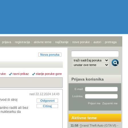
prijava
|
registracija
|
aktivne teme
|
najčitanije
|
nove poruke
|
autori
|
pretraga
Nova poruka
ruke
ravni prikaz
starije poruke gore
Prijava korisnika
E-mail:
ned 22.12.2024 14:43
Lozinka:
od ili stroj
Odgovori
Citiraj
ntno raditi ali bez
u nuklearku da
Aktivne teme
11:58
Grand Theft Auto (GTA VI) -