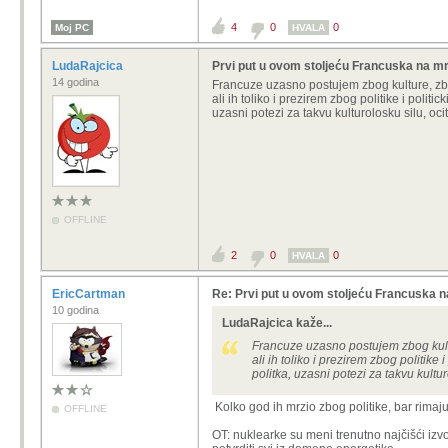
4
0
0
Moj PC
HVALA
LudaRajcica
Prvi put u ovom stoljeću Francuska na mr
14 godina
Francuze uzasno postujem zbog kulture, zbog
ali ih toliko i prezirem zbog politike i pol
uzasni potezi za takvu kulturolosku silu, oci
OFFLINE
2
0
0
HVALA
EricCartman
Re: Prvi put u ovom stoljeću Francuska n
10 godina
LudaRajcica kaže...
Francuze uzasno postujem zbog kultur
ali ih toliko i prezirem zbog politi
politka, uzasni potezi za takvu kultur
Kolko god ih mrzio zbog politike, bar rimaju
OFFLINE
OT: nuklearke su meni trenutno najčišći izvo