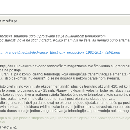
a mrežu pr
rancuska smanjuje udio u proizvanji struje nuklearnom tehnologijom.
g starosti, nove ne stignu graditi. Koliko znam niti ne žele, ali nemaju puno altern
gy_in_France#/media/File:France_Electricity_production_1981-2017_
(EIA).png
rije, čak i u ovakvim navodno tehnološkim magazinima sve što vidimo su grandio
da ne postoje.
i uranija, pa o kompliciranoj tehnologiji koja omogućuje transmutaciju elemenata (n
a)... ili o dekomisiji nuklearki? To se ne događa u nekom paralelnom svemiru.
 civilnih što vojnih, što eksperimentalnih), plus još trenutno aktivnih 420, od koji
je to propisno učinjeno s tek 25 njih. Planovi nuklearnih velesila, bolje reći skice, ra
ije koje su neodržive u realnom svijetu (hipotetične nove tehnologije koje samo što n
u još reaktori s vojnih plovila i podmornica i postrojenja za obradu goriva...
atio tigra za rep i drži ga da se ovaj ne okrene i pojede dječaka - a morat će ga pusti
a novih nuklearnih elektrana (vidimo kako to brzo i jeftino ide) za udvostručene potre
padu danas postoje jedino zbog održavanja tehnologije za proizvodnju nuklearnog 
aju o milijun pisaćih strojeva na kraju reproducirati cjelokupna Shakespeareova dje
nsky
3 (Al Crane).