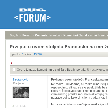
Bug.hr
»
Forum
»
Komentari s weba
»
Komentari članaka s naših web 
Prvi put u ovom stoljeću Francuska na mrežu
poruka:
8
|
čitano:
13.240
1
Ovo je tema za komentiranje sadržaja Bug.hr portala. U nastavku se n
Sirotanovic
Prvi put u ovom stoljeću Francuska na mr
20 mjeseci
Ne radim u nuklearnoj ali radim u industrij
osposobimo, ali kad se sve posloži ide bez 
Hoću reći ovakve skupe i komplicirane ali i
vremenskog pritiska radi što kvalitetnijeg 
naprave bolju. Tako bi i cijena padala kao i
Može se reći da uspoređujem kruške i jabuke
OFFLINE