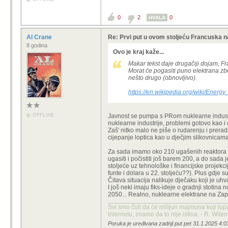
0
2
0
HVALA
Al Crane
Re: Prvi put u ovom stoljeću Francuska n
8 godina
Ovo je kraj kaže...
Makar tekst daje drugačiji dojam, F
Morat će pogasiti puno elektrana zbo
nešto drugo (obnovljivo).
https://en.wikipedia.org/wiki/Ener
OFFLINE
Javnost se pumpa s PRom nuklearne indust
nuklearne industrije, problemi gotovo kao i 
Zaš' nitko malo ne piše o rudarenju i prerad
cijepanje loptica kao u dječjim slikovnicam
Za sada imamo oko 210 ugašenih reaktora (što
ugasiti i počistiti još barem 200, a do sada 
stoljeće uz tehnološke i financijske projekc
funte i dolara u 22. stoljeću??). Plus gdje s
Čitava situacija nalikuje dječaku koji je uhv
I još neki imaju fiks-ideje o gradnji stotin
2050... Realno, nuklearne elektrane na Za
Svi smo čuli da će milijun majmuna koji lup
Internetu, znamo da to nije istina. - R. Wile
Poruka je uređivana zadnji put pet 31.1.2025 4:0