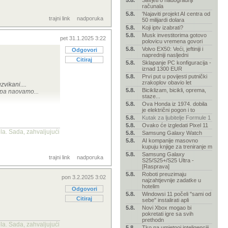
5.8.
Savjeti o nadogradnji
računala
5.8.
'Najaviti projekt AI centra od
trajni link
nadporuka
50 milijardi dolara
5.8.
Koji iptv izabrati?
5.8.
Musk investitorima gotovo
pet 31.1.2025 3:22
polovicu vremena govori
5.8.
Volvo EX50: Veći, jeftiniji i
Odgovori
napredniji nasljedni
Citiraj
5.8.
Sklapanje PC konfiguracija -
iznad 1300 EUR
5.8.
Prvi put u povijesti putnički
zrakoplov obavio let
vikani....
5.8.
Biciklizam, bicikli, oprema,
, pa naovamo...
staze...
5.8.
Ova Honda iz 1974. dobila
je električni pogon i to
5.8.
Kutak za ljubitelje Formule 1
5.8.
Ovako će izgledati Pixel 11
nema dalje. I
la. Sada, zahvaljujući
5.8.
Samsung Galaxy Watch
5.8.
AI kompanije masovno
kupuju knjige za treniranje m
5.8.
Samsung Galaxy
trajni link
nadporuka
S25/S25+/S25 Ultra -
[Rasprava]
5.8.
Roboti preuzimaju
pon 3.2.2025 3:02
najzahtjevnije zadatke u
hotelim
Odgovori
5.8.
Windowsi 11 počeli "sami od
Citiraj
sebe" instalirati apli
5.8.
Novi Xbox mogao bi
pokretati igre sa svih
prethodn
la. Sada, zahvaljujući
5.8.
Tko na umjetnoj inteligenciji