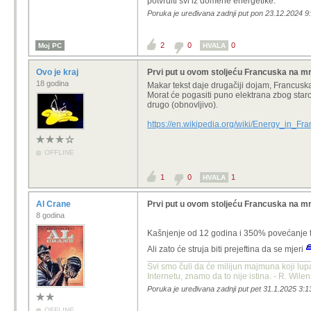
potvrditi svi iz domene energetike.
Poruka je uređivana zadnji put pon 23.12.2024 9
2
0
0
Moj PC
HVALA
Ovo je kraj
Prvi put u ovom stoljeću Francuska na mr
18 godina
Makar tekst daje drugačiji dojam, Francusk
Morat će pogasiti puno elektrana zbog staros
drugo (obnovljivo).
https://en.wikipedia.org/wiki/Energy_in_F
OFFLINE
1
0
1
HVALA
Al Crane
Prvi put u ovom stoljeću Francuska na mr
8 godina
Kašnjenje od 12 godina i 350% povećanje t
Ali zato će struja biti prejeftina da se mjeri
Svi smo čuli da će milijun majmuna koji lup
Internetu, znamo da to nije istina. - R. Wile
Poruka je uređivana zadnji put pet 31.1.2025 3:1
OFFLINE