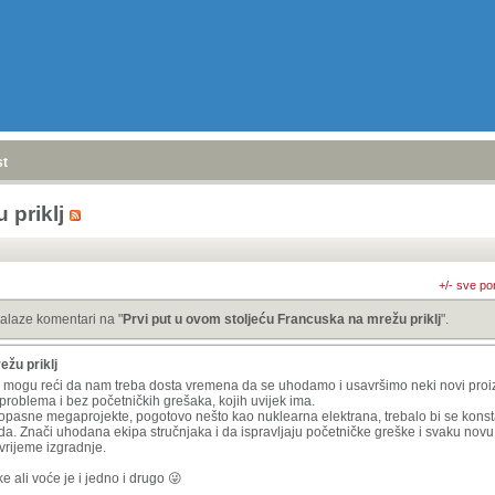
stranica
»
 priklj
+/- sve po
alaze komentari na "
Prvi put u ovom stoljeću Francuska na mrežu priklj
".
ežu priklj
i i mogu reći da nam treba dosta vremena da se uhodamo i usavršimo neki novi proizv
problema i bez početničkih grešaka, kojih uvijek ima.
 opasne megaprojekte, pogotovo nešto kao nuklearna elektrana, trebalo bi se konsta
rada. Znači uhodana ekipa stručnjaka i da ispravljaju početničke greške i svaku nov
 vrijeme izgradnje.
 ali voće je i jedno i drugo 😜