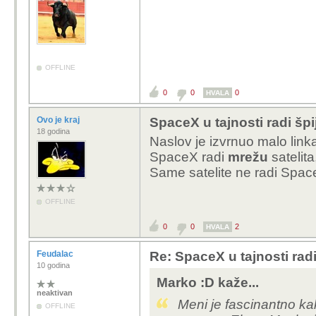
OFFLINE
0
0
0
HVALA
Ovo je kraj
SpaceX u tajnosti radi špi
18 godina
Naslov je izvrnuo malo linka
SpaceX radi
mrežu
satelita
Same satelite ne radi Spa
OFFLINE
0
0
2
HVALA
Feudalac
Re: SpaceX u tajnosti radi
10 godina
Marko :D kaže...
neaktivan
Meni je fascinantno ka
OFFLINE