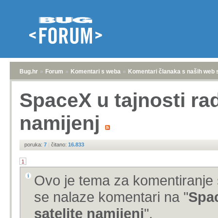
Bug.hr
»
Forum
»
Komentari s weba
»
Komentari članaka s naših web 
SpaceX u tajnosti rad
namijenj
poruka:
7
|
čitano:
16.833
1
Ovo je tema za komentiranje 
se nalaze komentari na "
Spac
satelite namijenj
".