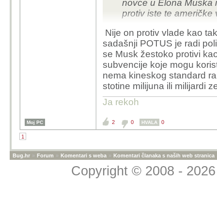
novce u Elona Muska i
protiv iste te američke 
Nije on protiv vlade kao t
sadašnji POTUS je radi poli
se Musk žestoko protivi kao 
subvencije koje mogu korist
nema kineskog standard ran
stotine milijuna ili milijard
Ja rekoh
2
0
0
Moj PC
HVALA
1
Bug.hr
»
Forum
»
Komentari s weba
»
Komentari članaka s naših web stranica
Copyright © 2008 - 2026 