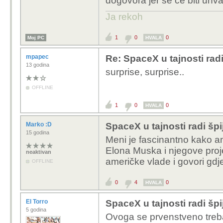
dogovora jer se će biti uhva
Ja rekoh
1
0
0
Moj PC
HVALA
mpapec
Re: SpaceX u tajnosti radi
13 godina
surprise, surprise..
OFFLINE
1
0
0
HVALA
Marko :D
SpaceX u tajnosti radi špi
15 godina
Meni je fascinantno kako a
Elona Muska i njegove proje
neaktivan
američke vlade i govori gdje
OFFLINE
0
4
0
HVALA
El Torro
SpaceX u tajnosti radi špi
5 godina
Ovoga se prvenstveno trebaj