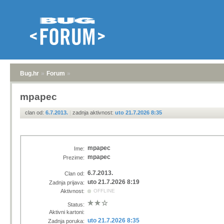
Bug.hr
»
Forum
»
mpapec
clan od:
6.7.2013.
|
zadnja aktivnost:
uto 21.7.2026 8:35
mpapec
Ime:
mpapec
Prezime:
6.7.2013.
Clan od:
uto 21.7.2026 8:19
Zadnja prijava:
Aktivnost:
OFFLINE
Status:
Aktivni kartoni:
uto 21.7.2026 8:35
Zadnja poruka: