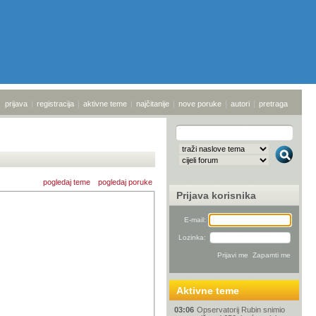
prijava
|
registracija
|
aktivne teme
|
najčitanije
|
nove poruke
|
autori
|
pretraga
pogledaj teme
pogledaj poruke
Prijava korisnika
E-mail:
Lozinka:
Aktivne teme
03:06
Opservatorij Rubin snimio