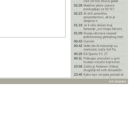
više od 650 tisuća galak
02:28
Matične ploče uskoro
poskupljuju za 50 %?
02:23
AI drži američko
gospodarstvo, ali to je
njegova n
01:19
Je li više došao kraj
fantazije „svi-mogu-biti-pro
01:09
Rusija ubrzava raspad
jedinstvenog globalnog inter
00:43
Garmin
00:42
Veliki dio AI industrije su
marksisti, kaže šef Pa
00:20
EA Sports FC 27
00:11
Policajac prerušen u grm
hvatao vozače koji korist
23:58
Zašto je Nolanov Odisej
drugačiji od svih dosadašn
23:45
Kako bez recepta postati dr.
House (ovisnik o lije
vrh stranice
23:42
Varta u stečaju zbog gubitka
posla s Appleom i odb
23:27
Links reklamacija - vanjski
servis MR servis
23:14
Spider-Man "napao" vozače
BMW-a reklamom na
ugrađe
23:11
Pentagon kupio 2000
ukrajinskih jurišnih dronova
u
23:03
Zoox dobio odobrenje za
komercijalnu robotaksi usl
22:31
Smiješne slike