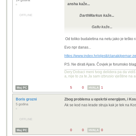
14 godina
ansha kaže...
OFFLINE
DarthMarkus kaže...
Gallu kaže...
HCMAA kaže...
Od toliko budaletina na netu jako je teško r
napokon siroti
Evo npr danas...
energetska kri
https://www.index.hr/vijesti/clanak/pernar
P.S. Ne dirati Ajara. Čovjek je forumsko bla
Dery:Dobaci meni tvog delidera pa da vidiš k
a, nije to za te.Ja sam izbrusio vještine na
Bankarska elita Kosov
Energetska kriza ne po
Brzo ljudi! Aluminijs
5
0
1
Moj PC
HVALA
Lik na svakoj temi o kriptu o
Boris grozni
Zbog problema u opskrbi energijom, i Ko
Ako je sarkastičan onda mu 
5 godina
Ak se kod nas krade struja kak je tek na K
Ako je ozbiljan onda je to te
OFFLINE
Meni se to cini ko prilicno ocit sark
0
0
0
Moj PC
HVALA