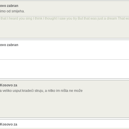
sovo zabran
štimo od smijeha.
 that I heard you sing I think I thought I saw you try But that was just a dream That 
sovo zabran
i Kosovo za
veliko usput kradeći struju, a nitko im ništa ne može
i Kosovo za