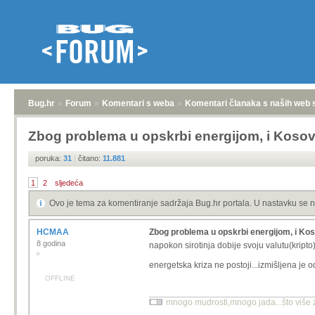
Bug.hr
»
Forum
»
Komentari s weba
»
Komentari članaka s naših web 
Zbog problema u opskrbi energijom, i Koso
poruka:
31
|
čitano:
11.881
1
2
sljedeća
Ovo je tema za komentiranje sadržaja Bug.hr portala. U nastavku se n
HCMAA
Zbog problema u opskrbi energijom, i Ko
8 godina
napokon sirotinja dobije svoju valutu(kripto)
energetska kriza ne postoji...izmišljena je
OFFLINE
mnogo mudrosti,mnogo jada...što više zn