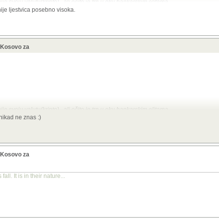
je svoju valutu(kripto)...ali očito je trn u oku bankarskim elitama
nije ljestvica posebno visoka.
ostoji...izmišljena je od banaka symo da mogu zabraniti kripto
i Kosovo za
ce na glavu i spašavaj se u podrum!
akav nebulozan komentar da ne znam jel se zajebava ili je stvarno takav.
ast.
ruku.
je svoju valutu(kripto)...ali očito je trn u oku bankarskim elitama
 nikad ne znas :)
ostoji...izmišljena je od banaka symo da mogu zabraniti kripto
i Kosovo za
ce na glavu i spašavaj se u podrum!
ll. It is in their nature...
akav nebulozan komentar da ne znam jel se zajebava ili je stvarno takav.
ast.
ruku.