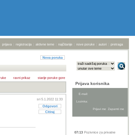
prijava
|
registracija
|
aktivne teme
|
najčitanije
|
nove poruke
|
autori
|
pretraga
Nova poruka
ruke
ravni prikaz
starije poruke gore
Prijava korisnika
E-mail:
sri 5.1.2022 11:33
Lozinka:
Odgovori
Citiraj
Aktivne teme
07:13
Pozivnice za privatne