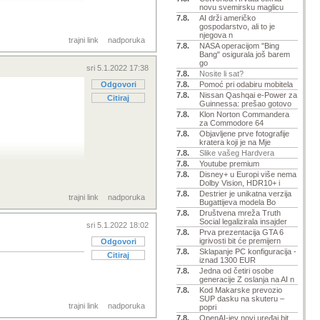
novu svemirsku maglicu
7.8.
AI drži američko
gospodarstvo, ali to je
njegova n
trajni link
nadporuka
7.8.
NASA operacijom "Bing
Bang" osigurala još barem
go
sri 5.1.2022 17:38
7.8.
Nosite li sat?
Odgovori
7.8.
Pomoć pri odabiru mobitela
7.8.
Nissan Qashqai e-Power za
Citiraj
Guinnessa: prešao gotovo
7.8.
Klon Norton Commandera
za Commodore 64
7.8.
Objavljene prve fotografije
kratera koji je na Mje
7.8.
Slike vašeg Hardvera
7.8.
Youtube premium
7.8.
Disney+ u Europi više nema
Dolby Vision, HDR10+ i
7.8.
Destrier je unikatna verzija
trajni link
nadporuka
Bugattijeva modela Bo
7.8.
Društvena mreža Truth
Social legalizirala insajder
sri 5.1.2022 18:02
7.8.
Prva prezentacija GTA 6
igrivosti bit će premijern
Odgovori
7.8.
Sklapanje PC konfiguracija -
Citiraj
iznad 1300 EUR
7.8.
Jedna od četiri osobe
generacije Z oslanja na AI n
7.8.
Kod Makarske prevozio
SUP dasku na skuteru –
trajni link
nadporuka
popri
7.8.
OpenAI-jev novi uređaj bit