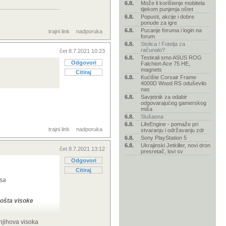
6.8.
Može li korištenje mobitela
tijekom punjenja oštet
6.8.
Popusti, akcije i dobre
ponude za igre
6.8.
Pucanje foruma i login na
trajni link
nadporuka
forum
6.8.
Stolica / Fotelja za
računalo?
čet 8.7.2021 10:23
6.8.
Testirali smo ASUS ROG
Odgovori
Falchion Ace 75 HE,
magnets
Citiraj
6.8.
Kućište Corsair Frame
4000D Wood RS oduševilo
nas
6.8.
Savjetnik za odabir
odgovarajućeg gamerskog
miša
6.8.
Slušaona
6.8.
LifeEngine - pomaže pri
trajni link
nadporuka
stvaranju i održavanju zdr
6.8.
Sony PlayStation 5
6.8.
Ukrajinski Jetkiller, novi dron
čet 8.7.2021 13:12
presretač, lovi sv
Odgovori
Citiraj
 sa
pošta visoke
 njihova visoka