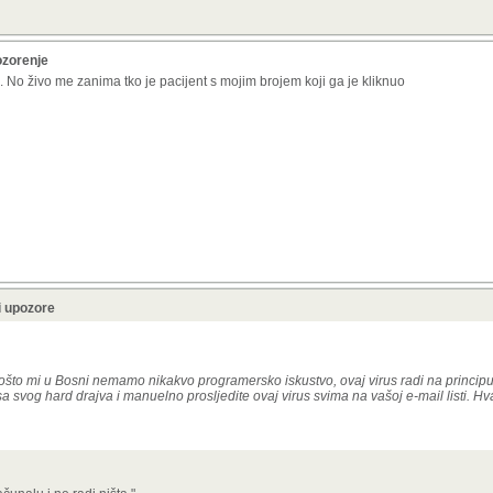
ozorenje
. No živo me zanima tko je pacijent s mojim brojem koji ga je kliknuo
i upozore
 Pošto mi u Bosni nemamo nikakvo programersko iskustvo, ovaj virus radi na principu
sa svog hard drajva i manuelno prosljedite ovaj virus svima na vašoj e-mail listi. Hv