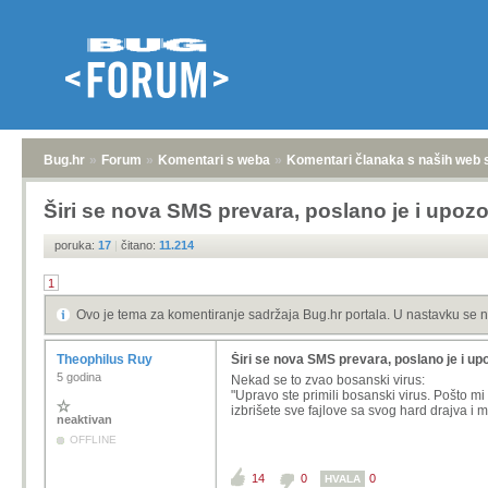
Bug.hr
»
Forum
»
Komentari s weba
»
Komentari članaka s naših web 
Širi se nova SMS prevara, poslano je i upoz
poruka:
17
|
čitano:
11.214
1
Ovo je tema za komentiranje sadržaja Bug.hr portala. U nastavku se n
Theophilus Ruy
Širi se nova SMS prevara, poslano je i up
5 godina
Nekad se to zvao bosanski virus:
"Upravo ste primili bosanski virus. Pošto 
izbrišete sve fajlove sa svog hard drajva i m
neaktivan
OFFLINE
14
0
0
HVALA