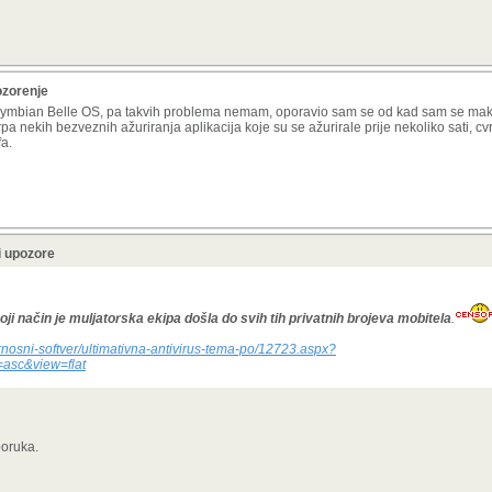
ozorenje
na Symbian Belle OS, pa takvih problema nemam, oporavio sam se od kad sam se mak
a nekih bezveznih ažuriranja aplikacija koje su se ažurirale prije nekoliko sati, cv
fa.
i upozore
koji način je muljatorska ekipa došla do svih tih privatnih brojeva mobitela
.
urnosni-softver/ultimativna-antivirus-tema-po/12723.aspx?
asc&view=flat
poruka.