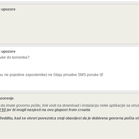
i upozore
i upozore
uke do korisnika?
av, ne pojedine zaposlenike) ne čitaju privatne SMS poruke 🤣
ozorenje
imate govornu poštu, link vodi na download i instalaciju neke aplikacije sa viru
d 50
jer bi mogli nasjesti na ovu glupost from croatia
dditu, kad se otvori poveznica stoji obavijest da je dobivena govorna pošta vi