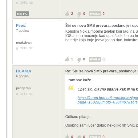
OFFLINE
2
0
0
Moj PC
HVALA
Pepić
Širi se nova SMS prevara, poslano je i up
7 godina
Koristim Nokia mobilni telefon koji radi 
IOS a, ono mučenje kad upališ telefon pa hrp
baterije koja traje jedva jedan dan, katastro
neaktivan
OFFLINE
1
0
0
HVALA
Dr. Alien
Re: Širi se nova SMS prevara, poslano je 
6 godina
rambox kaže...
protjeran
Opet isto,
glavno pitanje kak ili na 
OFFLINE
https://forum.bug.hr/forum/topic/sig
page=1602&jumpto=6384407&sort=
Odlicno pitanje.
Osobno sam jucer dobio nekoliko tih SMS 
0
0
0
HVALA