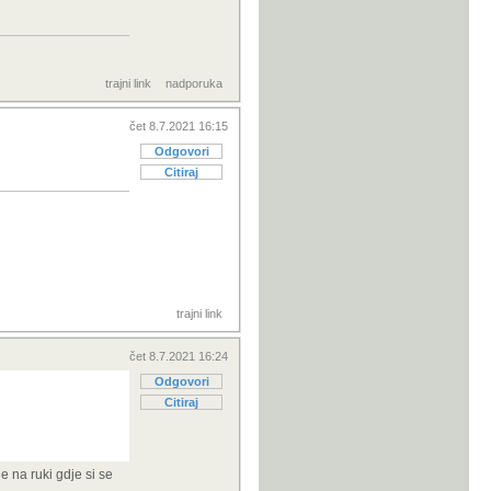
trajni link
nadporuka
čet 8.7.2021 16:15
Odgovori
Citiraj
trajni link
čet 8.7.2021 16:24
Odgovori
Citiraj
e na ruki gdje si se