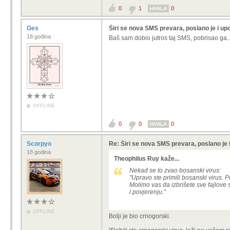
0
1
0
HVALA
Ges
Širi se nova SMS prevara, poslano je i up
18 godina
Baš sam dobio jutros taj SMS, pobrisao ga..
OFFLINE
0
0
0
HVALA
Scorpyo
Re: Širi se nova SMS prevara, poslano je 
18 godina
Theophilus Ruy kaže...
Nekad se to zvao bosanski virus:
"Upravo ste primili bosanski virus.
Molimo vas da izbrišete sve fajlove 
i povjerenju.”
OFFLINE
Bolji je bio crnogorski.