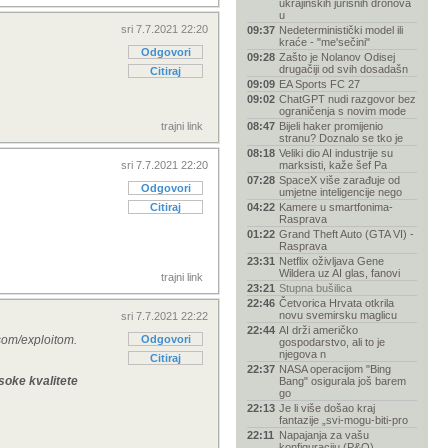
ukrajinskih jurišnih dronova
u
sri 7.7.2021 22:20
09:37
Nedeterministički model ili
kraće - "me'sečini"
Odgovori
09:28
Zašto je Nolanov Odisej
drugačiji od svih dosadašn
Citiraj
09:09
EA Sports FC 27
09:02
ChatGPT nudi razgovor bez
ograničenja s novim mode
trajni link
08:47
Bijeli haker promijenio
stranu? Doznalo se tko je
08:18
Veliki dio AI industrije su
sri 7.7.2021 22:20
marksisti, kaže šef Pa
07:28
SpaceX više zarađuje od
Odgovori
umjetne inteligencije nego
Citiraj
04:22
Kamere u smartfonima-
Rasprava
01:22
Grand Theft Auto (GTA VI) -
Rasprava
23:31
Netflix oživljava Gene
Wildera uz AI glas, fanovi
trajni link
23:21
Stupna bušilica
22:46
Četvorica Hrvata otkrila
novu svemirsku maglicu
sri 7.7.2021 22:22
22:44
AI drži američko
som/exploitom.
Odgovori
gospodarstvo, ali to je
njegova n
Citiraj
22:37
NASA operacijom "Bing
soke kvalitete
Bang" osigurala još barem
go
22:13
Je li više došao kraj
fantazije „svi-mogu-biti-pro
22:11
Napajanja za vašu
konfiguraciju (P&O)