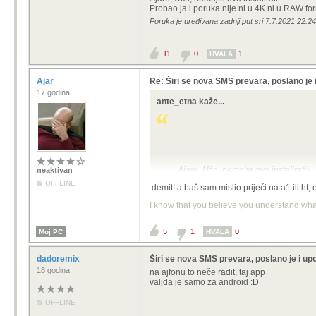
Probao ja i poruka nije ni u 4K ni u RAW for
Poruka je uređivana zadnji put sri 7.7.2021 22:24
11
0
1
HVALA
Ajar
Re: Širi se nova SMS prevara, poslano je 
17 godina
ante_etna kaže...
Ajare, Učo, nemojte ovo instalirati!!
neaktivan
Probao ja i poruka nije ni u 4K ni u 
OFFLINE
demit! a baš sam mislio prijeći na a1 ili ht
I know that you believe you understand what 
5
1
0
Moj PC
HVALA
dadoremix
Širi se nova SMS prevara, poslano je i up
18 godina
na ajfonu to neče radit, taj app
valjda je samo za android :D
OFFLINE