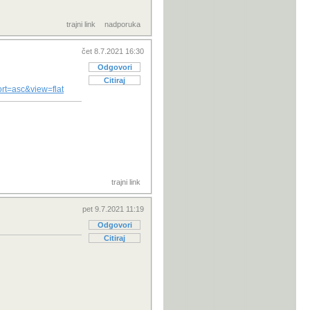
trajni link
nadporuka
čet 8.7.2021 16:30
Odgovori
Citiraj
ort=asc&view=flat
trajni link
pet 9.7.2021 11:19
Odgovori
Citiraj