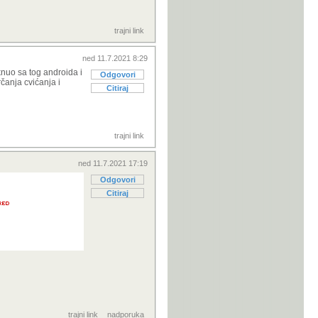
trajni link
ned 11.7.2021 8:29
nuo sa tog androida i
Odgovori
rčanja cvićanja i
Citiraj
trajni link
ned 11.7.2021 17:19
Odgovori
Citiraj
trajni link
nadporuka