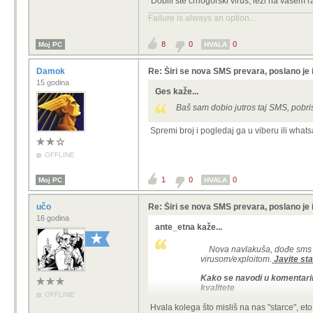
"Dobili ste crnogorski virus, leži na vašem ra
Failure is always an option...
8
0
0
Moj PC
HVALA
Damok
Re: Širi se nova SMS prevara, poslano je 
15 godina
Ges kaže...
Baš sam dobio jutros taj SMS, pobris
Spremi broj i pogledaj ga u viberu ili whatsa
OFFLINE
1
0
0
Moj PC
HVALA
učo
Re: Širi se nova SMS prevara, poslano je 
16 godina
ante_etna kaže...
Nova navlakuša, dođe sms por
virusom/exploitom.
Javite sta
Kako se navodi u komentarim
kvalitete
OFFLINE
Hvala kolega što misliš na nas "starce", eto,