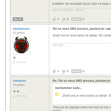
kvaliteta. Ne sumnjam da je i Ajar na tragu
Ajare, Učo, nemojte ovo instalirati!
dolazim odmah - Godot
Probao ja i poruka nije ni u 4K ni u 
2
0
0
Moj PC
HVALA
warhammer
Širi se nova SMS prevara, poslano je i up
10 godina
Znači ovo je virus samo za starije 50+,m
waaagh ;
OFFLINE
3
0
0
HVALA
steelman
Re: Širi se nova SMS prevara, poslano je 
13 godina
warhammer kaže...
Znači ovo je virus samo za starij
OFFLINE
Prica se da napada samo ove koji se nisu cij
cijepio.