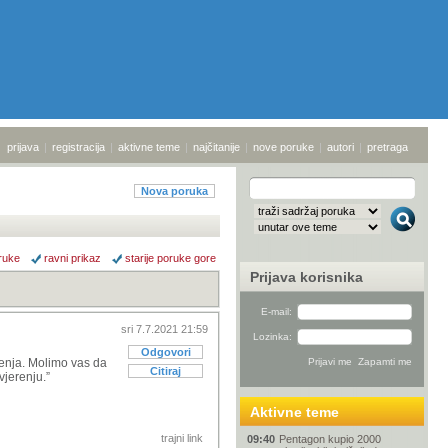
prijava
|
registracija
|
aktivne teme
|
najčitanije
|
nove poruke
|
autori
|
pretraga
Nova poruka
ruke
ravni prikaz
starije poruke gore
Prijava korisnika
E-mail:
sri 7.7.2021 21:59
Lozinka:
Odgovori
renja. Molimo vas da
Citiraj
vjerenju.”
Aktivne teme
trajni link
09:40
Pentagon kupio 2000