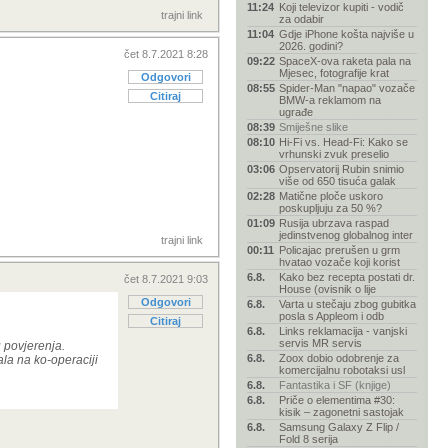
11:24
Koji televizor kupiti - vodič
trajni link
za odabir
11:04
Gdje iPhone košta najviše u
2026. godini?
čet 8.7.2021 8:28
09:22
SpaceX-ova raketa pala na
Mjesec, fotografije krat
Odgovori
08:55
Spider-Man "napao" vozače
Citiraj
BMW-a reklamom na
ugrađe
08:39
Smiješne slike
08:10
Hi-Fi vs. Head-Fi: Kako se
vrhunski zvuk preselio
03:06
Opservatorij Rubin snimio
više od 650 tisuća galak
02:28
Matične ploče uskoro
poskupljuju za 50 %?
01:09
Rusija ubrzava raspad
jedinstvenog globalnog inter
trajni link
00:11
Policajac prerušen u grm
hvatao vozače koji korist
6.8.
Kako bez recepta postati dr.
čet 8.7.2021 9:03
House (ovisnik o lije
Odgovori
6.8.
Varta u stečaju zbog gubitka
posla s Appleom i odb
Citiraj
6.8.
Links reklamacija - vanjski
servis MR servis
 povjerenja.
6.8.
Zoox dobio odobrenje za
ala na ko-operaciji
komercijalnu robotaksi usl
6.8.
Fantastika i SF (knjige)
6.8.
Priče o elementima #30:
kisik – zagonetni sastojak
6.8.
Samsung Galaxy Z Flip /
Fold 8 serija