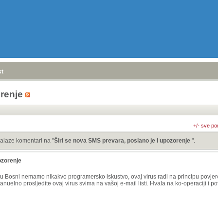
stranica
»
orenje
+/- sve po
alaze komentari na "
Širi se nova SMS prevara, poslano je i upozorenje
".
ozorenje
mi u Bosni nemamo nikakvo programersko iskustvo, ovaj virus radi na principu povje
anuelno prosljedite ovaj virus svima na vašoj e-mail listi. Hvala na ko-operaciji i po