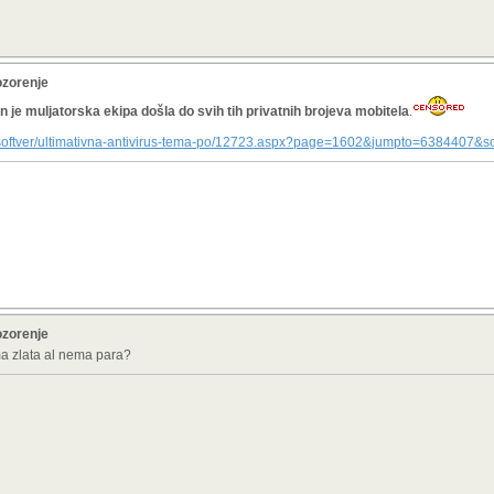
ozorenje
čin je muljatorska ekipa došla do svih tih privatnih brojeva mobitela
.
ni-softver/ultimativna-antivirus-tema-po/12723.aspx?page=1602&jumpto=6384407&s
ozorenje
 ima zlata al nema para?