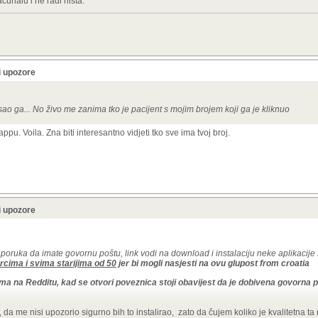
čunalu i ne radi ništa."
i upozore
ao ga... No živo me zanima tko je pacijent s mojim brojem koji ga je kliknuo
ppu. Voila. Zna biti interesantno vidjeti tko sve ima tvoj broj.
i upozore
uka da imate govornu poštu, link vodi na download i instalaciju neke aplikacije
rcima i svima starijima od 50
jer bi mogli nasjesti na ovu glupost from croatia
a na Redditu, kad se otvori poveznica stoji obavijest da je dobivena govorna 
 da me nisi upozorio sigurno bih to instalirao, zato da čujem koliko je kvalitetna ta