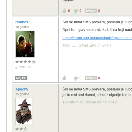
6
0
0
HVALA
rambox
Širi se nova SMS prevara, poslano je i up
18 godina
Opet isto,
glavno pitanje kak ili na koji na
https://forum.bug.hr/forum/topic/sigurnos
AMD,........is that Epyc or what?
OFFLINE
1
0
0
Moj PC
HVALA
Apachy
Širi se nova SMS prevara, poslano je i up
15 godina
jel to crni brat đamal, princ iz nigerije koji
Tko leti vrijedi, tko ne leti ne vrijedi!