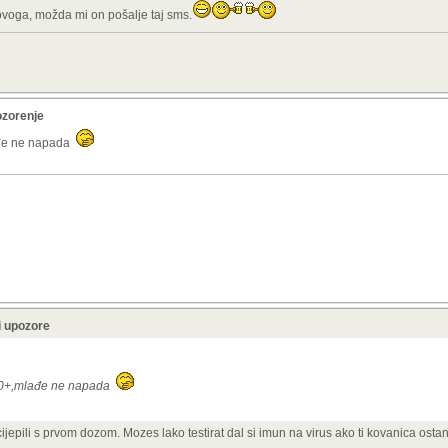
 ovoga, možda mi on pošalje taj sms.
!
RAW formatu, zvuči kao spiker iz tridesetih, jedva
96 Kbps-a.
ozorenje
lađe ne napada
i upozore
e 50+,mlađe ne napada
epili s prvom dozom. Mozes lako testirat dal si imun na virus ako ti kovanica ostan