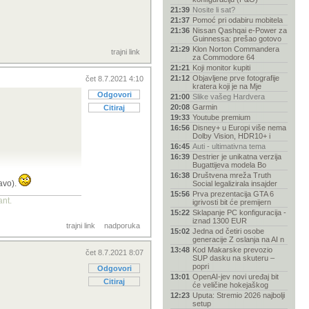
21:39
Nosite li sat?
21:37
Pomoć pri odabiru mobitela
21:36
Nissan Qashqai e-Power za
Guinnessa: prešao gotovo
21:29
Klon Norton Commandera
trajni link
za Commodore 64
21:21
Koji monitor kupiti
21:12
Objavljene prve fotografije
čet 8.7.2021 4:10
kratera koji je na Mje
Odgovori
21:00
Slike vašeg Hardvera
20:08
Garmin
Citiraj
19:33
Youtube premium
16:56
Disney+ u Europi više nema
Dolby Vision, HDR10+ i
16:45
Auti - ultimativna tema
16:39
Destrier je unikatna verzija
Bugattijeva modela Bo
16:38
Društvena mreža Truth
ravo).
Social legalizirala insajder
15:56
Prva prezentacija GTA 6
ant.
igrivosti bit će premijern
15:22
Sklapanje PC konfiguracija -
iznad 1300 EUR
trajni link
nadporuka
15:02
Jedna od četiri osobe
generacije Z oslanja na AI n
13:48
Kod Makarske prevozio
čet 8.7.2021 8:07
SUP dasku na skuteru –
popri
Odgovori
13:01
OpenAI-jev novi uređaj bit
Citiraj
će veličine hokejaškog
12:23
Uputa: Stremio 2026 najbolji
setup