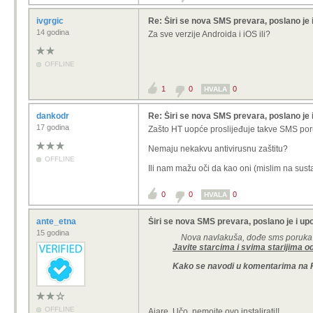
ivgrgic
Re: Širi se nova SMS prevara, poslano je 
14 godina
Za sve verzije Androida i iOS ili?
OFFLINE
1
0
0
HVALA
dankodr
Re: Širi se nova SMS prevara, poslano je 
17 godina
Zašto HT uopće proslijeđuje takve SMS por
Nemaju nekakvu antivirusnu zaštitu?
OFFLINE
Ili nam mažu oči da kao oni (mislim na sust
0
0
0
HVALA
ante_etna
Širi se nova SMS prevara, poslano je i up
15 godina
Nova navlakuša, dođe sms poruka da 
Javite starcima i svima starijima o
Kako se navodi u komentarima na Re
OFFLINE
Ajare, Učo, nemojte ovo instalirati!!