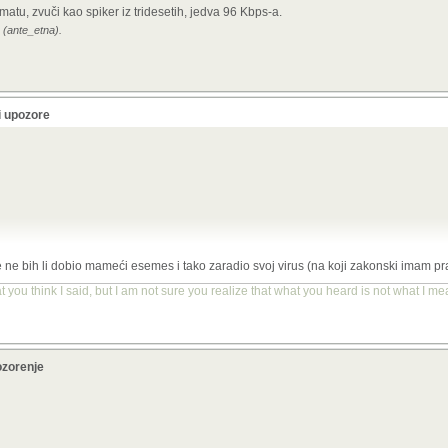
matu, zvuči kao spiker iz tridesetih, jedva
96 Kbps-a.
 (ante_etna).
i upozore
RAW formatu, zvuči kao spiker iz tridesetih, jedva
96 Kbps-a.
, e ne bih li dobio mameći esemes i tako zaradio svoj virus (na koji zakonski imam p
you think I said, but I am not sure you realize that what you heard is not what I me
ozorenje