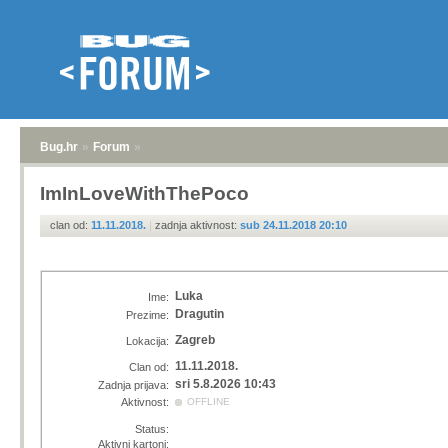
Bug.hr
»
Forum
»
ImInLoveWithThePoco
clan od:
11.11.2018.
|
zadnja aktivnost:
sub 24.11.2018 20:10
Luka
Ime:
Dragutin
Prezime:
Zagreb
Lokacija:
11.11.2018.
Clan od:
sri 5.8.2026 10:43
Zadnja prijava:
Aktivnost:
OFFLINE
Status:
Aktivni kartoni: