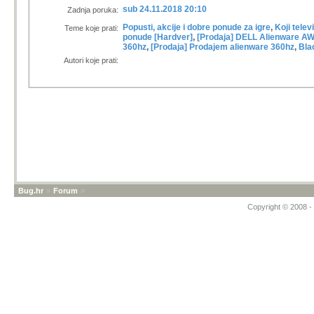
sub 24.11.2018 20:10
Zadnja poruka:
Popusti, akcije i dobre ponude za igre
,
Koji telev
Teme koje prati:
ponude [Hardver]
,
[Prodaja] DELL Alienware 
360hz
,
[Prodaja] Prodajem alienware 360hz
,
Bla
Autori koje prati:
Bug.hr
»
Forum
»
Copyright © 2008 - 