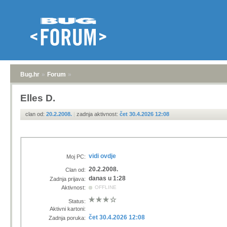
Bug.hr
»
Forum
»
Elles D.
clan od:
20.2.2008.
|
zadnja aktivnost:
čet 30.4.2026 12:08
vidi ovdje
Moj PC:
20.2.2008.
Clan od:
danas u 1:28
Zadnja prijava:
Aktivnost:
OFFLINE
Status:
Aktivni kartoni:
čet 30.4.2026 12:08
Zadnja poruka: