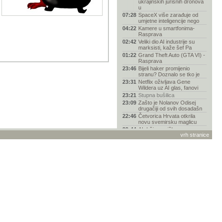
ukrajinskih jurišnih dronova
u
07:28
SpaceX više zarađuje od
umjetne inteligencije nego
04:22
Kamere u smartfonima-
Rasprava
02:42
Veliki dio AI industrije su
marksisti, kaže šef Pa
01:22
Grand Theft Auto (GTA VI) -
Rasprava
23:46
Bijeli haker promijenio
stranu? Doznalo se tko je
23:31
Netflix oživljava Gene
Wildera uz AI glas, fanovi
23:21
Stupna bušilica
23:09
Zašto je Nolanov Odisej
drugačiji od svih dosadašn
22:46
Četvorica Hrvata otkrila
novu svemirsku maglicu
22:44
AI drži američko
vrh stranice
gospodarstvo, ali to je
njegova n
22:37
NASA operacijom "Bing
Bang" osigurala još barem
go
22:13
Je li više došao kraj
fantazije „svi-mogu-biti-pro
22:11
Napajanja za vašu
konfiguraciju (P&O)
21:39
Nosite li sat?
21:37
Pomoć pri odabiru mobitela
21:36
Nissan Qashqai e-Power za
Guinnessa: prešao gotovo