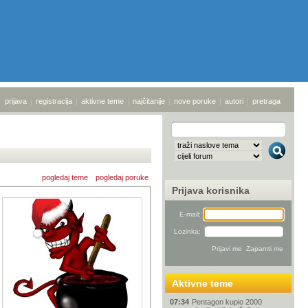
prijava
|
registracija
|
aktivne teme
|
najčitanije
|
nove poruke
|
autori
|
pretraga
pogledaj teme
pogledaj poruke
Prijava korisnika
E-mail:
Lozinka:
Aktivne teme
07:34
Pentagon kupio 2000