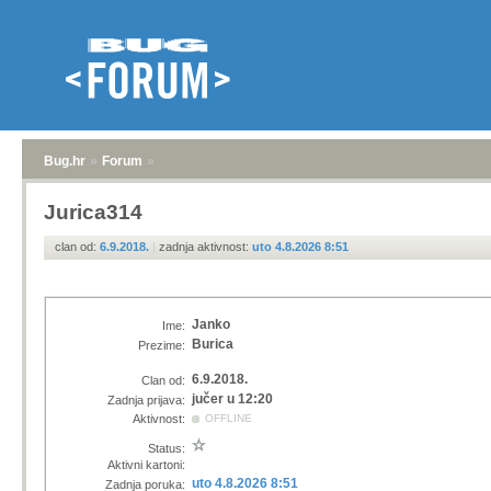
Bug.hr
»
Forum
»
Jurica314
clan od:
6.9.2018.
|
zadnja aktivnost:
uto 4.8.2026 8:51
Janko
Ime:
Burica
Prezime:
6.9.2018.
Clan od:
jučer u 12:20
Zadnja prijava:
Aktivnost:
OFFLINE
Status:
Aktivni kartoni:
uto 4.8.2026 8:51
Zadnja poruka: