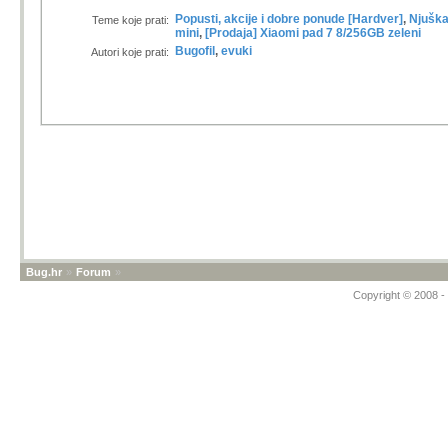
Popusti, akcije i dobre ponude [Hardver]
,
Njuška
Teme koje prati:
mini
,
[Prodaja] Xiaomi pad 7 8/256GB zeleni
Bugofil
,
evuki
Autori koje prati:
Bug.hr
»
Forum
»
Copyright © 2008 - 