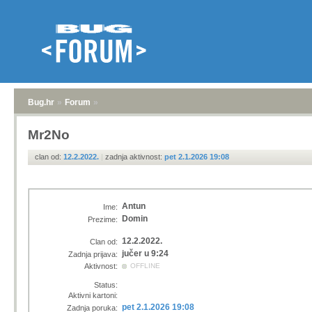
Bug.hr
»
Forum
»
Mr2No
clan od:
12.2.2022.
|
zadnja aktivnost:
pet 2.1.2026 19:08
Antun
Ime:
Domin
Prezime:
12.2.2022.
Clan od:
jučer u 9:24
Zadnja prijava:
Aktivnost:
OFFLINE
Status:
Aktivni kartoni:
pet 2.1.2026 19:08
Zadnja poruka: