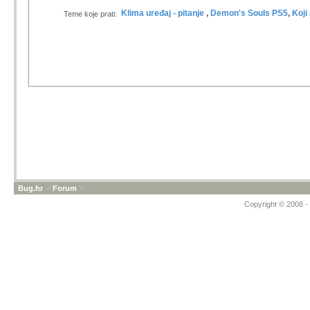
Klima uređaj - pitanje
,
Demon's Souls PS5
,
Koji 
Teme koje prati:
Bug.hr
»
Forum
»
Copyright © 2008 - 