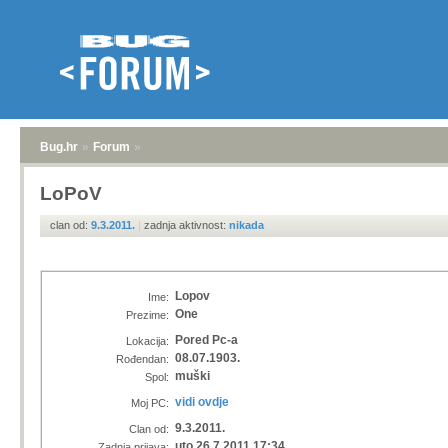
Bug.hr
»
Forum
»
LoPoV
clan od:
9.3.2011.
|
zadnja aktivnost:
nikada
Lopov
Ime:
One
Prezime:
Pored Pc-a
Lokacija:
08.07.1903.
Rođendan:
muški
Spol:
vidi ovdje
Moj PC:
9.3.2011.
Clan od:
uto 26.7.2011 17:34
Zadnja prijava: