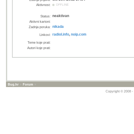
Aktivnost:
OFFLINE
neaktivan
Status:
Aktivni kartoni:
nikada
Zadnja poruka:
radiol.info
,
noip.com
Linkovi:
Teme koje prati:
Autori koje prati:
Bug.hr
»
Forum
»
Copyright © 2008 - 