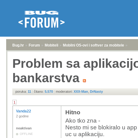
Bug.hr
»
Forum
»
Mobiteli
»
Mobilni OS-ovi i softver za mobitele
»
Problem sa aplikacij
bankarstva
poruka:
11
|
čitano:
5.570
|
moderatori:
XXX-Man
,
DrNasty
1
Vanda22
Hitno
2 godine
Ako tko zna -
Nesto mi se blokiralo u app
neaktivan
uc u aplikaciju.
OFFLINE