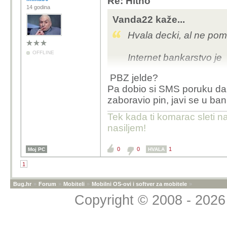
Re: Hitno
14 godina
Vanda22 kaže...
Hvala decki, al ne poma
OFFLINE
Internet bankarstvo je
PBZ jelde?
Pa dobio si SMS poruku da ce
zaboravio pin, javi se u ban
Tek kada ti komarac sleti n
nasiljem!
0
0
1
Moj PC
HVALA
1
Bug.hr
»
Forum
»
Mobiteli
»
Mobilni OS-ovi i softver za mobitele
»
Copyright © 2008 - 2026 