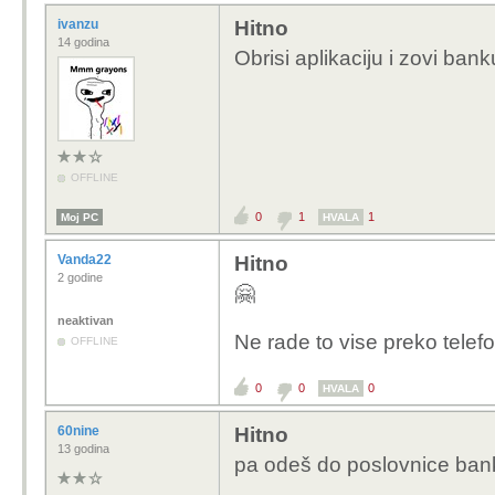
ivanzu
Hitno
14 godina
Obrisi aplikaciju i zovi bank
OFFLINE
0
1
1
Moj PC
HVALA
Vanda22
Hitno
2 godine
🤗
neaktivan
Ne rade to vise preko telef
OFFLINE
0
0
0
HVALA
60nine
Hitno
13 godina
pa odeš do poslovnice ba