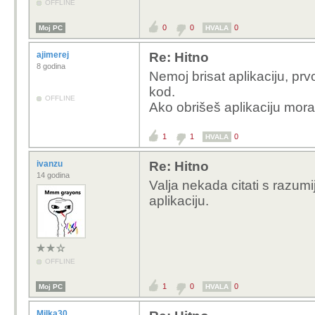
OFFLINE
0
0
0
Moj PC
HVALA
ajimerej
Re: Hitno
8 godina
Nemoj brisat aplikaciju, prv
kod.
OFFLINE
Ako obrišeš aplikaciju mora
1
1
0
HVALA
ivanzu
Re: Hitno
14 godina
Valja nekada citati s razum
aplikaciju.
OFFLINE
1
0
0
Moj PC
HVALA
Milka30