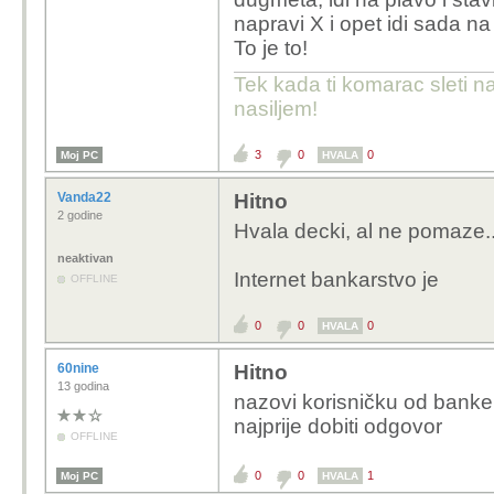
napravi X i opet idi sada na 
To je to!
Tek kada ti komarac sleti n
nasiljem!
3
0
0
Moj PC
HVALA
Vanda22
Hitno
2 godine
Hvala decki, al ne pomaze..
neaktivan
Internet bankarstvo je
OFFLINE
0
0
0
HVALA
60nine
Hitno
13 godina
nazovi korisničku od banke 
najprije dobiti odgovor
OFFLINE
0
0
1
Moj PC
HVALA