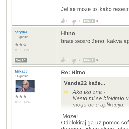
Jel se moze to ikako resetir
0
0
0
HVALA
Stryder
Hitno
15 godina
brate sestro ženo, kakva a
OFFLINE
6
0
0
Moj PC
HVALA
Milka30
Re: Hitno
14 godina
Vanda22 kaže...
Ako tko zna -
Nesto mi se blokiralo u
OFFLINE
mogu uc u aplikaciju.
Moze!
Jel se moze to ikako re
Odblokiraj ga uz pomoc soft
dugmeta, idi na plavo i stavi