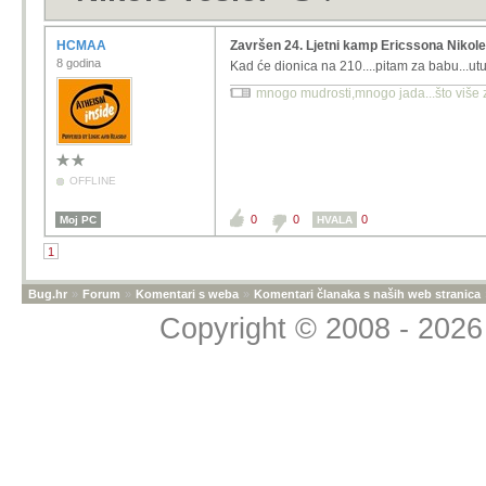
HCMAA
Završen 24. Ljetni kamp Ericssona Nikole
8 godina
Kad će dionica na 210....pitam za babu...utu
mnogo mudrosti,mnogo jada...što više zn
OFFLINE
0
0
0
Moj PC
HVALA
1
Bug.hr
»
Forum
»
Komentari s weba
»
Komentari članaka s naših web stranica
Copyright © 2008 - 2026 