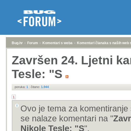
Bug.hr
»
Forum
»
Komentari s weba
»
Komentari članaka s naših web 
Završen 24. Ljetni k
Tesle: "S
poruka:
1
|
čitano:
1.944
1
Ovo je tema za komentiranje 
se nalaze komentari na "
Zavr
Nikole Tesle: "S
".