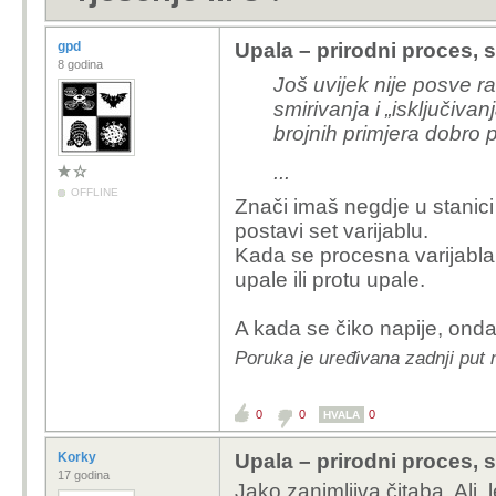
gpd
Upala – prirodni proces, 
8 godina
Još uvijek nije posve r
smirivanja i „isključivan
brojnih primjera dobro
...
OFFLINE
Znači imaš negdje u stanici
postavi set varijablu.
Kada se procesna varijabla 
upale ili protu upale.
A kada se čiko napije, onda 
Poruka je uređivana zadnji put 
0
0
0
HVALA
Korky
Upala – prirodni proces, 
17 godina
Jako zanimljiva čitaba. Ali, 