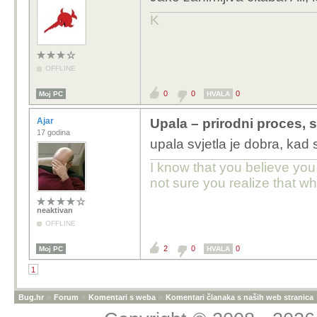
K
OFFLINE
0
0
0
Moj PC
HVALA
Ajar
Upala – prirodni proces, 
17 godina
upala svjetla je dobra, kad 
I know that you believe you
not sure you realize that w
neaktivan
OFFLINE
2
0
0
Moj PC
HVALA
1
Bug.hr
»
Forum
»
Komentari s weba
»
Komentari članaka s naših web stranica