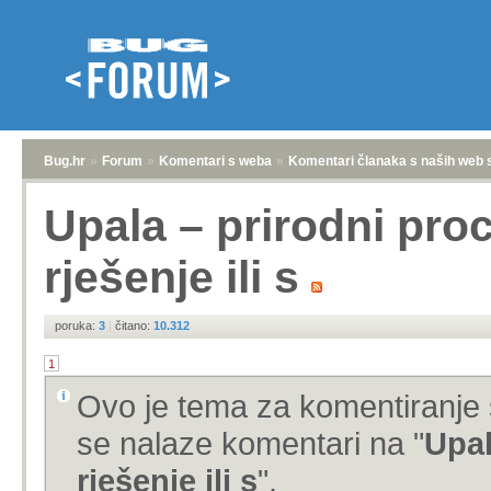
Bug.hr
»
Forum
»
Komentari s weba
»
Komentari članaka s naših web 
Upala – prirodni pr
rješenje ili s
poruka:
3
|
čitano:
10.312
1
Ovo je tema za komentiranje 
se nalaze komentari na "
Upal
rješenje ili s
".