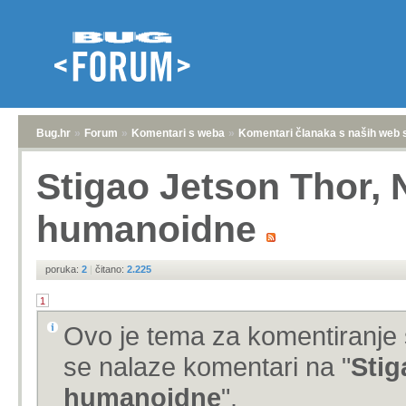
Bug.hr
»
Forum
»
Komentari s weba
»
Komentari članaka s naših web 
Stigao Jetson Thor, N
humanoidne
poruka:
2
|
čitano:
2.225
1
Ovo je tema za komentiranje 
se nalaze komentari na "
Stig
humanoidne
".