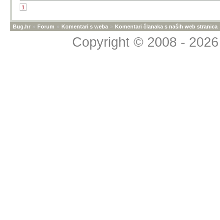
1
Bug.hr
»
Forum
»
Komentari s weba
»
Komentari članaka s naših web stranica
Copyright © 2008 - 2026 