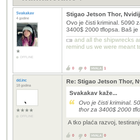
Svakakav
Stigao Jetson Thor, Nvid
4 godine
Ovo je čisti kriminal. 5090 
3400$ 2000 tflopsa. Baš je 
and all the shipwrecks a
remind us we were meant to
OFFLINE
0
0
1
HVALA
dd.inc
Re: Stigao Jetson Thor, N
18 godina
Svakakav kaže...
Ovo je čisti kriminal. 
thor za 3400$ 2000 tfl
OFFLINE
A tko plaća razvoj, testiranj
0
0
0
HVALA