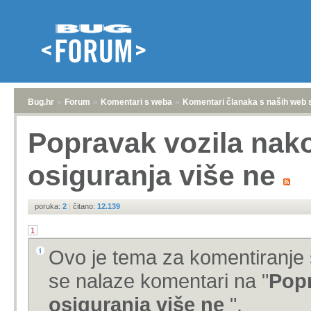
Bug.hr
»
Forum
»
Komentari s weba
»
Komentari članaka s naših web 
Popravak vozila nak
osiguranja više ne
poruka:
2
|
čitano:
12.139
1
Ovo je tema za komentiranje 
se nalaze komentari na "
Popr
osiguranja više ne
".