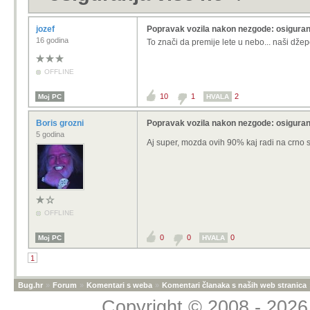
jozef
Popravak vozila nakon nezgode: osiguran
16 godina
To znači da premije lete u nebo... naši dže
OFFLINE
10
1
2
Moj PC
HVALA
Boris grozni
Popravak vozila nakon nezgode: osiguran
5 godina
Aj super, mozda ovih 90% kaj radi na crno s
OFFLINE
0
0
0
Moj PC
HVALA
1
Bug.hr
»
Forum
»
Komentari s weba
»
Komentari članaka s naših web stranica
Copyright © 2008 - 2026 