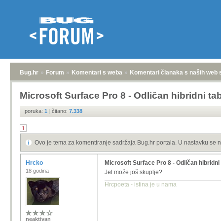
Bug.hr
»
Forum
»
Komentari s weba
»
Komentari članaka s naših web 
Microsoft Surface Pro 8 - Odličan hibridni tab
poruka:
1
|
čitano:
7.338
1
Ovo je tema za komentiranje sadržaja Bug.hr portala. U nastavku se n
Hrcko
Microsoft Surface Pro 8 - Odličan hibridni 
18 godina
Jel može još skuplje?
Hrcpoeta - istina je u nama
neaktivan