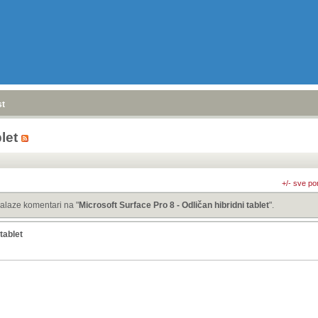
stranica
»
let
+/- sve po
alaze komentari na "
Microsoft Surface Pro 8 - Odličan hibridni tablet
".
tablet