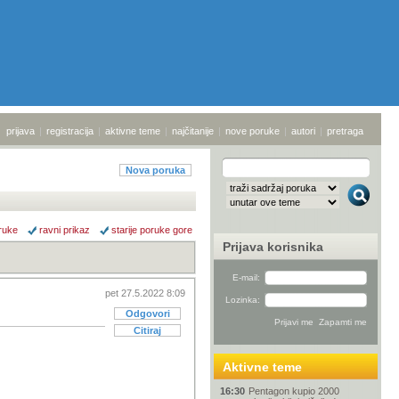
prijava
|
registracija
|
aktivne teme
|
najčitanije
|
nove poruke
|
autori
|
pretraga
Nova poruka
ruke
ravni prikaz
starije poruke gore
Prijava korisnika
E-mail:
pet 27.5.2022 8:09
Lozinka:
Odgovori
Citiraj
Aktivne teme
16:30
Pentagon kupio 2000