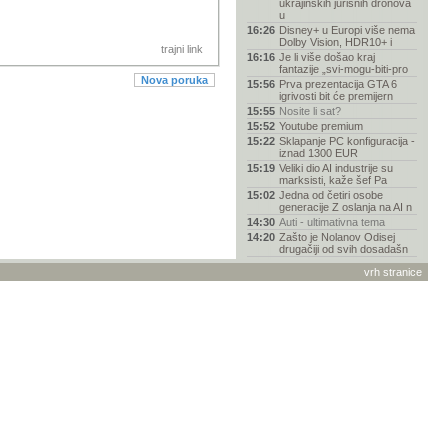
ukrajinskih jurišnih dronova
u
16:26
Disney+ u Europi više nema
Dolby Vision, HDR10+ i
trajni link
16:16
Je li više došao kraj
fantazije „svi-mogu-biti-pro
Nova poruka
15:56
Prva prezentacija GTA 6
igrivosti bit će premijern
15:55
Nosite li sat?
15:52
Youtube premium
15:22
Sklapanje PC konfiguracija -
iznad 1300 EUR
15:19
Veliki dio AI industrije su
marksisti, kaže šef Pa
15:02
Jedna od četiri osobe
generacije Z oslanja na AI n
14:30
Auti - ultimativna tema
14:20
Zašto je Nolanov Odisej
drugačiji od svih dosadašn
13:52
Bijeli haker promijenio
vrh stranice
stranu? Doznalo se tko je
13:48
Kod Makarske prevozio
SUP dasku na skuteru –
popri
13:01
OpenAI-jev novi uređaj bit
će veličine hokejaškog
12:58
Grand Theft Auto (GTA VI) -
Rasprava
12:23
Uputa: Stremio 2026 najbolji
setup
11:57
Pomoć pri odabiru mobitela
11:24
Koji televizor kupiti - vodič
za odabir