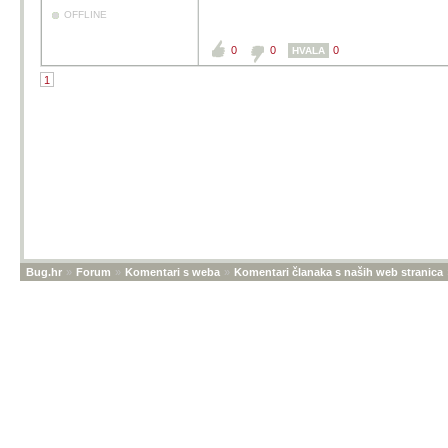
OFFLINE
0
0
0
HVALA
1
Bug.hr
»
Forum
»
Komentari s weba
»
Komentari članaka s naših web stranica