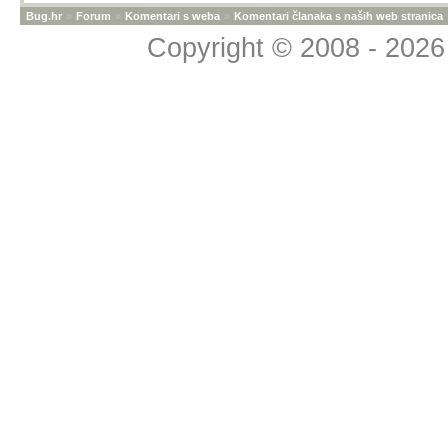
Bug.hr
»
Forum
»
Komentari s weba
»
Komentari članaka s naših web stranica
Copyright © 2008 - 2026 