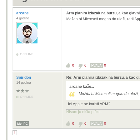
arcane
Arm planira izlazak na burzu, a kao glavni
4 godine
Možda bi Microsoft mogao da uloži, radi App
OFFLINE
0
0
0
HVALA
Spiridon
Re: Arm planira izlazak na burzu, a kao gl
14 godina
arcane kaže...
Možda bi Microsoft mogao da uloži, 
OFFLINE
Jel Apple ne koristi ARM?
Nisam ja ništa prčko.
0
0
0
Moj PC
HVALA
1