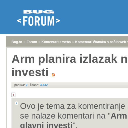
Bug.hr
»
Forum
»
Komentari s weba
»
Komentari članaka s naših web 
Arm planira izlazak n
investi
poruka:
2
|
čitano:
3.432
1
Ovo je tema za komentiranje 
se nalaze komentari na "
Arm 
glavni investi
".