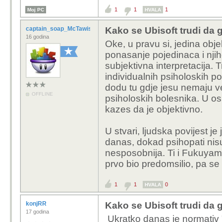
1
1
1
Moj PC
HVALA
captain_soap_McTawish
Kako se Ubisoft trudi da 
16 godina
Oke, u pravu si, jedina objek
ponasanje pojedinaca i nji
subjektivna interpretacija. 
individualnih psiholoskih p
dodu tu gdje jesu nemaju ve
OFFLINE
psiholoskih bolesnika. U os
kazes da je objektivno.
U stvari, ljudska povijest 
danas, dokad psihopati nisu
nesposobnija. Ti i Fukuyam
prvo bio predomsilio, pa se
1
1
0
HVALA
konjRR
Kako se Ubisoft trudi da 
17 godina
Ukratko danas je normativ "fl