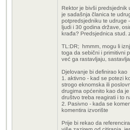
Rektor je bivši predsjedni
je sadašnja članica te udr
potpredsjedniku te udruge 
ljudi i 30 godina države, o
krađa? Predsjednica stud. zb
TL:DR; hmmm, mogu li iznje
toga da sebični i primitivn
već ga rastavljaju, sastavlj
Djelovanje bi definirao kao
1. aktivno - kad se potezi ko
strogo eknomska ili poslovn
drugima općenito kao da je 
društvo treba reagirati i to
2. Pasivno - kada se koment
komentira izvorište
Prije bi rekao da referenc
više zazirem od citiranja, je