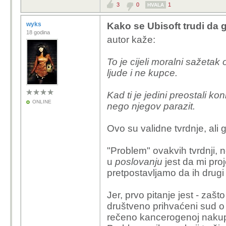
3
0
1
HVALA
wyks
Kako se Ubisoft trudi da 
18 godina
autor kaže:
To je cijeli moralni sažetak o
ljude i ne kupce.
Kad ti je jedini preostali ko
ONLINE
nego njegov parazit.
Ovo su validne tvrdnje, ali
"Problem" ovakvih tvrdnji, 
u
poslovanju
jest da mi pr
pretpostavljamo da ih drugi 
Jer, prvo pitanje jest - zaš
društveno prihvaćeni sud o 
rečeno kancerogenoj naku