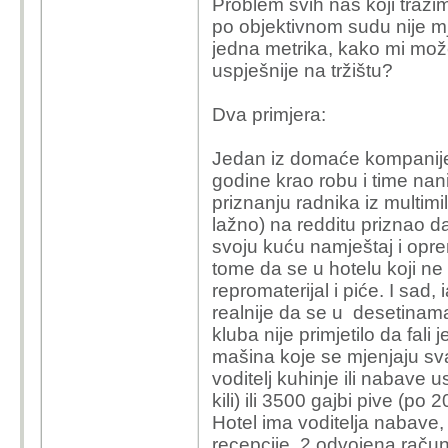
Problem svih nas koji tražim
po objektivnom sudu nije m
jedna metrika, kako mi mož
uspješnije na tržištu?
Dva primjera:
Jedan iz domaće kompanije u
godine krao robu i time nan
priznanju radnika iz multimi
lažno) na redditu priznao da
svoju kuću namještaj i opre
tome da se u hotelu koji ne
repromaterijal i piće. I sad,
realnije da se u desetinam
kluba nije primjetilo da fal
mašina koje se mjenjaju sva
voditelj kuhinje ili nabave 
kili) ili 3500 gajbi pive (po 
Hotel ima voditelja nabave, v
recepcije, 2 odvojena račun