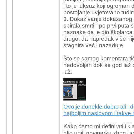
i to je luksuz koji ogroman 
postojanje uvjetovano tuđi
3. Dokazivanje dokazanog je 
spirala smrti - po prvi puta 
naznake da je dio školarca 
drugo, da napredak više ni
stagnira već i nazaduje.
Što se samog komentara tiče
nedovoljan dok se god laž 
laž.
Ovo je donekle dobro ali i 
najboljim naslovom i takve 
Kako ćemo mi definirati i kla
htio ubiti novinarku zbog "s