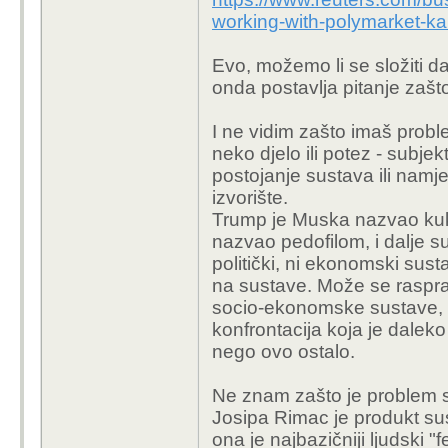
working-with-polymarket-ka
Evo, možemo li se složiti da
onda postavlja pitanje zašt
I ne vidim zašto imaš prob
neko djelo ili potez - subje
postojanje sustava ili namje
izvorište.
Trump je Muska nazvao kuk
nazvao pedofilom, i dalje su
politički, ni ekonomski sust
na sustave. Može se raspravlj
socio-ekonomske sustave, ali
konfrontacija koja je daleko
nego ovo ostalo.
Ne znam zašto je problem sh
Josipa Rimac je produkt sust
ona je najbazičniji ljudski 