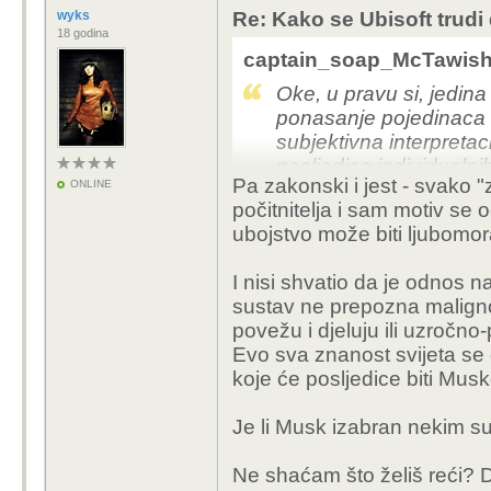
wyks
Re: Kako se Ubisoft trudi
18 godina
captain_soap_McTawish 
Oke, u pravu si, jedina 
ponasanje pojedinaca i
subjektivna interpretac
posljedica individualni
Pa zakonski i jest - svako "
ONLINE
omogucili njima da dod
počitnitelja i sam motiv se o
samo posljedica nelije
ubojstvo može biti ljubomora,
je subjektivno, osim on
I nisi shvatio da je odnos 
U stvari, ljudska povij
sustav ne prepozna maligno
sve do danas, dokad ps
povežu i djeluju ili uzročno
nesposobnija. Ti i Fuku
Evo sva znanost svijeta se 
Fukuyama prvo bio pre
koje će posljedice biti Mu
Je li Musk izabran nekim sus
Ne shaćam što želiš reći? D