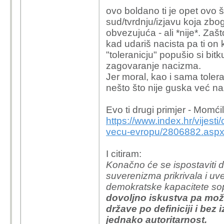
ovo boldano ti je opet ovo š
sud/tvrdnju/izjavu koja zbog
obvezujuća - ali *nije*. Zaš
kad udariš nacista pa ti on ka
"toleranicju" popušio si bitk
zagovaranje nacizma.
Jer moral, kao i sama tolera
nešto što nije guska već n
Evo ti drugi primjer - Momć
https://www.index.hr/vijesti
vecu-evropu/2806882.asp
I citiram:
Konačno će se ispostaviti 
suverenizma prikrivala i uv
demokratske kapacitete so
dovoljno iskustva pa može
države po definiciji i bez 
jednako autoritarnost.