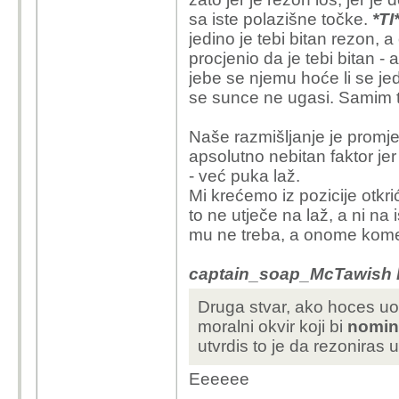
sa iste polazišne točke.
*TI
jedino je tebi bitan rezon, a
procjenio da je tebi bitan - 
jebe se njemu hoće li se je
se sunce ne ugasi. Samim ti
Naše razmišljanje je promjen
apsolutno nebitan faktor jer
- već puka laž.
Mi krećemo iz pozicije otkrić
to ne utječe na laž, a ni na
mu ne treba, a onome kome nij
captain_soap_McTawish k
Druga stvar, ako hoces uop
moralni okvir koji bi
nominal
utvrdis to je da rezoniras 
Eeeeee