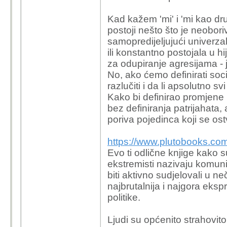
jest poanta - koruptiva
idu s njima i zasto su o
obratno, jer sustava ne
Kad kažem 'mi' i 'mi kao dr
Možeš li mi objektivn
Po tvojoj logici Holoka
postoji nešto što je neoboriv
odvojiti od 30 godina 
uzroke Holokausta bi tr
samopredijeljujući univerzal,
veze sa politikom. već 
Hitlera. A u stvarnosti
ili konstantno postojala u h
othranio pojedince koji 
obicni ljudi nepsihopat
za odupiranje agresijama - je
sve ostalo samobanalno
No, ako ćemo definirati so
Tebe je strasno zaboli
razlučiti i da li apsolutno s
Evo slučaj sa riječkog 
produktom slobodnog tr
Kako bi definirao promjene 
krenuo s totalnim mor
bez definiranja patrijahata,
https://www.index.hr/vij
apstrakciju) kako bi n
poriva pojedinca koji se ost
novca-dao-udruzi-u-ko
se opet spustio na kon
ustvari tvoj subjektivni
https://www.plutobooks.com
Rektor je bivši predsj
sam inicijalno reagirao
Evo ti odlične knjige kako 
studentskog zbora je s
ekstremisti nazivaju komunis
program je dala bivšem
Svaka tvoja tvrdnja u s
biti aktivno sudjelovali u ne
moguće u županiji od 2
zdravo za gotovo ("mi",
najbrutalnija i najgora eks
se sustavno ne odgaja 
tvoje, a ne i od svakog
politike.
nije bila živa na prijela
ne nazivaju pravim ime
sustava nije nazivanj
Ljudi su općenito strahovito