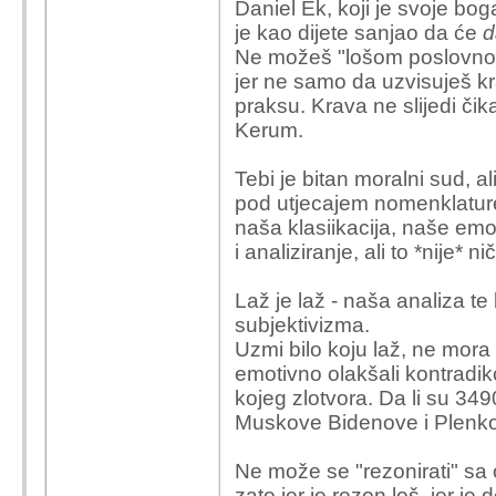
se druga strana drzi tv
Daniel Ek, koji je svoje bog
da je ubojica bez obzi
je kao dijete sanjao da će
d
Ne možeš "lošom poslovnom 
Druga stvar, ako hoces 
jer ne samo da uzvisuješ k
neki moralni okvir koji 
praksu. Krava ne slijedi čik
nacina da utvrdis to je
Kerum.
kontradikcija. U ovom 
glorificira trzisnu ekon
Tebi je bitan moralni sud, ali
uhvatio su upravo rezu
pod utjecajem nomenklature, 
naša klasiikacija, naše emo
Sad, jel to tebi beskoris
i analiziranje, ali to *nije*
clanak napisao drugaci
sto proizlazi iz necijih
Laž je laž - naša analiza te
subjektivizma.
Uzmi bilo koju laž, ne mora 
emotivno olakšali kontradikci
kojeg zlotvora. Da li su 34
Muskove Bidenove i Plenkov
Ne može se "rezonirati" s
zato jer je rezon loš, jer j