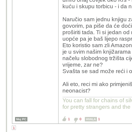
sve političke i eknomske
kuću i skupu torbicu - i da n
Irana zbilja toliko ba
borili dati mu neki smi
Naručio sam jednu knjigu z
govorim, pa piše da će doći
proširiti tada. Ti si jedan od
uopće pa je baš lijepo raspr
Eto koristio sam zli Amazon
je u svim našim knjižarama 
načelu slobodnog tržišta cij
vrijeme, zar ne?
Svašta se sad može reći i 
Ali eto, reci mi ako primjeni
neonacist?
You can fall for chains of si
for pretty strangers and th
1
0
1
Moj PC
HVALA
1