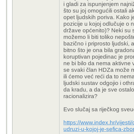
i gladi za ispunjenjem naj
što su joj omogućili ostali a
opet ljudskih poriva. Kako
pozicije u kojoj odlučuje o na
države općenito)? Neki su su
možemo li biti toliko nepošt
bazično i priprosto ljudski, 
bitno što je ona bila grado
koruptivan pojedinac je pro
ne bi bilo da nema aktivne v
se svaki član HDZa može mo
ili ćemo već reći da to nem
ljudski sustav odgojio i othr
da kradu, a da je sve osta
racionalizira?
Evo slučaj sa riječkog sveuč
https://www.index.hr/vijesti
udruzi-u-kojoj-je-sefica-z