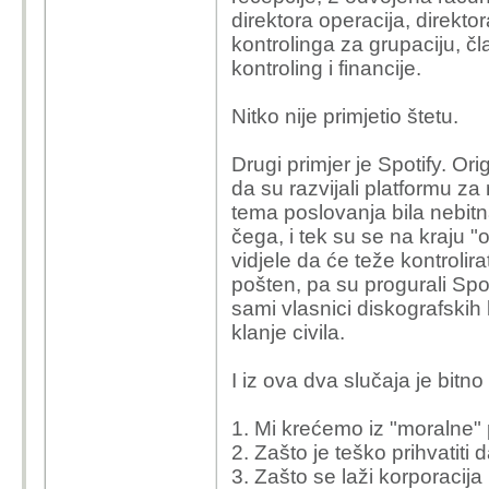
direktora operacija, direktor
kontrolinga za grupaciju, č
kontroling i financije.
Nitko nije primjetio štetu.
Drugi primjer je Spotify. Or
da su razvijali platformu za
tema poslovanja bila nebitna,
čega, i tek su se na kraju "
vidjele da će teže kontroli
pošten, pa su progurali Spot
sami vlasnici diskografski
klanje civila.
I iz ova dva slučaja je bitno 
1. Mi krećemo iz "moralne" p
2. Zašto je teško prihvatiti d
3. Zašto se laži korporacija