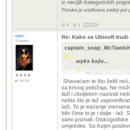
iz necijih kategorickih pogr
Poruka je uređivana zadnji put
0
1
0
HVALA
wyks
Re: Kako se Ubisoft trudi
18 godina
captain_soap_McTawish 
wyks kaže...
"Problem" ovakvih 
već i općenito u
p
Shavaćam te što želiš reći, 
ONLINE
sudove za koje po
sa krivog položaja. Ne može
slijede.
laži i zlodjelom
nazivati nešt
nešto što je laž uspoređiva
Pa ovo je komentar, stva
laži. To je traćenje vremena
dakle vrijednosne sudove
bilo čime to je i dalje - laž.
Vrijednosni sudovi po de
sami priznali. Diskografske
okviru unutar kojeg re
umjetnike. Sa Kojim poslov