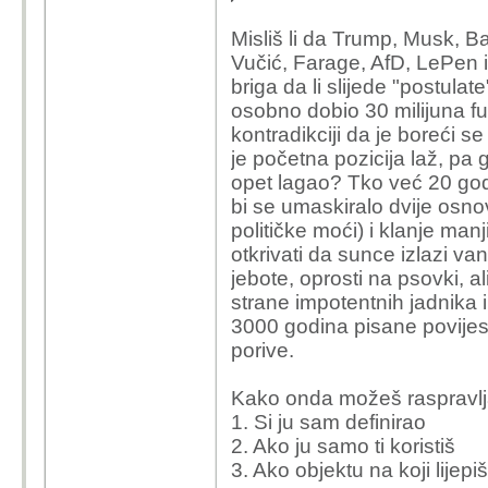
Misliš li da Trump, Musk, Ba
Vučić, Farage, AfD, LePen it
briga da li slijede "postulat
osobno dobio 30 milijuna fun
kontradikciji da je boreći se 
je početna pozicija laž, pa 
opet lagao? Tko već 20 god
bi se umaskiralo dvije osn
političke moći) i klanje man
otkrivati da sunce izlazi v
jebote, oprosti na psovki, 
strane impotentnih jadnika 
3000 godina pisane povijest
porive.
Kako onda možeš raspravljati
1. Si ju sam definirao
2. Ako ju samo ti koristiš
3. Ako objektu na koji lijepi