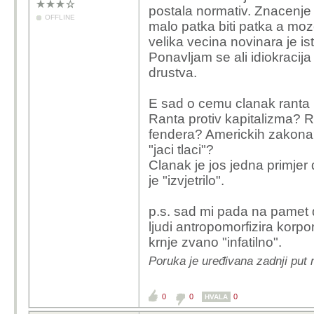
postala normativ. Znacenje 
OFFLINE
malo patka biti patka a moze
velika vecina novinara je is
Ponavljam se ali idiokracij
drustva.
E sad o cemu clanak ranta
Ranta protiv kapitalizma? Ra
fendera? Americkih zakona
"jaci tlaci"?
Clanak je jos jedna primjer
je "izvjetrilo".
p.s. sad mi pada na pamet 
ljudi antropomorfizira korpo
krnje zvano "infatilno".
Poruka je uređivana zadnji put
0
0
0
HVALA