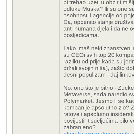
bi trebao uzeti u obzir i miš
odluke Muska? Ili su one 
osobnosti i agencije od po
Da, općenito stanje društva
anti-humana djela i da ne os
posljedicama.
I ako imaš neki znanstveni r
su CEOi svih top 20 kompanij
razliku od prije kada su jed
držali svojih niša), zašto do
desni populizam - daj linkove
No, ono što je bitno - Zucke
Metaverse, sada naredio svo
Polymarket. Jesmo li se kao
kompanije apsolutno zlo? Z
ratove i apsolutno insiders
povijesti" tisučljećima bilo
zabranjeno?
https://www.reuters.com/bu