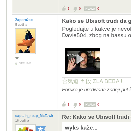
3
0
0
HVALA
Zaporožac
Kako se Ubisoft trudi da 
5 godina
Pogledajte u kakve je nevol
Davie504, zbog na bassu 
OFFLINE
合気道 五段 ZLA BEBA !
Poruka je uređivana zadnji put 
1
0
0
HVALA
captain_soap_McTawish
Re: Kako se Ubisoft trudi
16 godina
wyks kaže...