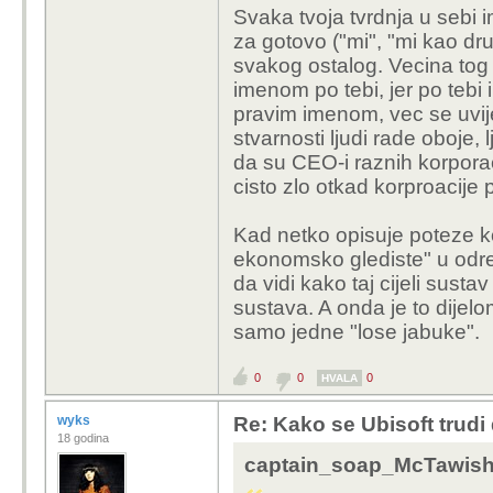
se donekle držali svoji
Svaka tvoja tvrdnja u sebi i
naobrazbe, i zašto se š
za gotovo ("mi", "mi kao dru
pročitati (ili već jesam).
svakog ostalog. Vecina tog 
imenom po tebi, jer po teb
No, ono što je bitno - 
pravim imenom, vec se uvije
Metaverse, sada naredi
stvarnosti ljudi rade oboje,
Polymarket. Jesmo li s
da su CEO-i raznih korporac
dvije kompanije apsol
cisto zlo otkad korproacije 
klađenje, čak i na rato
"u jednodimenzionalnoj 
Kad netko opisuje poteze ko
regulirano i većinom 
ekonomsko glediste" u odr
https://www.reuters.c
da vidi kako taj cijeli sustav 
working-with-polymarke
sustava. A onda je to dijelo
samo jedne "lose jabuke".
Evo, možemo li se složi
pa se onda postavlja p
0
0
0
HVALA
I ne vidim zašto imaš 
wyks
Re: Kako se Ubisoft trudi
nazvati neko djelo ili 
18 godina
isključuje postojanje su
captain_soap_McTawish 
smo točno opisuje izvor