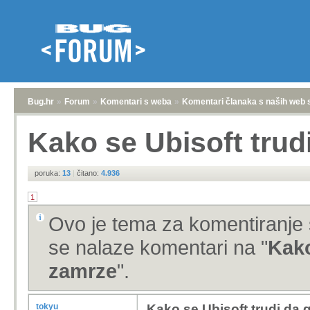
Bug.hr
»
Forum
»
Komentari s weba
»
Komentari članaka s naših web 
Kako se Ubisoft trud
poruka:
13
|
čitano:
4.936
1
Ovo je tema za komentiranje 
se nalaze komentari na "
Kako
zamrze
".
tokyu
Kako se Ubisoft trudi da 