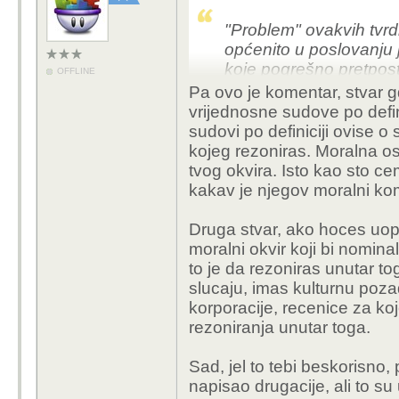
"Problem" ovakvih tvrd
općenito u
poslovanju
koje pogrešno pretpost
OFFLINE
Pa ovo je komentar, stvar gdj
vrijednosne sudove po definic
sudovi po definiciji ovise o 
kojeg rezoniras. Moralna os
tvog okvira. Isto kao sto ce
kakav je njegov moralni k
Druga stvar, ako hoces uopce
moralni okvir koji bi nominal
to je da rezoniras unutar t
slucaju, imas kulturnu pozad
korporacije, recenice za koj
rezoniranja unutar toga.
Sad, jel to tebi beskorisno, 
napisao drugacije, ali to su