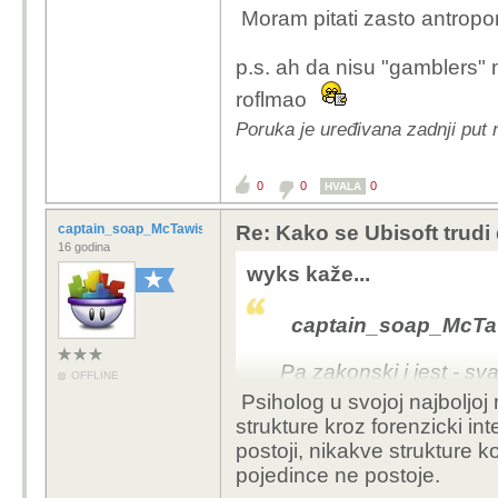
psiholosko ponasa
Moram pitati zasto
antropo
ostalo je samo sub
ostala ekipa su po
p.s. ah da nisu "gamblers" 
poremecaja. Susta
gdje jesu nemaju v
roflmao
nelijecenih psihol
Poruka je uređivana zadnji put
subjektivno, osim 
0
0
0
HVALA
U stvari, ljudska 
napretka sve do da
captain_soap_McTawish
Re: Kako se Ubisoft trudi
a djeca postala ne
16 godina
stvar (osim sto s
wyks kaže...
opet predomislio)
captain_soap_McTaw
Pa zakonski i jest - sv
stanju počitnitelja i sa
Pa zakonski i jest - sv
OFFLINE
motiv za ubojstvo može b
stanju počitnitelja i sa
Psiholog u svojoj najboljoj 
kao ne može biti?
motiv za ubojstvo može b
strukture kroz forenzicki int
kao ne može biti?
postoji, nikakve strukture k
I nisi shvatio da je od
pojedince ne postoje.
ako sustav ne prepozna