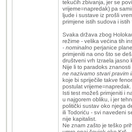
TL:DR; hmmm, mogu li i
spustiti na razinu pojed
tekućih zbivanja, jer se povi
dovelo do toga da sebič
govore "HDZ lopovi" ot
vrijeme=napredak) pa sam
utječu na sustav već ga
korporacija psihopati i
ljude i sustave iz prošli v
korproacije postoje.
primjene istih sudova i ist
Djelovanje bi definirao
1. aktivno - kad se pote
Kad netko opisuje pote
Svaka država zbog Holokaust
samo kroz strogo eknom
ekonomsko glediste" u
režime - velika većina tih in
duhana trudnicama i dr
eksperiment da vidi kako
-
nominalno
perjanice plane
genijalan ekonomski pot
to je kritika cijelog to
primjeniti na ono što se deš
pravim imenom)
sustava i skupa vrijed
društveni vrh Izraela jasno 
2. Pasivno - kada se k
Nije li to paradoks znanosti
komentira izvorište
ne nazivamo stvari pravim
koje bi spriječile takve fen
Prije bi rekao da refe
postulat vrijeme=napredak
sve više zazirem od citi
Isti test možeš primjeniti i 
poglupljeno reći da je 
u najgorem obliku, i jer te
zašto imamo "fašizam" 
politički sustav oko njega d
nego teza Fukuyame o
ili Todoriću - svi navedeni s
Mislim da je komplicira
nije kapitalist.
banalnost i ne-sustavn
Ne znam zašto je teško prih
neodvojivi od sustava, 
umro onaj čovjek oko Krš - 