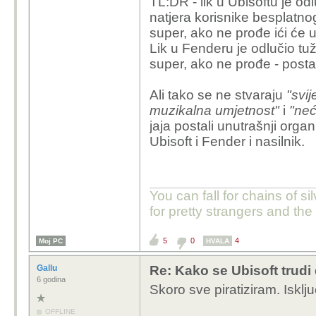
TL:DR - lik u Ubisoftu je od
natjera korisnike besplatn
super, ako ne prođe ići će 
Lik u Fenderu je odlučio tuž
super, ako ne prođe - postat
Ali tako se ne stvaraju
"svi
muzikalna umjetnost"
i
"neć
jaja postali unutrašnji orga
Ubisoft i Fender i nasilnik.
You can fall for chains of si
for pretty strangers and th
5
0
4
Moj PC
HVALA
Gallu
Re: Kako se Ubisoft trudi
6 godina
Skoro sve piratiziram. Isklju
OFFLINE