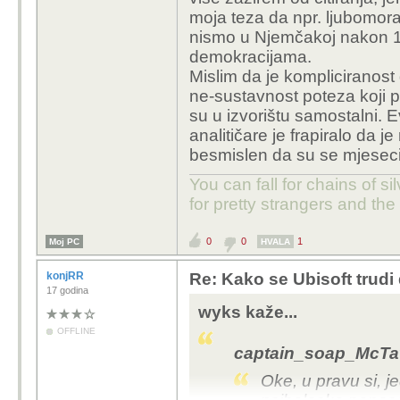
moja teza da npr. ljubomora
nismo u Njemčakoj nakon 1.
demokracijama.
Mislim da je kompliciranost 
ne-sustavnost poteza koji p
su u izvorištu samostalni. 
analitičare je frapiralo da je
besmislen da su se mjeseci
You can fall for chains of si
for pretty strangers and th
0
0
1
Moj PC
HVALA
konjRR
Re: Kako se Ubisoft trudi
17 godina
wyks kaže...
OFFLINE
captain_soap_McTaw
Oke, u pravu si, je