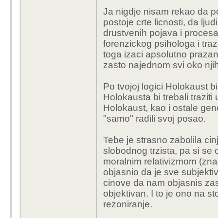
moguće da se povežu i d
Ja nigdje nisam rekao da p
ovisnosti jedan o dru
postoje crte licnosti, da ljud
Evo sva znanost svijet
drustvenih pojava i procesa 
došlo i koje će poslje
forenzickog psihologa i tra
programa.
toga izaci apsolutno prazan
zasto najednom svi oko njih 
Je li Musk izabran neki
ljudi?
Po tvojoj logici Holokaust 
Holokausta bi trebali traziti
Ne shaćam što želiš re
Holokaust, kao i ostale geno
sustav, koji bi trebao u
"samo" radili svoj posao.
filozofa - utjecao - n
razumijem oduzimanje 
Tebe je strasno zabolila ci
Da, općenito stanje dr
slobodnog trzista, pa si se
rade anti-humana djela 
moralnim relativizmom (zna
posljedicama.
objasnio da je sve subjekti
cinove da nam objasnis zasto
I ako imaš neki znanstv
objektivan. I to je ono na st
toga da su CEOi svih to
rezoniranje.
široko (za razliku od p