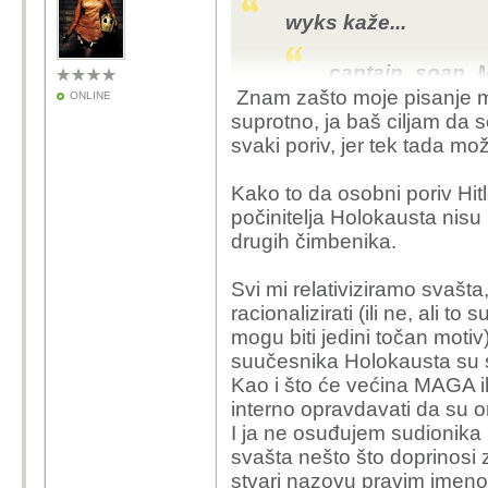
Trump je Muska nazvao
wyks kaže...
trumpa nazvao pedofilom
To nije politički, ni e
captain_soap_M
odnos koji utječe na su
Znam zašto moje pisanje mož
ONLINE
utječe ili kreira nove p
Pa zakonski i jest 
suprotno, ja baš ciljam da s
najosobnija ljudska konf
psihološkom stanju
svaki poriv, jer tek tada m
čak antropološki feno
kroz taj faktor. Z
ali u politici i ek
Kako to da osobni poriv Hitl
Ne znam zašto je probl
počinitelja Holokausta nisu 
djeluju? Josipa Rimac j
Psiholog u svojoj najbo
drugih čimbenika.
igrač sustava, ali ona 
strukture kroz forenzick
je svojim primitivizmom
ne postoji, nikakve str
Svi mi relativiziramo svašt
savršeno zagospodarila
selektiraju pojedince n
racionalizirati (ili ne, ali t
iz sustava što zbog "st
mogu biti jedini točan motiv
je gradonačelnica manj
Ja nigdje nisam rekao 
suučesnika Holokausta su se
o najvećoj investiciji u
ne postoje crte licnosti,
Kao i što će većina MAGA ili 
Neki su sudionici tog ci
analiziranje drustvenih
interno opravdavati da su oni
biti toliko nepošteni p
mogu sto godina igrati 
I ja ne osuđujem sudionika u
bazično i priprosto lju
Trumpu i Musku po DSM-
svašta nešto što doprinosi z
I nije bitno što je ona
radi se samo tome kakv
stvari nazovu pravim imen