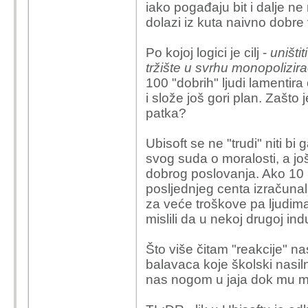
iako pogađaju bit i dalje ne 
dolazi iz kuta naivno dobre
Po kojoj logici je cilj -
uništi
tržište u svrhu monopolizira
100 "dobrih" ljudi lamentira
i slože još gori plan. Zašto j
patka?
Ubisoft se ne "trudi" niti bi
svog suda o moralosti, a još
dobrog poslovanja. Ako 10 mi
posljednjeg centa izračunala
za veće troškove pa ljudima
mislili da u nekoj drugoj ind
Što više čitam "reakcije" n
balavaca koje školski nasil
nas nogom u jaja dok mu m