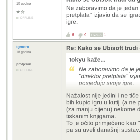
10 godina
Ne zaboravimo da je jedan o
pretplata" izjavio da se igr
OFFLINE
igre.
5
0
1
HVALA
tgmcro
Re: Kako se Ubisoft trudi
18 godina
tokyu kaže...
protjeran
Ne zaboravimo da je je
OFFLINE
"direktor pretplata" izj
posjeduju svoje igre.
Nažalost nije jedini i ne ti
bih kupio igru u kutiji (a ne 
(za manju cijenu) nekome d
tiskanim knjigama.
To je očito primjećeno kao 
pa su uveli današnji sustav