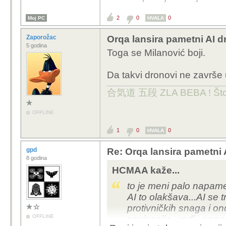
2
0
0
Moj PC
HVALA
Zaporožac
Orqa lansira pametni AI 
5 godina
Toga se Milanović boji.
Da takvi dronovi ne završe 
合気道 五段 ZLA BEBA ! Što te 
OFFLINE
1
0
0
HVALA
gpd
Re: Orqa lansira pametni
8 godina
HCMAA kaže...
to je meni palo napamet 
AI to olakšava...AI se 
protivničkih snaga i o
OFFLINE
navigacije...radi...ono