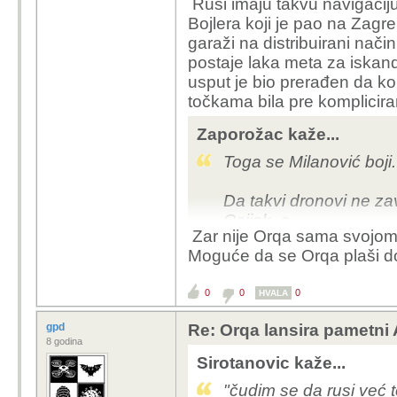
Rusi imaju takvu navigacij
kamere prati teren
Bojlera koji je pao na Zagre
garaži na distribuirani način
s tim ti dronovi i onako 
postaje laka meta za iskande
koriste maksimalnu br
usput je bio prerađen da kor
udaljenost...čudim se d
točkama bila pre komplicira
ili upravljanje dronovi
Zaporožac kaže...
Toga se Milanović boji.
Da takvi dronovi ne za
Osijek, e
Zar nije Orqa sama svojom 
Moguće da se Orqa plaši d
0
0
0
HVALA
gpd
Re: Orqa lansira pametni
8 godina
Sirotanovic kaže...
"čudim se da rusi već t