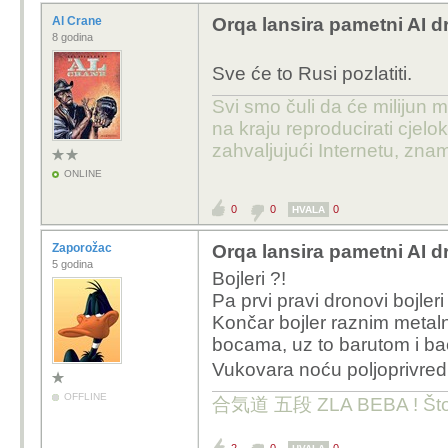
Al Crane
Orqa lansira pametni AI 
8 godina
Sve će to Rusi pozlatiti.
Svi smo čuli da će milijun m
na kraju reproducirati cje
zahvaljujući Internetu, znam
ONLINE
0
0
0
HVALA
Zaporožac
Orqa lansira pametni AI 
5 godina
Bojleri ?!
Pa prvi pravi dronovi bojle
Končar bojler raznim metal
bocama, uz to barutom i bac
Vukovara noću poljoprivre
OFFLINE
合気道 五段 ZLA BEBA ! Što te 