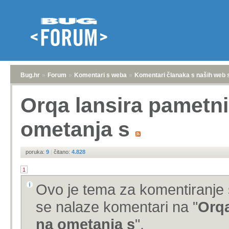
Bug.hr
»
Forum
»
Komentari s weba
»
Komentari članaka s naših web 
Orqa lansira pametni
ometanja s
poruka:
9
|
čitano:
4.828
1
Ovo je tema za komentiranje 
se nalaze komentari na "
Orqa
na ometanja s
".