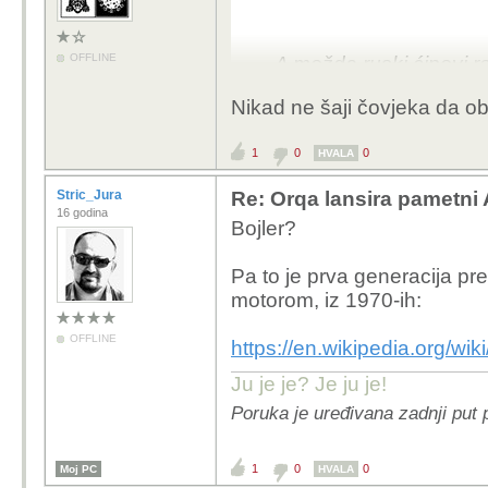
OFFLINE
A možda ruski ćipovi re
nw mogu ili su tada pre
Nikad ne šaji čovjeka da ob
Nisam stručnjak samo 90
od UI-AI, 5-6G tehnolog
1
0
0
HVALA
Oproste na surovosti reč
Stric_Jura
Re: Orqa lansira pametni
16 godina
Bojler?
Pa to je prva generacija 
motorom, iz 1970-ih:
OFFLINE
https://en.wikipedia.org/wi
Ju je je? Je ju je!
Poruka je uređivana zadnji put 
1
0
0
Moj PC
HVALA