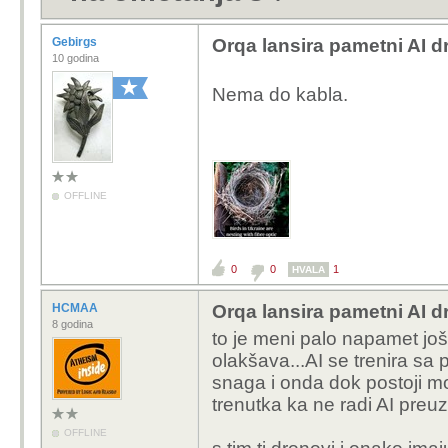
Gebirgs
Orqa lansira pametni AI 
10 godina
Nema do kabla.
OFFLINE
0
0
1
HVALA
HCMAA
Orqa lansira pametni AI 
8 godina
to je meni palo napamet još o
olakšava...AI se trenira sa 
snaga i onda dok postoji m
trenutka ka ne radi AI preu
OFFLINE