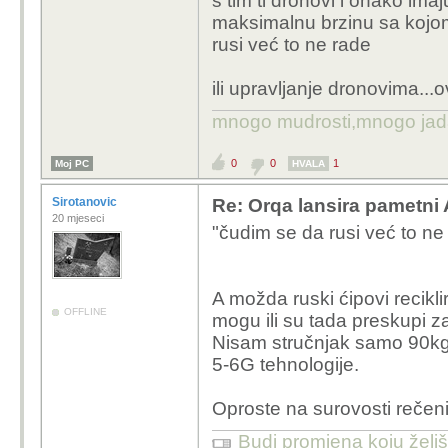
s tim ti dronovi i onako imaju
maksimalnu brzinu sa kojom
rusi već to ne rade
ili upravljanje dronovima..
mnogo mudrosti,mnogo jada..
0
0
1
Moj PC
HVALA
Sirotanovic
Re: Orqa lansira pametni
20 mjeseci
"čudim se da rusi već to ne
A možda ruski ćipovi recikl
OFFLINE
mogu ili su tada preskupi za
Nisam stručnjak samo 90kg m
5-6G tehnologije.
Oproste na surovosti rečenica
Budi promjena koju želiš 