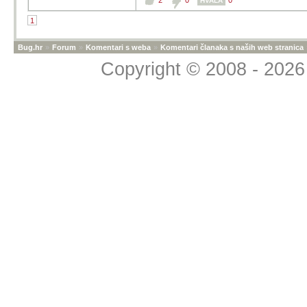
2
0
0
HVALA
1
Bug.hr
»
Forum
»
Komentari s weba
»
Komentari članaka s naših web stranica
Copyright © 2008 - 2026 