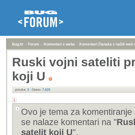
Bug.hr
»
Forum
»
Komentari s weba
»
Komentari članaka s naših web 
Ruski vojni sateliti p
koji U
poruka:
3
|
čitano:
7.625
1
Ovo je tema za komentiranje 
se nalaze komentari na "
Rusk
satelit koji U
".