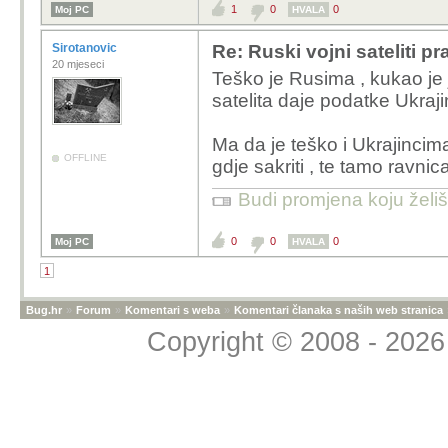
1
0
0
Moj PC
HVALA
Sirotanovic
Re: Ruski vojni sateliti pr
20 mjeseci
Teško je Rusima , kukao je 
satelita daje podatke Ukraj
Ma da je teško i Ukrajincim
OFFLINE
gdje sakriti , te tamo ravnic
Budi promjena koju želiš 
0
0
0
Moj PC
HVALA
1
Bug.hr
»
Forum
»
Komentari s weba
»
Komentari članaka s naših web stranica
Copyright © 2008 - 2026 