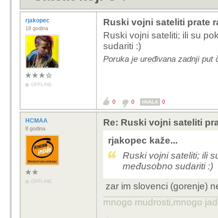
rjakopec
Ruski vojni sateliti prate r
18 godina
Ruski vojni sateliti; ili su 
sudariti :)
Poruka je uređivana zadnji put 
OFFLINE
0
0
0
HVALA
HCMAA
Re: Ruski vojni sateliti pr
8 godina
rjakopec kaže...
Ruski vojni sateliti; ili 
međusobno sudariti :)
OFFLINE
zar im slovenci (gorenje) n
mnogo mudrosti,mnogo jada..