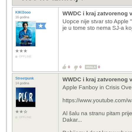
KIKI3ooo
WWDC i kraj zatvorenog vr
16 godina
Uopce nije stvar sto Apple "
je u tome sto nema SJ-a koji
OFFLINE
0
0
0
HVALA
Streetpunk
WWDC i kraj zatvorenog vr
14 godina
Apple Fanboy in Crisis Ove
https://www.youtube.com
Al šalu na stranu pitam pri
OFFLINE
Dakar...