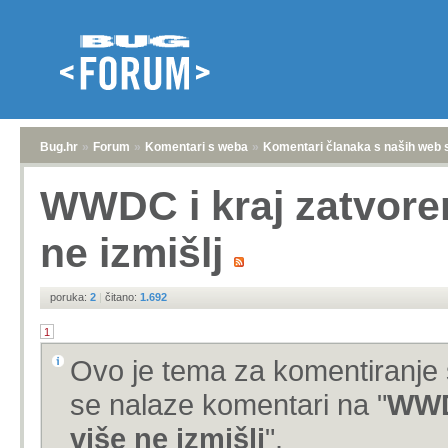
Bug.hr
»
Forum
»
Komentari s weba
»
Komentari članaka s naših web 
WWDC i kraj zatvoren
ne izmišlj
poruka:
2
|
čitano:
1.692
1
Ovo je tema za komentiranje 
se nalaze komentari na "
WWDC
više ne izmišlj
".