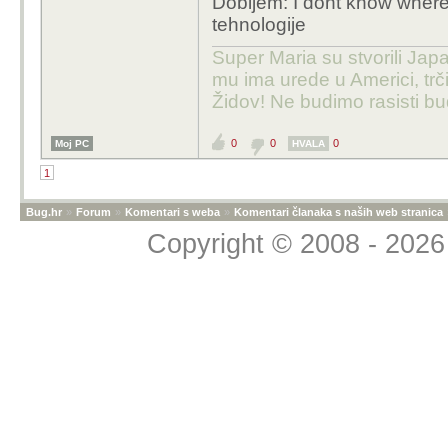
Dobijem: I dont know where
tehnologije
Super Maria su stvorili Japa
mu ima urede u Americi, trči
Židov! Ne budimo rasisti b
0
0
0
Moj PC
HVALA
1
Bug.hr
»
Forum
»
Komentari s weba
»
Komentari članaka s naših web stranica
Copyright © 2008 - 2026 