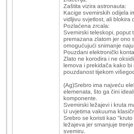
Zaštita vizira astronauta:
Kacige svemirskih odijela i
vidljivu svjetlost, ali blokir
Pozlaćena zrcala:
Svemirski teleskopi, poput
premazana zlatom jer ono sa
omogućujući snimanje najuda
Pouzdani elektronički kontak
Zlato ne korodira i ne oksid
lemova i prekidača kako bi 
pouzdanost tijekom višegodi
(Ag)Srebro ima najveću elekt
elemenata, što ga čini idea
komponente.
Svemirski ležajevi i kruta m
U uvjetima vakuuma klasična
Srebro se koristi kao "kru
ležajeva jer smanjuje trenj
svemiru.