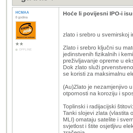
HCMAA
Hoće li povijesni IPO-i isuš
8 godina
zlato i srebro u svemirskoj in
Zlato i srebro ključni su mat
OFFLINE
jedinstvenih fizikalnih i ke
preživljavanje opreme u ek
Dok zlato služi prvenstveno 
se koristi za maksimalnu el
(Au)Zlato je nezamjenjivo 
otpornosti na koroziju i spo
Toplinski i radijacijski štitovi
Tanki slojevi zlata (vlastita
MLI) omataju satelite i svemi
svjetlost i štite osjetljivu 
zračenja.