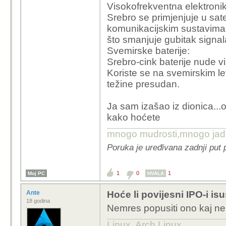
Visokofrekventna elektroni
Srebro se primjenjuje u sat
komunikacijskim sustavima j
što smanjuje gubitak signal
Svemirske baterije:
Srebro-cink baterije nude 
Koriste se na svemirskim le
težine presudan.
Ja sam izašao iz dionica...o
kako hoćete
mnogo mudrosti,mnogo jada..
Poruka je uređivana zadnji put
1
0
1
Moj PC
HVALA
Ante
Hoće li povijesni IPO-i isuš
18 godina
Nemres popusiti ono kaj 
Linux, Arch Linux.