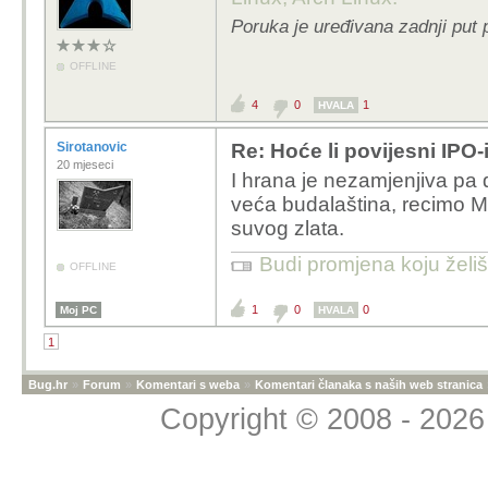
Poruka je uređivana zadnji put 
OFFLINE
4
0
1
HVALA
Sirotanovic
Re: Hoće li povijesni IPO-i 
20 mjeseci
I hrana je nezamjenjiva pa d
veća budalaština, recimo Me
suvog zlata.
Budi promjena koju želiš 
OFFLINE
1
0
0
Moj PC
HVALA
1
Bug.hr
»
Forum
»
Komentari s weba
»
Komentari članaka s naših web stranica
Copyright © 2008 - 2026 