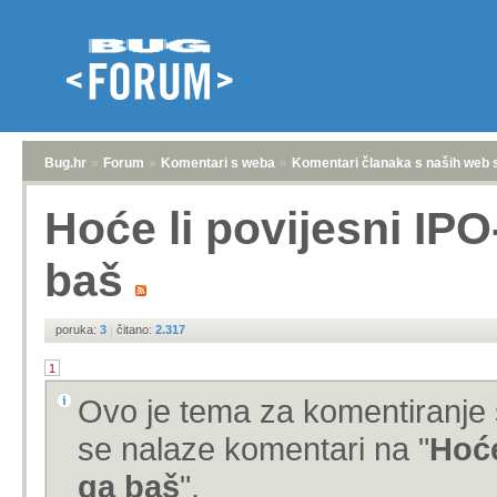
Bug.hr
»
Forum
»
Komentari s weba
»
Komentari članaka s naših web 
Hoće li povijesni IPO-i
baš
poruka:
3
|
čitano:
2.317
1
Ovo je tema za komentiranje 
se nalaze komentari na "
Hoće
ga baš
".