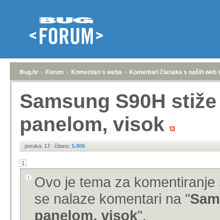
Bug.hr
»
Forum
»
Komentari s weba
»
Komentari članaka s naših web 
Samsung S90H stiže
panelom, visok
poruka:
17
|
čitano:
5.806
1
Ovo je tema za komentiranje 
se nalaze komentari na "
Sam
panelom, visok
".