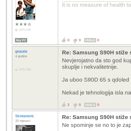
It is no measure of health t
OFFLINE
0
0
0
Moj PC
HVALA
gnautix
Re: Samsung S90H stiže 
4 godine
Nevjerojatno da sto god ku
skuplje i nekvalitetnije.
OFFLINE
Ja uboo S90D 65 s qdoled p
Nekad je tehnologija isla na
2
0
0
HVALA
Sirotanovic
Re: Samsung S90H stiže 
20 mjeseci
Ne spominje se no to je za