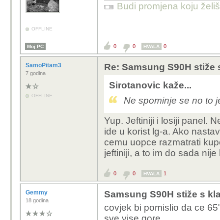
Budi promjena koju želiš 
OFFLINE
0
0
0
Moj PC
HVALA
SamoPitam3
Re: Samsung S90H stiže 
7 godina
Sirotanovic kaže...
OFFLINE
Ne spominje se no to 
Yup. Jeftiniji i losiji pane
ide u korist lg-a. Ako nast
cemu uopce razmatrati kupo
jeftiniji, a to im do sada nije
0
0
1
HVALA
Gemmy
Samsung S90H stiže s kl
18 godina
covjek bi pomislio da ce 65"
sve vise gore