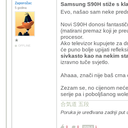
Zaporožac
Samsung S90H stiže s kl
5 godina
Evo, našao sam neke pred
Novi S90H donosi fantastičn
(matirani premaz koji je pr
procesor.
Ako televizor kupujete za d
OFFLINE
će puno bolje upijati refleks
sivkasto kao na nekim s
izravno tuče svjetlo.
Ahaaa, znači nije baš crna 
Zezam se, no cijenom neće
serije pa i poboljšanog wole
合気道 五段
Poruka je uređivana zadnji put 
0
0
1
HVALA