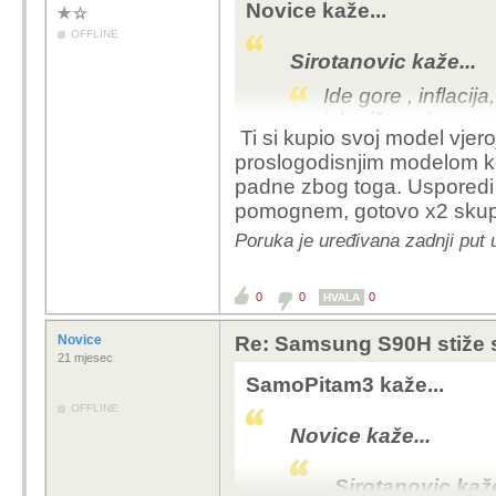
Novice kaže...
OFFLINE
Sirotanovic kaže...
Ide gore , inflacija
iskorištavaju tre
Ti si kupio svoj model vjero
akciji kupio LG 55
proslogodisnjim modelom ko
12 000kn.! Zatim j
padne zbog toga. Usporedi ga
izlaska C2.
pomognem, gotovo x2 skupl
Te smo narednih 
Poruka je uređivana zadnji put
u zapravo pada, 
Mene je 55CX3 koštao 
0
0
0
HVALA
Tako da, koliko ja vidi
slučaju
Novice
Re: Samsung S90H stiže 
21 mjesec
SamoPitam3 kaže...
OFFLINE
Novice kaže...
Sirotanovic kaže