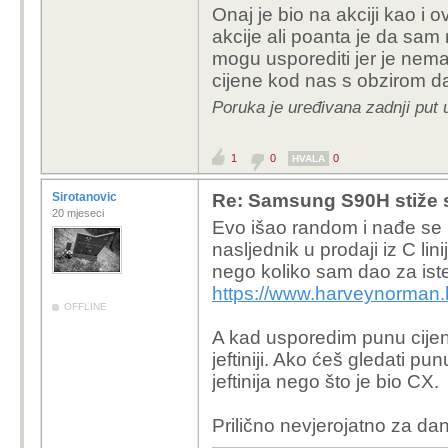
Onaj je bio na akciji kao i
Ide gore , infl
akcije ali poanta je da sam 
iskorištavaju
mogu usporediti jer je nem
sam na akciji
cijene kod nas s obzirom da 
prava cijena j
Poruka je uređivana zadnji put 
skočila na 12
Te smo nared
OLED-u zapr
1
0
0
HVALA
Mene je 55CX3 ko
Sirotanovic
Re: Samsung S90H stiže 
20 mjeseci
toga. Tako da, koli
Evo išao random i nađe se L
konkretnom sluča
nasljednik u prodaji iz C lin
nego koliko sam dao za ist
Ti si kupio svoj model 
https://www.harveynorman.
sa proslogodisnjim mod
OFFLINE
cijena mu padne zbog t
A kad usporedim punu cije
Ili da ti pomognem, go
jeftiniji. Ako ćeš gledati p
jeftinija nego što je bio CX.
Prilično nevjerojatno za da