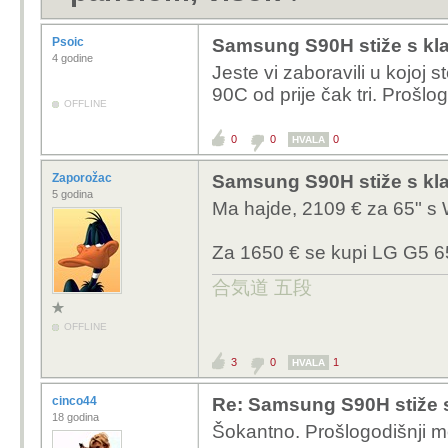
Psoic
Samsung S90H stiže s kl
4 godine
Jeste vi zaboravili u kojoj 
90C od prije čak tri. Prošlo
OFFLINE
0
0
0
HVALA
Zaporožac
Samsung S90H stiže s kl
5 godina
Ma hajde, 2109 € za 65" s
Za 1650 € se kupi LG G5 6
合気道 五段
OFFLINE
3
0
1
HVALA
cinco44
Re: Samsung S90H stiže 
18 godina
Šokantno. Prošlogodišnji mo