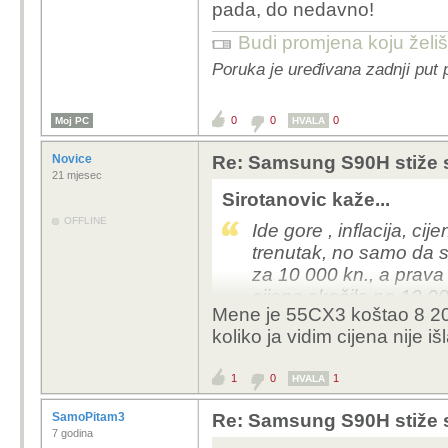
pada, do nedavno!
Budi promjena koju želiš 
Poruka je uređivana zadnji put 
0
0
0
Moj PC
HVALA
Novice
Re: Samsung S90H stiže 
21 mjesec
Sirotanovic kaže...
OFFLINE
Ide gore , inflacija, cij
trenutak, no samo da 
za 10 000 kn., a prava 
cijena skočila na 12 0
Mene je 55CX3 koštao 8 20
Te smo narednih godin
koliko ja vidim cijena nije 
zapravo pada, do ned
1
0
1
HVALA
SamoPitam3
Re: Samsung S90H stiže 
7 godina