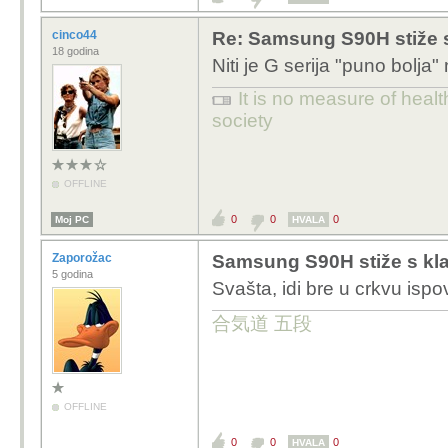
cinco44
Re: Samsung S90H stiže 
18 godina
Niti je G serija "puno bolja" ni
It is no measure of healt
society
OFFLINE
0
0
0
Moj PC
HVALA
Zaporožac
Samsung S90H stiže s kl
5 godina
Svašta, idi bre u crkvu ispo
合気道 五段
OFFLINE
0
0
0
HVALA