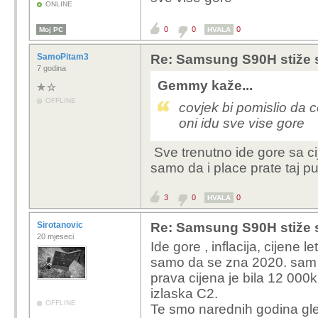
ONLINE
0
0
0
Moj PC
HVALA
SamoPitam3
Re: Samsung S90H stiže 
7 godina
Gemmy kaže...
OFFLINE
covjek bi pomislio da c
oni idu sve vise gore
Sve trenutno ide gore sa c
samo da i place prate taj put
3
0
0
HVALA
Sirotanovic
Re: Samsung S90H stiže 
20 mjeseci
Ide gore , inflacija, cijene l
samo da se zna 2020. sam n
prava cijena je bila 12 000k
izlaska C2.
OFFLINE
Te smo narednih godina gl