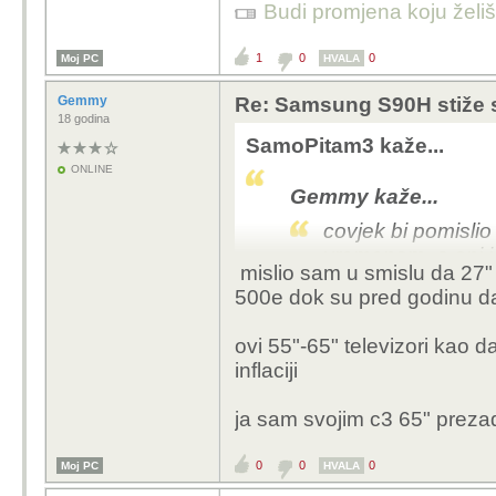
Budi promjena koju želiš 
1
0
0
Moj PC
HVALA
Gemmy
Re: Samsung S90H stiže 
18 godina
SamoPitam3 kaže...
ONLINE
Gemmy kaže...
covjek bi pomislio 
vremenom, a oni i
mislio sam u smislu da 27" 
500e dok su pred godinu da
Sve trenutno ide gore 
Jos samo da i place prat
ovi 55"-65" televizori kao 
inflaciji
ja sam svojim c3 65" prezad
0
0
0
Moj PC
HVALA