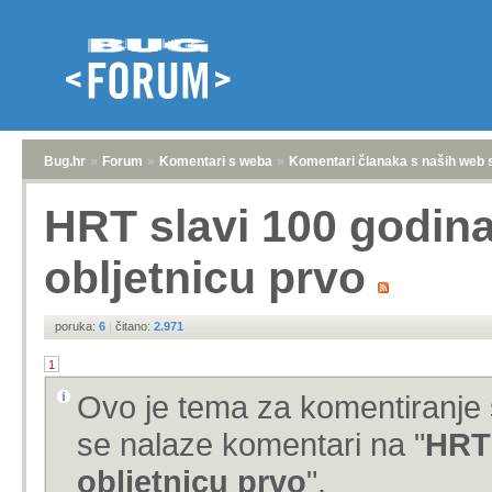
Bug.hr
»
Forum
»
Komentari s weba
»
Komentari članaka s naših web 
HRT slavi 100 godina
obljetnicu prvo
poruka:
6
|
čitano:
2.971
1
Ovo je tema za komentiranje 
se nalaze komentari na "
HRT 
obljetnicu prvo
".