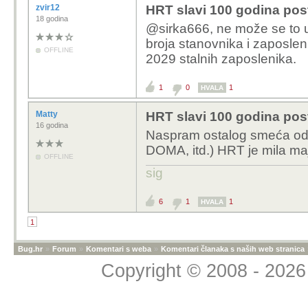
zvir12
HRT slavi 100 godina post
18 godina
@sirka666, ne može se to
broja stanovnika i zaposleni
OFFLINE
2029 stalnih zaposlenika.
1
0
1
HVALA
Matty
HRT slavi 100 godina post
16 godina
Naspram ostalog smeća od
DOMA, itd.) HRT je mila maj
OFFLINE
sig
6
1
1
HVALA
1
Bug.hr
»
Forum
»
Komentari s weba
»
Komentari članaka s naših web stranica
Copyright © 2008 - 2026 