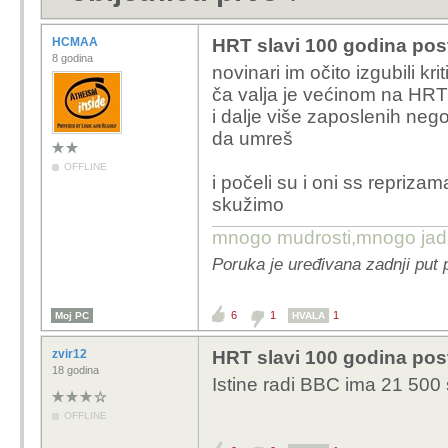
HCMAA
HRT slavi 100 godina post
8 godina
novinari im očito izgubili kr
ča valja je većinom na HRT
i dalje više zaposlenih nego
da umreš
OFFLINE
i počeli su i oni ss repriza
skužimo
mnogo mudrosti,mnogo jada..
Poruka je uređivana zadnji put
6
1
1
Moj PC
HVALA
zvir12
HRT slavi 100 godina post
18 godina
Istine radi BBC ima 21 500
OFFLINE