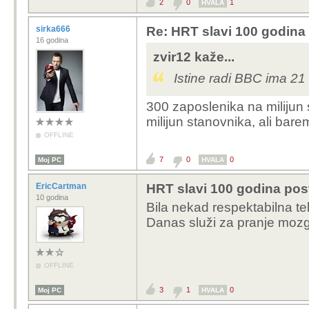
2
0
1
HVALA
sirka666
Re: HRT slavi 100 godina 
16 godina
zvir12 kaže...
Istine radi BBC ima 21
300 zaposlenika na milijun
milijun stanovnika, ali bare
OFFLINE
7
0
0
Moj PC
HVALA
EricCartman
HRT slavi 100 godina post
10 godina
Bila nekad respektabilna tel
Danas služi za pranje mozg
OFFLINE
3
1
0
Moj PC
HVALA