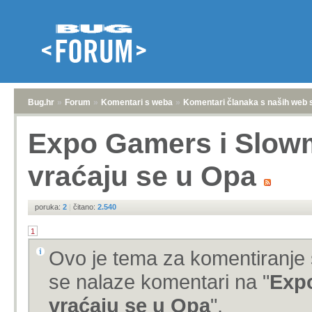
Bug.hr
»
Forum
»
Komentari s weba
»
Komentari članaka s naših web 
Expo Gamers i Slowm
vraćaju se u Opa
poruka:
2
|
čitano:
2.540
1
Ovo je tema za komentiranje 
se nalaze komentari na "
Expo
vraćaju se u Opa
".