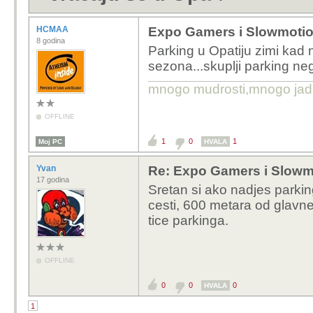
HCMAA
Expo Gamers i Slowmotion
8 godina
Parking u Opatiju zimi kad n
sezona...skuplji parking ne
mnogo mudrosti,mnogo jada..
OFFLINE
1
0
1
Moj PC
HVALA
Yvan
Re: Expo Gamers i Slowmo
17 godina
Sretan si ako nadjes parkin
cesti, 600 metara od glavne 
tice parkinga.
OFFLINE
0
0
0
HVALA
1