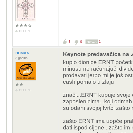
OFFLINE
3
0
1
HVALA
HCMAA
Keynote predavačica na .
8 godina
kupio dionice ERNT početk
minusu ne računajuči divid
prodavati jerbo mi je još os
cash pomalo u zlaju
OFFLINE
znači...ERNT kupuje svoje 
zaposlenicima...koji odmah n
su odani svojoj tvrtci zašto
zašto ERNT ima uopće praks
dati ispod cijene...zašto i