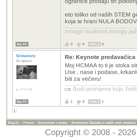
ograniče prodaju tih poklon
eto toliko od naših STEM geni
koja te hrani NULA BODO
mnogo mudrosti,mnogo jada..
0
0
0
Moj PC
HVALA
Sirotanovic
Re: Keynote predavačica 
20 mjeseci
Moj HCMAA to ti je stoka sit
Use , nase i podase, krkanl
biti za večeru!
Budi promjena koju želiš 
OFFLINE
1
0
1
Moj PC
HVALA
1
Bug.hr
»
Forum
»
Komentari s weba
»
Komentari članaka s naših web stranica
Copyright © 2008 - 2026 