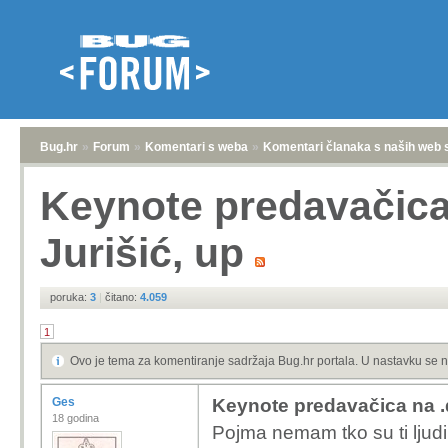
Bug.hr
»
Forum
»
Komentari s weba
»
Komentari članaka s naših web 
Keynote predavačica
Jurišić, up
poruka:
3
|
čitano:
4.059
1
Ovo je tema za komentiranje sadržaja Bug.hr portala. U nastavku se n
Ges
Keynote predavačica na .
18 godina
Pojma nemam tko su ti ljudi