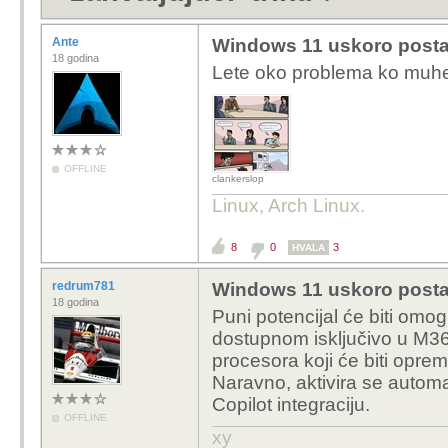
Ante
Windows 11 uskoro postaje
18 godina
Lete oko problema ko muh
OFFLINE
clankerslop
Linux, Arch Linux.
8
0
3
HVALA
redrum781
Windows 11 uskoro postaje
18 godina
Puni potencijal će biti omo
dostupnom isključivo u M365
procesora koji će biti oprem
Naravno, aktivira se automa
Copilot integraciju.
OFFLINE
xy