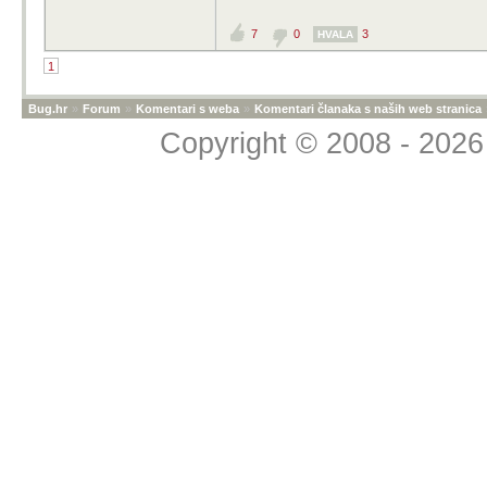
7
0
3
HVALA
1
Bug.hr
»
Forum
»
Komentari s weba
»
Komentari članaka s naših web stranica
Copyright © 2008 - 2026 