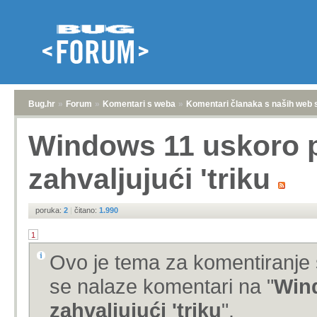
Bug.hr
»
Forum
»
Komentari s weba
»
Komentari članaka s naših web 
Windows 11 uskoro p
zahvaljujući 'triku
poruka:
2
|
čitano:
1.990
1
Ovo je tema za komentiranje 
se nalaze komentari na "
Wind
zahvaljujući 'triku
".