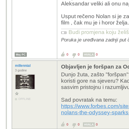
Aleksandar veliki ali onu naj
Usput rečeno Nolan si je z
film , čak mu je i horor želja.
Budi promjena koju želiš 
Poruka je uređivana zadnji put 
0
0
0
Moj PC
HVALA
millennial
Objavljen je foršpan za O
3 godine
Dunjo žuta, zašto "foršpan
koristi gore na sjeveru? Ka
sasvim pristojnu i razumljiv
Sad povratak na temu:
OFFLINE
https://www.forbes.com/site
nolans-the-odyssey-sparks
0
0
0
HVALA