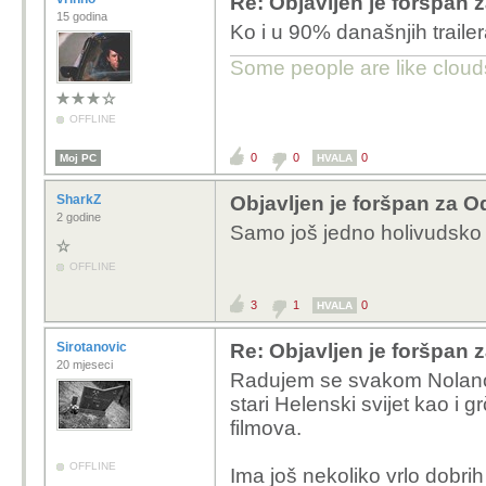
Re: Objavljen je foršpan 
15 godina
Ko i u 90% današnjih trailer
Some people are like clouds
OFFLINE
0
0
0
Moj PC
HVALA
SharkZ
Objavljen je foršpan za O
2 godine
Samo još jedno holivudsko s
OFFLINE
3
1
0
HVALA
Sirotanovic
Re: Objavljen je foršpan 
20 mjeseci
Radujem se svakom Nolanov
stari Helenski svijet kao i g
filmova.
OFFLINE
Ima još nekoliko vrlo dobri