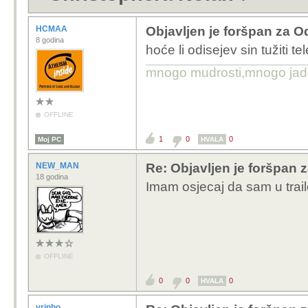
HCMAA
Objavljen je foršpan za O
8 godina
hoće li odisejev sin tužiti 
mnogo mudrosti,mnogo jada..
OFFLINE
1
0
0
Moj PC
HVALA
NEW_MAN
Re: Objavljen je foršpan 
18 godina
Imam osjecaj da sam u trailer
OFFLINE
0
0
0
HVALA
vrinho