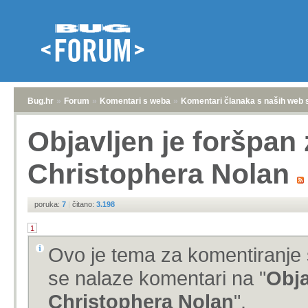
Bug.hr
»
Forum
»
Komentari s weba
»
Komentari članaka s naših web 
Objavljen je foršpan
Christophera Nolan
poruka:
7
|
čitano:
3.198
1
Ovo je tema za komentiranje 
se nalaze komentari na "
Obja
Christophera Nolan
".