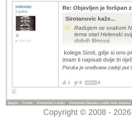
millennial
Re: Objavljen je foršpan 
3 godine
Sirotanovic kaže...
Radujem se svakom Nol
tema stari Helenski svij
dobrih filmova.
OFFLINE
kolega Siroti, gdje si ono pr
Ima još nekoliko vrlo d
imam ti napisati dvije tri rij
Aleksandar veliki ali on
Poruka je uređivana zadnji put č
Usput rečeno Nolan si
napravi po film , čak mu
1
0
0
HVALA
1
Bug.hr
»
Forum
»
Komentari s weba
»
Komentari članaka s naših web stranica
Copyright © 2008 - 2026 