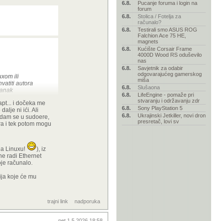
6.8.
Pucanje foruma i login na
forum
6.8.
Stolica / Fotelja za
računalo?
6.8.
Testirali smo ASUS ROG
Falchion Ace 75 HE,
magnets
6.8.
Kućište Corsair Frame
4000D Wood RS oduševilo
nas
6.8.
Savjetnik za odabir
odgovarajućeg gamerskog
uxom ili
miša
vatiti autora
6.8.
Slušaona
lanak
6.8.
LifeEngine - pomaže pri
stvaranju i održavanju zdr
apt... i dočeka me
6.8.
Sony PlayStation 5
lje ni ići. Ali
6.8.
Ukrajinski Jetkiller, novi dron
odam se u sudoere,
presretač, lovi sv
ora i tek potom mogu
 na Linuxu!
), iz
ne radi Ethernet
je računalo.
ija koje će mu
trajni link
nadporuka
pet 1.5.2026 18:58