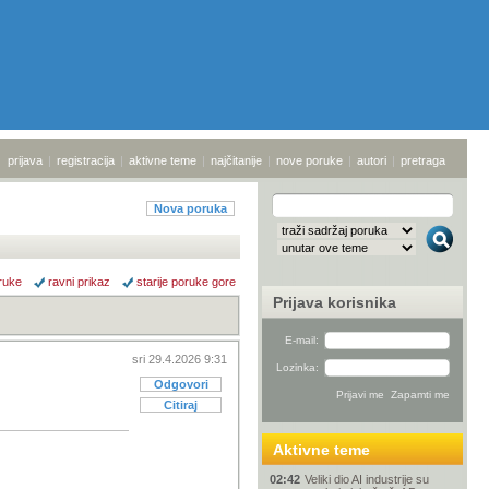
prijava
|
registracija
|
aktivne teme
|
najčitanije
|
nove poruke
|
autori
|
pretraga
Nova poruka
ruke
ravni prikaz
starije poruke gore
Prijava korisnika
E-mail:
sri 29.4.2026 9:31
Lozinka:
Odgovori
Citiraj
Aktivne teme
02:42
Veliki dio AI industrije su