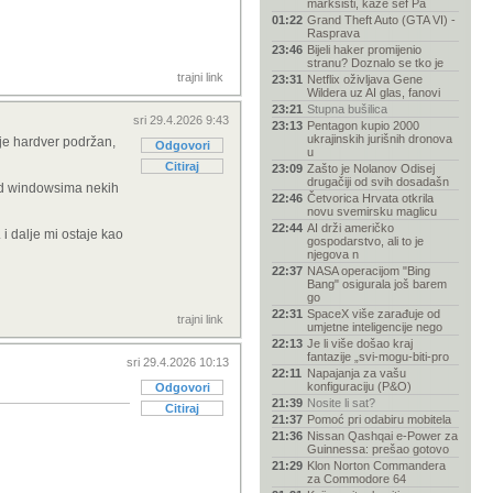
marksisti, kaže šef Pa
01:22
Grand Theft Auto (GTA VI) -
Rasprava
23:46
Bijeli haker promijenio
stranu? Doznalo se tko je
trajni link
23:31
Netflix oživljava Gene
Wildera uz AI glas, fanovi
23:21
Stupna bušilica
sri 29.4.2026 9:43
23:13
Pentagon kupio 2000
ukrajinskih jurišnih dronova
 je hardver podržan,
Odgovori
u
Citiraj
23:09
Zašto je Nolanov Odisej
drugačiji od svih dosadašn
Pod windowsima nekih
22:46
Četvorica Hrvata otkrila
novu svemirsku maglicu
22:44
AI drži američko
 i dalje mi ostaje kao
gospodarstvo, ali to je
njegova n
22:37
NASA operacijom "Bing
Bang" osigurala još barem
go
22:31
SpaceX više zarađuje od
trajni link
umjetne inteligencije nego
22:13
Je li više došao kraj
fantazije „svi-mogu-biti-pro
sri 29.4.2026 10:13
22:11
Napajanja za vašu
konfiguraciju (P&O)
Odgovori
21:39
Nosite li sat?
Citiraj
21:37
Pomoć pri odabiru mobitela
21:36
Nissan Qashqai e-Power za
Guinnessa: prešao gotovo
21:29
Klon Norton Commandera
za Commodore 64