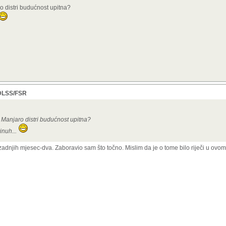
o distri budućnost upitna?
, DLSS/FSR
e Manjaro distri budućnost upitna?
inuh...
 zadnjih mjesec-dva. Zaboravio sam što točno. Mislim da je o tome bilo riječi u ovom