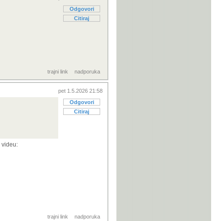
Odgovori
Citiraj
trajni link
nadporuka
pet 1.5.2026 21:58
Odgovori
Citiraj
 videu:
trajni link
nadporuka