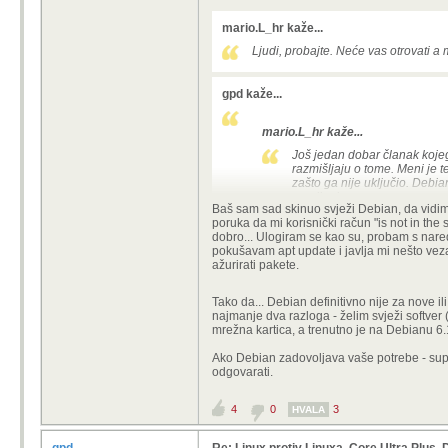
mario.L_hr kaže...
Ljudi, probajte. Neće vas otrovati a 
gpd kaže...
mario.L_hr kaže...
Još jedan dobar članak koje
razmišljaju o tome. Meni je t
zašto ga nije uključio. Debia
namijenjen.
Baš sam sad skinuo svježi Debian, da vidim 
Ljudi, probajte. Neće vas otr
poruka da mi korisnički račun "is not in the 
dobro... Ulogiram se kao su, probam s nare
Jednom kad si na Debianu, ne tražiš 
pokušavam apt update i javlja mi nešto veza
ažurirati pakete.
Tako da... Debian definitivno nije za nove i
najmanje dva razloga - želim svježi softver 
mrežna kartica, a trenutno je na Debianu 6
Ako Debian zadovoljava vaše potrebe - super.
odgovarati.
4
0
3
HVALA