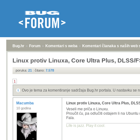
Bug.hr
»
Forum
»
Komentari s weba
»
Komentari članaka s naših web 
Linux protiv Linuxa, Core Ultra Plus, DLSS/F
poruka:
21
|
čitano:
7.578
1
Ovo je tema za komentiranje sadržaja Bug.hr portala. U nastavku se n
Macumba
Linux protiv Linuxa, Core Ultra Plus, DLS
10 godina
Veseli me priča o Linuxu.
Proučit ću, pa odlučiti ostajem li na Ubuntu 
Fala.
Life is jazz. Play it cool.