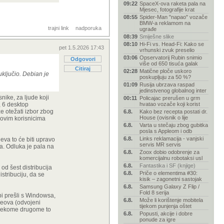
09:22
SpaceX-ova raketa pala na
Mjesec, fotografije krat
08:55
Spider-Man "napao" vozače
BMW-a reklamom na
trajni link
nadporuka
ugrađe
08:39
Smiješne slike
08:10
Hi-Fi vs. Head-Fi: Kako se
pet 1.5.2026 17:43
vrhunski zvuk preselio
03:06
Opservatorij Rubin snimio
Odgovori
više od 650 tisuća galak
Citiraj
02:28
Matične ploče uskoro
uključio. Debian je
poskupljuju za 50 %?
01:09
Rusija ubrzava raspad
jedinstvenog globalnog inter
snike, za ljude koji
00:11
Policajac prerušen u grm
, 6 desktop
hvatao vozače koji korist
e otežati izbor zbog
6.8.
Kako bez recepta postati dr.
House (ovisnik o lije
 novim korisnicima
6.8.
Varta u stečaju zbog gubitka
posla s Appleom i odb
6.8.
Links reklamacija - vanjski
jeva to će biti upravo
servis MR servis
a. Odluka je pala na
6.8.
Zoox dobio odobrenje za
komercijalnu robotaksi usl
6.8.
Fantastika i SF (knjige)
 od šest distribucija
6.8.
Priče o elementima #30:
istribuciju, da se
kisik – zagonetni sastojak
6.8.
Samsung Galaxy Z Flip /
Fold 8 serija
bi prešli s Windowsa,
6.8.
Može li korištenje mobitela
ceova (odvojeni
tijekom punjenja oštet
? Nekome drugome to
6.8.
Popusti, akcije i dobre
ponude za igre