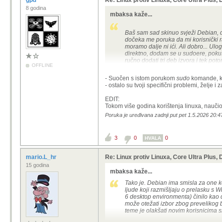
gpd
Re: Linux protiv Linuxa, Core Ultra Plus
8 godina
mbaksa kaže...
Baš sam sad skinuo svježi Debian, da
dočeka me poruka da mi korisnički ra
moramo dalje ni ići. Ali dobro... U
direktno, dodam se u sudoere, pokuš
ručno dodati tri deb izvora i tek pot
OFFLINE
Tako da... Debian definitivno nije z
- Suočen s istom porukom
sudo
komande, k
- ostalo su tvoji specifični problemi, želje i 
), iz najmanje dva razloga - želi
radi Ethernet mrežna kartica, a tre
EDIT:
moje računalo.
Tokom više godina korištenja linuxa, nauč
Ako Debian zadovoljava vaše potrebe 
Poruka je uređivana zadnji put pet 1.5.2026 20:4
mu odgovarati.
3
0
0
HVALA
mario.L_hr
Re: Linux protiv Linuxa, Core Ultra Plus
15 godina
mbaksa kaže...
Tako je. Debian ima smisla za one koj
ljude koji razmišljaju o prelasku s W
6 desktop environmenta) činilo kao d
može otežati izbor zbog prevelikog b
teme je olakšati novim korisnicima 