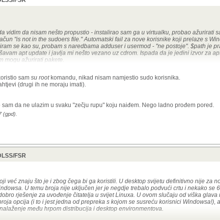
, DLSS/FSR
 vidim da nisam nešto propustio - instalirao sam ga u virtualku, probao ažurirati sa 
čun "is not in the sudoers file." Automatski fail za nove korisnike koji prelaze s W
logiram se kao su, probam s naredbama adduser i usermod - "ne postoje". $path je pr
avam apt update i javlja mi nešto vezano uz cdrom. Ispada da je jedini izvor za a
om mogu ažurirati pakete.
a nove ili potencijalne korisnike Linuxa. Nije ni za mene (iako imam već šest mjesec
oristio sam
su root
komandu, nikad nisam namjestio sudo korisnika.
zahtjevi (drugi ih ne moraju imati).
m svježi softver (Plasma 6.3.6? Ne fala!) te mi treba kernel barem 6.15, jer mi na sta
nutno je na Debianu 6.12.85. Debian bez DE-a možda stavim na server, ali kao desk
io sam da ne ulazim u svaku "zečju rupu" koju naiđem. Nego ladno prođem pored.
- super. U tome i jest ljepota Linuxa - za gotovo svakog će se naći jedna ili više di
7 (gpd).
, DLSS/FSR
i već znaju što je i zbog čega bi ga koristili. U desktop svijetu definitivno nije za n
indowsa. U temu broja nije uključen jer je negdje trebalo podvući crtu i nekako se 6+
obro rješenje za uvođenje čitatelja u svijet Linuxa. U ovom slučaju od viška glava 
roja opcija (i to i jest jedna od prepreka s kojom se susreću korisnici Windowsa!), a
snalaženje među hrpom distribucija i desktop environmentova.