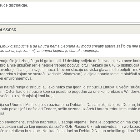
uge distribucije.
, DLSS/FSR
e Linux distribucije a da unutra nema Debiana ali mogu shvatiti autora zašto ga nije 
kao takva, nije zanimljiva onima kojima je članak namijenjen.
aju što je i zbog čega bi ga koristili. U desktop svijetu definitivno nije za nove kori
oja nije uključen jer je negdje trebalo podvući crtu i nekako se 6+6 (6 distribucija
uvođenje čitatelja u svijet Linuxa. U ovom slučaju od viška glava može boljeti - mož
d prepreka s kojom se susreću korisnici Windowsa!), a cijela poanta teme je olakšati
top environmentova.
no najraširenija distribucija, i ako netko zna ijedni distribuciju Linuxa, u većini sluča
in OS-a, kao distribucije koje su posebno pogodne za one koji prelaze s Windows
svećeno u siječanjskoj temi broja.
cija su Ubuntu i Mint i obje su bazirane na Debianu. Da sam uključio još i Debian, tri
š trebalo pokriti još i nešto od Fedore, nešto vezano uz Arch i barem jednu immutable d
ija.
op enviromenti, strašno napreduju u zadnje vrijeme i šteta je, pogotovo onima koji 
 jedva čekam sad za koji mjesec da izađe KDE Plasma 6.7 radi individualnih workspa
 će to relativno brzo doći. No, kad će to doći na Debian? Nakon nekoliko godina