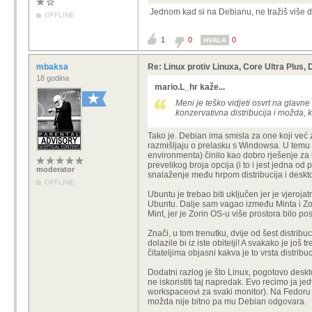
Jednom kad si na Debianu, ne tražiš više dr
OFFLINE
1
0
0
HVALA
mbaksa
Re: Linux protiv Linuxa, Core Ultra Plus
18 godina
mario.L_hr kaže...
Meni je teško vidjeti osvrt na glavn
konzervativna distribucija i možda, 
Tako je. Debian ima smisla za one koji već zn
razmišljaju o prelasku s Windowsa. U temu br
environmenta) činilo kao dobro rješenje za 
prevelikog broja opcija (i to i jest jedna o
moderator
snalaženje među hrpom distribucija i desk
OFFLINE
Ubuntu je trebao biti uključen jer je vjerojat
Ubuntu. Dalje sam vagao između Minta i Zor
Mint, jer je Zorin OS-u više prostora bilo po
Znači, u tom trenutku, dvije od šest distribu
dolazile bi iz iste obitelji! A svakako je jo
čitateljima objasni kakva je to vrsta distribuc
Dodatni razlog je što Linux, pogotovo deskt
ne iskoristiti taj napredak. Evo recimo ja
workspaceovi za svaki monitor). Na Fedoru
možda nije bitno pa mu Debian odgovara.