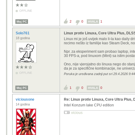
OFFLINE
2
0
1
Moj PC
HVALA
Solo761
Linux protiv Linuxa, Core Ultra Plus, DLS
18 godina
Linux mi je još uvijek malo li-la kao daily 
recimo nešto iz familije kao Steam Deck, n
Npr. za eksperiment sam probao laptop, int
30 FPS-a, pod linuxom (Mint) sa istim post
Ono, nije vjerojatno do linuxa nego do stanja
da je za specifične kombinacije, ne univerza
OFFLINE
Poruka je uređivana zadnji put sri 29.4.2026 9:4
1
0
0
Moj PC
HVALA
viciousone
Re: Linux protiv Linuxa, Core Ultra Plus
14 godina
Intel Konzum lake CPU edition
vicious