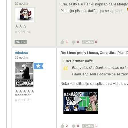
10 godina
Erm, zašto si u članku napisao da je Manjar
Pitam jer pišem s dotične pa se zabrinuh...
OFFLINE
1
0
0
Moj PC
HVALA
mbaksa
Re: Linux protiv Linuxa, Core Ultra Plus
18 godina
EricCartman kaže...
Erm, zašto si u članku napisao da j
Pitam jer pišem s dotične pa se zabr
Neke komplikacije su isplivale na vidjelo u
moderator
OFFLINE
2
0
1
HVALA