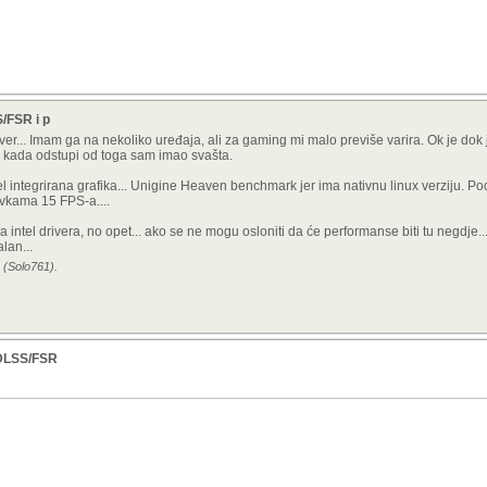
S/FSR i p
driver... Imam ga na nekoliko uređaja, ali za gaming mi malo previše varira. Ok je dok
o kada odstupi od toga sam imao svašta.
el integrirana grafika... Unigine Heaven benchmark jer ima nativnu linux verziju. 
avkama 15 FPS-a....
 intel drivera, no opet... ako se ne mogu osloniti da će performanse biti tu negdje...
lan...
4 (Solo761).
, DLSS/FSR