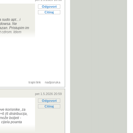
Odgovori
Citiraj
sudo apt... i
indowsa. Ne
azan. Pristupim im
pt cdrom. Idem
i staža na Linuxu!
rijim kernelima ne
top OS neće ići na
stribucija koje će
trajni link
nadporuka
pet 1.5.2026 20:59
Odgovori
Citiraj
ove korisnike, za
6 (6 distribucija,
može boljeti -
 cijela poanta