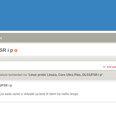
stranica
»
SR i p
+/- sve po
alaze komentari na "
Linux protiv Linuxa, Core Ultra Plus, DLSS/FSR i p
".
S/FSR i p
(za sada samo u virtualki za test) ili idem na našto drugo.