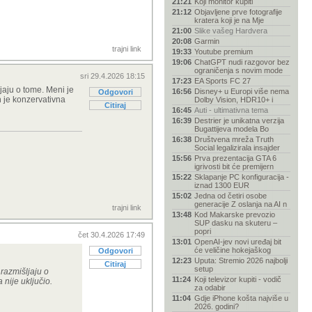
21:21
Koji monitor kupiti
21:12
Objavljene prve fotografije
kratera koji je na Mje
21:00
Slike vašeg Hardvera
20:08
Garmin
trajni link
19:33
Youtube premium
19:06
ChatGPT nudi razgovor bez
ograničenja s novim mode
sri 29.4.2026 18:15
17:23
EA Sports FC 27
ljaju o tome. Meni je
16:56
Disney+ u Europi više nema
Odgovori
n je konzervativna
Dolby Vision, HDR10+ i
Citiraj
16:45
Auti - ultimativna tema
16:39
Destrier je unikatna verzija
Bugattijeva modela Bo
16:38
Društvena mreža Truth
Social legalizirala insajder
15:56
Prva prezentacija GTA 6
igrivosti bit će premijern
15:22
Sklapanje PC konfiguracija -
iznad 1300 EUR
15:02
Jedna od četiri osobe
generacije Z oslanja na AI n
trajni link
13:48
Kod Makarske prevozio
SUP dasku na skuteru –
popri
čet 30.4.2026 17:49
13:01
OpenAI-jev novi uređaj bit
će veličine hokejaškog
Odgovori
12:23
Uputa: Stremio 2026 najbolji
Citiraj
setup
 razmišljaju o
11:24
Koji televizor kupiti - vodič
 nije uključio.
za odabir
11:04
Gdje iPhone košta najviše u
2026. godini?