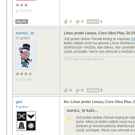
OFFLINE
3
0
0
Moj PC
HVALA
mario.L_hr
Linux protiv Linuxa, Core Ultra Plus, DLS
15 godina
Još jedan dobar članak kojeg je napisao
m
teško vidjeti osvrt na glavne Linux distribu
distribucija i možda, kao takva, nije zaniml
Ljudi, probajte. Neće vas otrovati a možda v
Stručnjak za odmaganje...
OFFLINE
6
0
3
HVALA
gpd
Re: Linux protiv Linuxa, Core Ultra Plus
8 godina
mario.L_hr kaže...
Još jedan dobar članak kojeg je na
tome. Meni je teško vidjeti osvrt na 
Debian je konzervativna distribucija
Ljudi, probajte. Neće vas otrovati a 