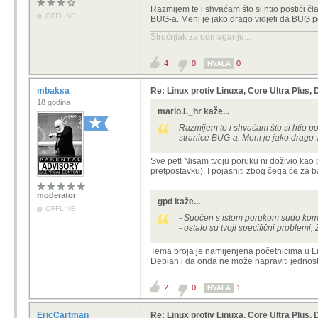
.....
Razmijem te i shvaćam što si htio postići čla
OFFLINE
BUG-a. Meni je jako drago vidjeti da BUG pok
Stručnjak za odmaganje...
4
0
0
HVALA
mbaksa
Re: Linux protiv Linuxa, Core Ultra Plus
18 godina
mario.L_hr kaže...
Razmijem te i shvaćam što si htio pos
stranice BUG-a. Meni je jako drago v
Sve pet! Nisam tvoju poruku ni doživio kao 
pretpostavku). I pojasniti zbog čega će za b
moderator
gpd kaže...
OFFLINE
- Suočen s istom porukom
sudo
koma
- ostalo su tvoji specifični problemi, 
Tema broja je namijenjena početnicima u Linu
Debian i da onda ne može napraviti jedno
2
0
1
HVALA
EricCartman
Re: Linux protiv Linuxa, Core Ultra Plus