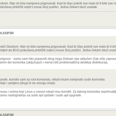
nkom. Nije mi bila namjerea prigovarati. Kad bi išao pokriti sve malo bi ti bile sve 
ušava približiti svijet Linuxa široj publici. Jedva čekam idući uradak.
, DLSS/FSR
tići člankom. Nije mi bila namjerea prigovarati. Kad bi išao pokriti sve malo bi ti bi
idjeti da BUG pokušava približiti svijet Linuxa široj publici. Jedva čekam idući urad
prigovor - samo sam htio pojasniti zbog čega Debian nije uključen (čak više zapravo 
arem dio korisnika (uključujući i mene) biti problematična desktop distribucija.
nde, koristio sam
su root
komandu, nikad nisam namjestio sudo korisnika.
želje i zahtjevi (drugi ih ne moraju imati).
xu i onima koji Linux u osnovi nikad nisu koristili. Za takvog korisnika neprihvatlji
stavnu nadogradnju sa
sudo apt update
i
sudo apt upgrade
.
, DLSS/FSR