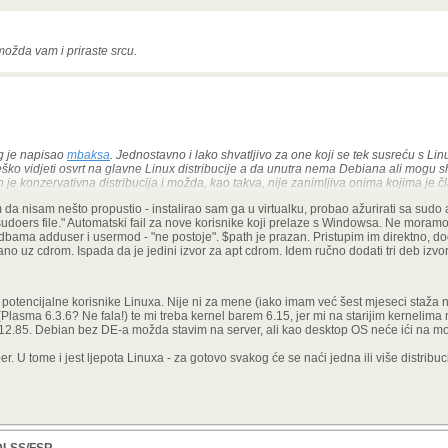
možda vam i priraste srcu.
g je napisao
mbaksa
. Jednostavno i lako shvatljivo za one koji se tek susreću s Lin
eško vidjeti osvrt na glavne Linux distribucije a da unutra nema Debiana ali mogu sh
n je konzervativna distribucija i možda, kao takva, nije zanimljiva onima kojima je č
da nisam nešto propustio - instalirao sam ga u virtualku, probao ažurirati sa sudo 
ovati a možda vam i priraste srcu.
sudoers file." Automatski fail za nove korisnike koji prelaze s Windowsa. Ne moramo da
dbama adduser i usermod - "ne postoje". $path je prazan. Pristupim im direktno, d
više druge distribucije.
no uz cdrom. Ispada da je jedini izvor za apt cdrom. Idem ručno dodati tri deb izv
li potencijalne korisnike Linuxa. Nije ni za mene (iako imam već šest mjeseci staža
(Plasma 6.3.6? Ne fala!) te mi treba kernel barem 6.15, jer mi na starijim kernelima 
.12.85. Debian bez DE-a možda stavim na server, ali kao desktop OS neće ići na mo
 U tome i jest ljepota Linuxa - za gotovo svakog će se naći jedna ili više distribuc