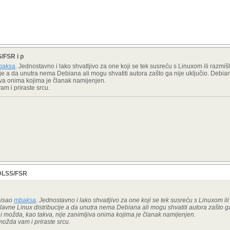
S/FSR i p
baksa
. Jednostavno i lako shvatljivo za one koji se tek susreću s Linuxom ili razmiš
cije a da unutra nema Debiana ali mogu shvatiti autora zašto ga nije uključio. Debia
jiva onima kojima je članak namijenjen.
am i priraste srcu.
, DLSS/FSR
pisao
mbaksa
. Jednostavno i lako shvatljivo za one koji se tek susreću s Linuxom ili
glavne Linux distribucije a da unutra nema Debiana ali mogu shvatiti autora zašto ga
 i možda, kao takva, nije zanimljiva onima kojima je članak namijenjen.
možda vam i priraste srcu.