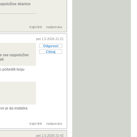
raspoložive stranice
trajni link
nadporuka
pet 1.5.2026 21:21
Odgovori
Citiraj
le sve raspoložive
ak.
potvrditi tvoju
vo je da instalira
trajni link
nadporuka
pet 1.5.2026 21:42