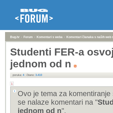
Bug.hr
»
Forum
»
Komentari s weba
»
Komentari članaka s naših web 
Studenti FER-a osvoj
jednom od n
poruka:
4
|
čitano:
3.410
1
Ovo je tema za komentiranje 
se nalaze komentari na "
Stud
jednom od n
".