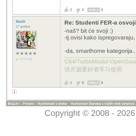
2
0
0
HVALA
ihush
Re: Studenti FER-a osvoji
17 godina
-naš? bit će svoji :)
-tj ovisi kako ispregovaraju, 
-da, smarthome kategorija..
OFFLINE
C64/TurboModul-OpenS
供开源爱好者学习使用
1
0
0
HVALA
1
Bug.hr
»
Forum
»
Komentari s weba
»
Komentari članaka s naših web stranica
Copyright © 2008 - 2026 