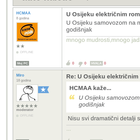
HCMAA
U Osijeku električnim rom
8 godina
U Osijeku samovozom na mu
godišnjak
mnogo mudrosti,mnogo jada..
OFFLINE
0
0
0
Moj PC
HVALA
Miro
Re: U Osijeku električnim
18 godina
HCMAA kaže...
U Osijeku samovozom 
godišnjak
moderator
OFFLINE
Nisu svi dramatični detalji s
...