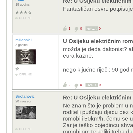
Re: U Osijeku električnim
18 godina
Fantastičan osvrt, potpisujem
OFFLINE
1
0
0
HVALA
millennial
U Osijeku električnim rom
3 godine
možda je deda daltonist? 
eura kazne.
nego ključne riječi: 90 godi
OFFLINE
2
0
0
HVALA
Sirotanovic
Re: U Osijeku električnim
20 mjeseci
Ne znam što je problem u n
roditelji pušćaju djecu bez k
romobili 50km/h, čemu se uv
Zar je teško pojedincu shv
OFFLINE
romobilom te koliki treba da 