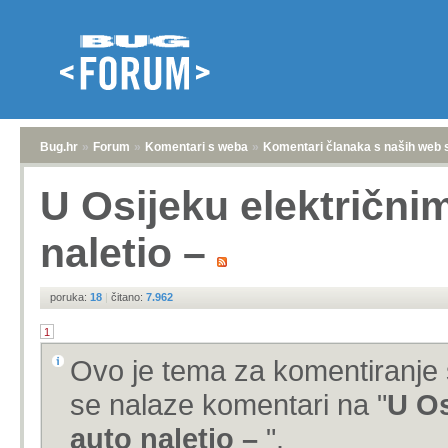
Bug.hr
»
Forum
»
Komentari s weba
»
Komentari članaka s naših web 
U Osijeku električni
naletio –
poruka:
18
|
čitano:
7.962
1
Ovo je tema za komentiranje 
se nalaze komentari na "
U Os
auto naletio –
".