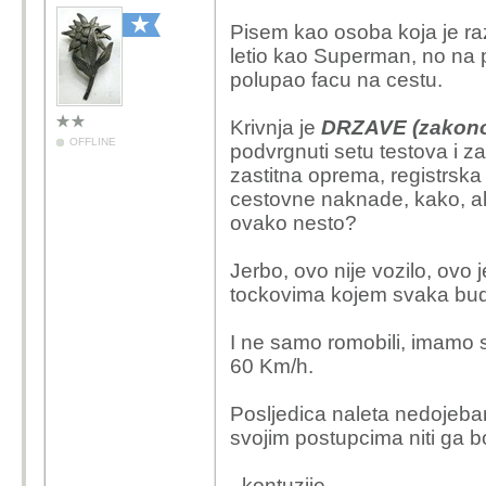
Pisem kao osoba koja je ra
letio kao Superman, no na pr
polupao facu na cestu.
Krivnja je
DRZAVE (zakono
OFFLINE
podvrgnuti setu testova i za
zastitna oprema, registrsk
cestovne naknade, kako, al
ovako nesto?
Jerbo, ovo nije vozilo, ovo j
tockovima kojem svaka budal
I ne samo romobili, imamo 
60 Km/h.
Posljedica naleta nedojeban
svojim postupcima niti ga bo
- kontuzije