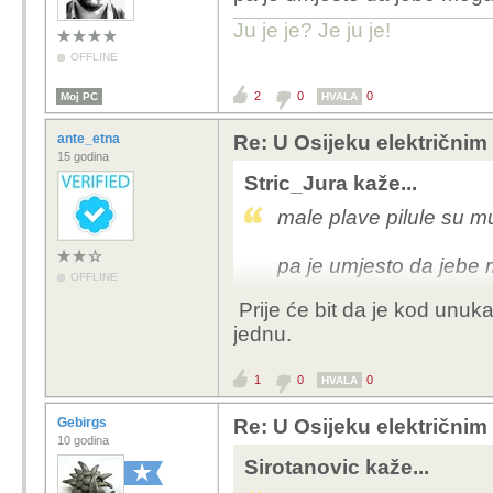
Ju je je? Je ju je!
OFFLINE
2
0
0
Moj PC
HVALA
ante_etna
Re: U Osijeku električnim
15 godina
Stric_Jura kaže...
male plave pilule su mu
pa je umjesto da jebe
OFFLINE
Prije će bit da je kod unu
jednu.
1
0
0
HVALA
Gebirgs
Re: U Osijeku električnim
10 godina
Sirotanovic kaže...