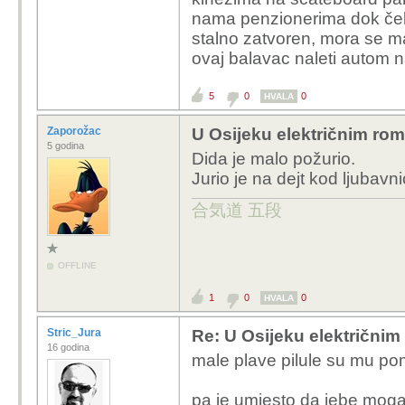
nama penzionerima dok ček
stalno zatvoren, mora se m
ovaj balavac naleti autom 
5
0
0
HVALA
Zaporožac
U Osijeku električnim rom
5 godina
Dida je malo požurio.
Jurio je na dejt kod ljubavni
合気道 五段
OFFLINE
1
0
0
HVALA
Stric_Jura
Re: U Osijeku električnim
16 godina
male plave pilule su mu pom
pa je umjesto da jebe moga