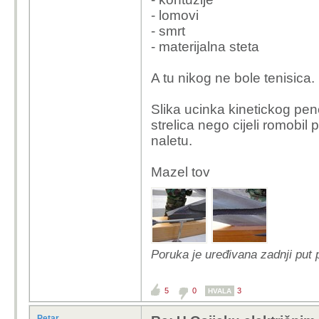
- lomovi
- smrt
- materijalna steta
A tu nikog ne bole tenisica.
Slika ucinka kinetickog pene
strelica nego cijeli romobi
naletu.
Mazel tov
Poruka je uređivana zadnji put 
5
0
3
HVALA
Petar