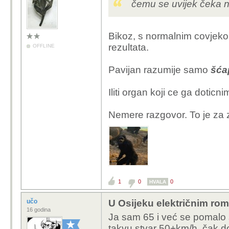
čemu se uvijek čeka ne
Bikoz, s normalnim covjeko
rezultata.
OFFLINE
Pavijan razumije samo
šća
Iliti organ koji ce ga dotic
Nemere razgovor. To je za z
1
0
0
HVALA
učo
U Osijeku električnim rom
16 godina
Ja sam 65 i već se pomalo
takvu stvar 50+km/h, čak do