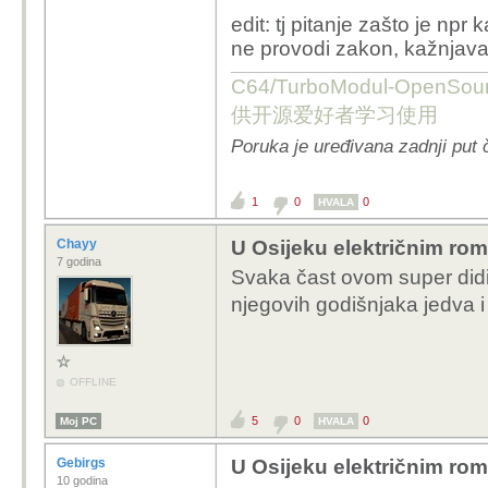
edit: tj pitanje zašto je np
ne provodi zakon, kažnjavan
C64/TurboModul-OpenS
供开源爱好者学习使用
Poruka je uređivana zadnji put 
1
0
0
HVALA
Chayy
U Osijeku električnim rom
7 godina
Svaka čast ovom super didi
njegovih godišnjaka jedva 
OFFLINE
5
0
0
Moj PC
HVALA
Gebirgs
U Osijeku električnim rom
10 godina