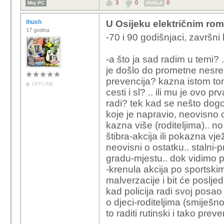
3
0
0
Moj PC
HVALA
ihush
U Osijeku električnim rom
17 godina
-70 i 90 godišnjaci, završni 
-a što ja sad radim u temi? 
je došlo do prometne nesreć
prevencija? kazna istom to
OFFLINE
cesti i sl? .. ili mu je ovo p
radi? tek kad se nešto dogod
koje je napravio, neovisno 
kazna više (roditeljima).. no 
štibra-akcija ili pokazna vj
neovisni o ostatku.. stalni
gradu-mjestu.. dok vidimo 
-krenula akcija po sportski
malverzacije i bit će poslje
kad policija radi svoj posa
o djeci-roditeljima (smiješn
to raditi rutinski i tako prev