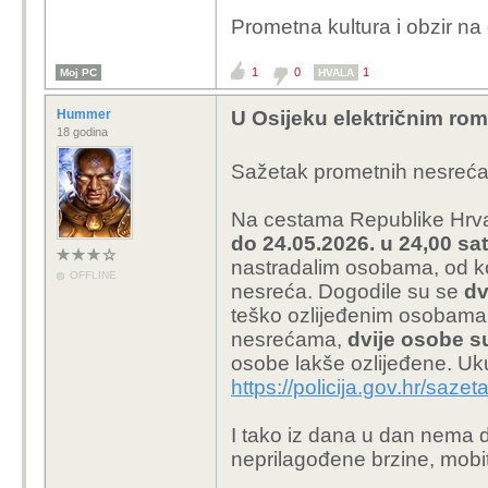
Prometna kultura i obzir na
1
0
1
Moj PC
HVALA
Hummer
U Osijeku električnim rom
18 godina
Sažetak prometnih nesreć
Na cestama Republike Hrva
do 24.05.2026. u 24,00 sa
nastradalim osobama, od koj
OFFLINE
nesreća. Dogodile su se
dv
teško ozlijeđenim osobama
nesrećama,
dvije osobe s
osobe lakše ozlijeđene. Uk
https://policija.gov.hr/sa
I tako iz dana u dan nema 
neprilagođene brzine, mobit