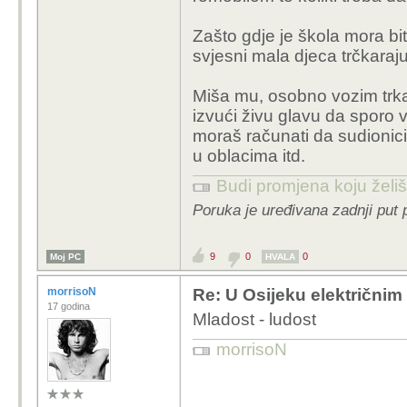
Zašto gdje je škola mora bit
svjesni mala djeca trčkaraju 
Miša mu, osobno vozim trkaći
izvući živu glavu da sporo v
moraš računati da sudionici
u oblacima itd.
Budi promjena koju želiš 
Poruka je uređivana zadnji put 
9
0
0
Moj PC
HVALA
morrisoN
Re: U Osijeku električnim
17 godina
Mladost - ludost
morrisoN