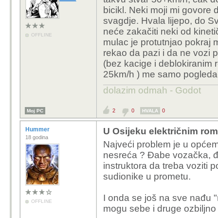
bicikl. Neki moji mi govore
svagdje. Hvala lijepo, do Sv
neće zakačiti neki od kineti
OFFLINE
mulac je protutnjao pokraj
rekao da pazi i da ne vozi po
(bez kacige i deblokiranim
25km/h ) me samo pogledao 
dolazim odmah - Godot
2
0
0
Moj PC
HVALA
Hummer
U Osijeku električnim rom
18 godina
Najveći problem je u općem
nesreća ? Đabe vozačka, đa
instruktora da treba voziti 
sudionike u prometu.
I onda se još na sve nađu "r
OFFLINE
mogu sebe i druge ozbiljno po