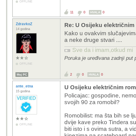
OFFLINE
11
0
0
HVALA
ZdravkoZ
Re: U Osijeku električnim
14 godina
Kako u ovakvim slučajevima 
a neke druge stvari ....
Sve da i imam,otkud mi
Poruka je uređivana zadnji put 
OFFLINE
2
0
0
Moj PC
HVALA
ante_etna
U Osijeku električnim rom
15 godina
Policajac: gospodine, nemojte 
svojih 90 za romobil?
Romobilist: ma šta bih se ljuti
dvije kave preko Tindera su
OFFLINE
biti isto i s ovima sutra, a
kinezima na scateboard park