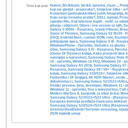
Humor
,
Biciklizam, bicikli, oprema, staze...
,
Poslj
Teme koje prati:
koji ste gledali - preporuka?
,
Smiješne slike - ar
Komentari (pohvale&kritike) vaših fotografija
,
No
Koju seriju trenutno pratite?
,
DELL laptopi
,
Pron
zajedno film
,
Koji televizor kupiti - vodič za odabi
pitanja i odgovori
,
Gitare i sve vezano uz njih
,
Sa
Galaxy S i9000 - Rasprava
,
Srpski Filmovi
,
Brea
Game of Thrones
,
Samsung Galaxy S2 i9100 - 
[FAQ] Android flash, custom ROM, root
,
Razmjen
poklanjanje igara
,
Samsung Galaxy S III - Raspr
WindowsPhone - Općenito
,
Slušalice za glazbu -
izbor
,
Samsung Galaxy S IV - Rasprava
,
Pjesma l
(Game Of Thrones) knjiga
,
Kako provjeriti disk 
sumnjate u ispravnost
,
Samsung Galaxy Note 4
10 - općenito
,
Windows 10 FAQ
,
Windows 10 - pr
Samsung Galaxy A5 2016
,
Samsung Galaxy S7 /
Rasprava
,
Samsung Galaxy S9 / S9+ - Rasprav
kutak
,
Samsung Galaxy S10/S10+
,
Smiješne sli
Fantastika i SF (knjige)
,
4K HDR filmovi...serije...
dokumentarci
,
Samsung Galaxy S21/S21+/Ultra
Insider preview, beta, developer
,
Windows 11 - p
Windows 11 - općenito
,
Sve o televizorima
,
Call 
Modern Warfare II
,
Savjetnik za izbor In-Ear Mon
Samsung Galaxy S23/S23+/S23 Ultra - [Rasprav
Europska komisija predlaže članicama blokirati 
Samsung Galaxy S24/S24+/S24 Ultra [Rasprava
Stremio+RealDebrid+Torrentio streaming
,
Uputa
2026 najbolji setup