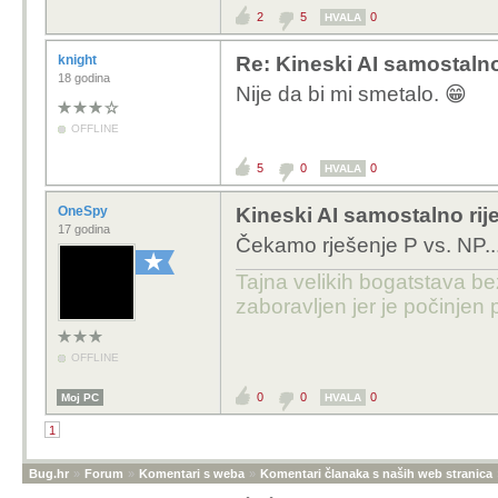
2
5
0
HVALA
knight
Re: Kineski AI samostalno 
18 godina
Nije da bi mi smetalo. 😁
OFFLINE
5
0
0
HVALA
OneSpy
Kineski AI samostalno rije
17 godina
Čekamo rješenje P vs. NP..
Tajna velikih bogatstava bez 
zaboravljen jer je počinjen 
OFFLINE
0
0
0
Moj PC
HVALA
1
Bug.hr
»
Forum
»
Komentari s weba
»
Komentari članaka s naših web stranica