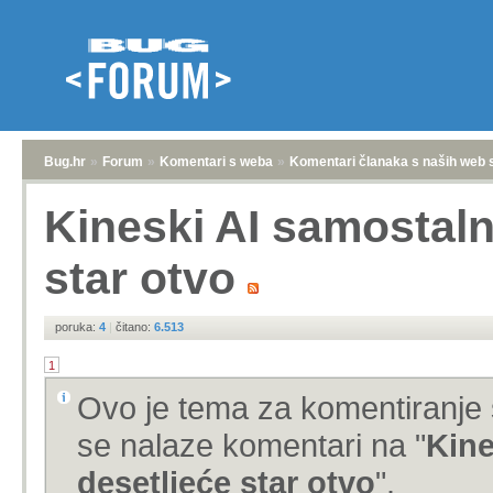
Bug.hr
»
Forum
»
Komentari s weba
»
Komentari članaka s naših web 
Kineski AI samostalno
star otvo
poruka:
4
|
čitano:
6.513
1
Ovo je tema za komentiranje 
se nalaze komentari na "
Kine
desetljeće star otvo
".