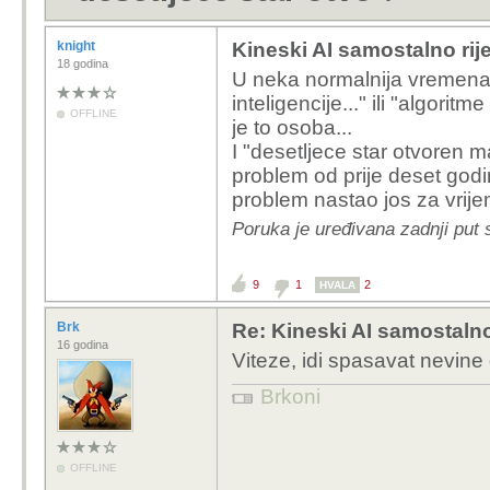
knight
Kineski AI samostalno rije
18 godina
U neka normalnija vremena r
inteligencije..." ili "algorit
OFFLINE
je to osoba...
I "desetljece star otvoren m
problem od prije deset godi
problem nastao jos za vrijem
Poruka je uređivana zadnji put s
9
1
2
HVALA
Brk
Re: Kineski AI samostalno 
16 godina
Viteze, idi spasavat nevine d
Brkoni
OFFLINE