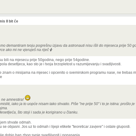
s II bit će
o demantiram tvoju pogrešnu izjavu da astronauti nisu išli do mjeseca prije 50 
rce ako mi ne vjeruješ na riječ🤷
isu bili na mjesecu prije 50godina, nego prije 54godine.
 pola desetljeca, kao sto je i tvoja brzopletost u razumijevanju i svadljivosti.
e znam o misijama na mjesec i opcenito o svemirskom programu nase, ne trebas mi 
ne
be ne amnestira!
sliti, iako ja to uopće nisam tako shvatio. Piše "ne prije 50" i to je istina: prošlo j
ojma.
esetljeća, što stoji i sada je korigirano u članku.
anjem shvate odmah.
 se objasni. Jos uz to odmah i lijepi etikete "teoreticar zavjere" i ostale gluposti.
prije dobio ban zbog svoje svadljivosti i ponasanja