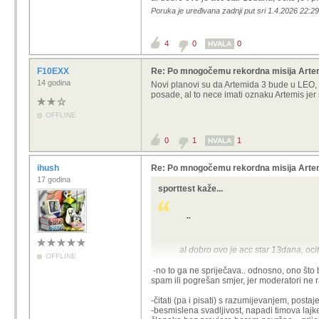
Poruka je uređivana zadnji put sri 1.4.2026 22:29
4
0
0
HVALA
F10EXX
Re: Po mnogočemu rekordna misija Artemi
14 godina
Novi planovi su da Artemida 3 bude u LEO, o
posade, al to nece imati oznaku Artemis jer 
OFFLINE
0
1
1
HVALA
ihush
Re: Po mnogočemu rekordna misija Artemi
17 godina
sporttest kaže...
..
al dobro ovo je acc star 13dana, ocit
OFFLINE
-no to ga ne spriječava.. odnosno, ono što 
spam ili pogrešan smjer, jer moderatori ne r
-čitati (pa i pisati) s razumijevanjem, postaj
-besmislena svadljivost, napadi timova lajk