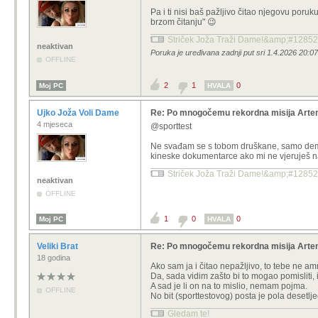
Pa i ti nisi baš pažljivo čitao njegovu poruku
brzom čitanju" 😉
Striček Joža Traži Dame!&amp;#12852
neaktivan
Poruka je uređivana zadnji put sri 1.4.2026 20:0
OFFLINE
2
1
0
Moj PC
HVALA
Ujko Joža Voli Dame
Re: Po mnogočemu rekordna misija Artemi
4 mjeseca
@sporttest
Ne svađam se s tobom druškane, samo demant
kineske dokumentarce ako mi ne vjeruješ na
Striček Joža Traži Dame!&amp;#12852
neaktivan
OFFLINE
1
0
0
Moj PC
HVALA
Veliki Brat
Re: Po mnogočemu rekordna misija Artemi
18 godina
Ako sam ja i čitao nepažljivo, to tebe ne am
Da, sada vidim zašto bi to mogao pomisliti, i
A sad je li on na to mislio, nemam pojma.
OFFLINE
No bit (sporttestovog) posta je pola desetljeć
Gledam te!