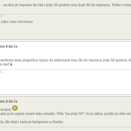
 - na dnu je napisao da čak i prije 50 godina nisu ljudi išli do mjeseca. Toliko o mojo
0;
7 (Ujko Joža Voli Dame).
s II bit će
iram tvoju pogrešnu izjavu da astronauti nisu išli do mjeseca prije 50 godina. Mo
 riječ🤷
0;
s II bit će
nestira!
ako ja to uopće nisam tako shvatio. Piše "ne prije 50" i to je istina: prošlo je više o
a, što stoji i sada je korigirano u članku.