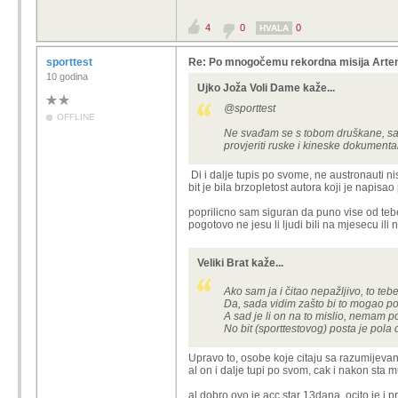
4
0
0
HVALA
sporttest
Re: Po mnogočemu rekordna misija Artemi
10 godina
Ujko Joža Voli Dame kaže...
@sporttest
OFFLINE
Ne svađam se s tobom druškane, sam
provjeriti ruske i kineske dokumenta
Di i dalje tupis po svome, ne austronauti n
bit je bila brzopletost autora koji je napisao
poprilicno sam siguran da puno vise od teb
pogotovo ne jesu li ljudi bili na mjesecu ili 
Veliki Brat kaže...
Ako sam ja i čitao nepažljivo, to te
Da, sada vidim zašto bi to mogao pomi
A sad je li on na to mislio, nemam p
No bit (sporttestovog) posta je pola d
Upravo to, osobe koje citaju sa razumijev
al on i dalje tupi po svom, cak i nakon sta mu
al dobro ovo je acc star 13dana, ocito je i 