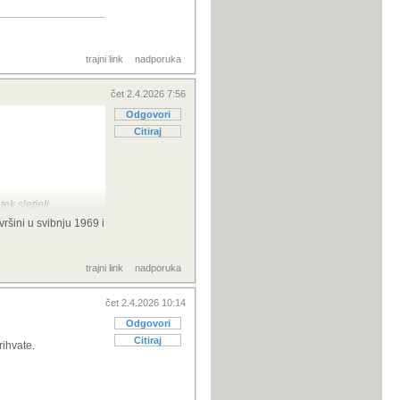
trajni link
nadporuka
čet 2.4.2026 7:56
Odgovori
Citiraj
k sletjeli.
ršini u svibnju 1969 i
trajni link
nadporuka
čet 2.4.2026 10:14
Odgovori
Citiraj
rihvate.