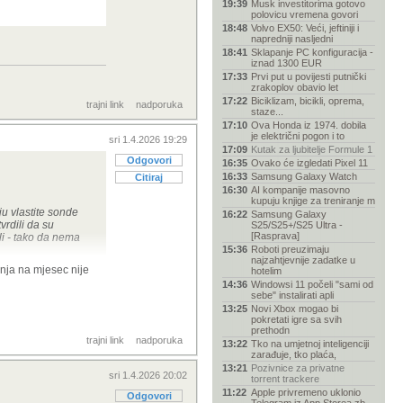
19:39
Musk investitorima gotovo
polovicu vremena govori
18:48
Volvo EX50: Veći, jeftiniji i
napredniji nasljedni
18:41
Sklapanje PC konfiguracija -
iznad 1300 EUR
17:33
Prvi put u povijesti putnički
zrakoplov obavio let
17:22
Biciklizam, bicikli, oprema,
trajni link
nadporuka
staze...
17:10
Ova Honda iz 1974. dobila
je električni pogon i to
sri 1.4.2026 19:29
17:09
Kutak za ljubitelje Formule 1
Odgovori
16:35
Ovako će izgledati Pixel 11
16:33
Samsung Galaxy Watch
Citiraj
16:30
AI kompanije masovno
kupuju knjige za treniranje m
aju vlastite sonde
16:22
Samsung Galaxy
vrdili da su
S25/S25+/S25 Ultra -
[Rasprava]
ili - tako da nema
15:36
Roboti preuzimaju
najzahtjevnije zadatke u
anja na mjesec nije
hotelim
znanost pa i
14:36
Windowsi 11 počeli "sami od
sebe" instalirati apli
13:25
Novi Xbox mogao bi
pokretati igre sa svih
prethodn
trajni link
nadporuka
13:22
Tko na umjetnoj inteligenciji
zarađuje, tko plaća,
13:21
Pozivnice za privatne
sri 1.4.2026 20:02
torrent trackere
11:22
Apple privremeno uklonio
Odgovori