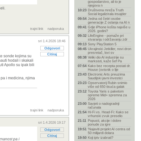
gospodarstvo, ali to je
njegova n
eli.
10:23
Društvena mreža Truth
Social legalizirala insajder
09:54
Jedna od četiri osobe
generacije Z oslanja na AI n
09:41
Gdje iPhone košta najviše u
trajni link
nadporuka
2026. godini?
09:32
LifeEngine - pomaže pri
stvaranju i održavanju zdr
sri 1.4.2026 18:46
09:13
Sony PlayStation 5
Odgovori
08:45
Ukrajinski Jetkiller, novi dron
presretač, lovi sv
Citiraj
tite sonde kojima su
08:38
Veliki dio AI industrije su
auti hodali i skakali
marksisti, kaže šef Pa
ti Apollo su ipak bili
07:54
Kako bez recepta postati dr.
House (ovisnik o lije
23:43
Electronic Arts preuzima
 pa i medicina, njima
Saudijski javni investici
23:23
Opservatorij Rubin snimio
više od 650 tisuća galak
23:12
Toyota Yaris s paketom
opreme Mid+ spremna za
2026
23:00
Savjeti o nadogradnji
računala
trajni link
nadporuka
21:54
Hi-Fi vs. Head-Fi: Kako se
vrhunski zvuk preselio
21:11
Popusti, akcije i dobre
sri 1.4.2026 19:17
ponude za igre
19:51
'Najaviti projekt AI centra od
Odgovori
50 milijardi dolara
Citiraj
19:50
Koji iptv izabrati?
znanost pa i