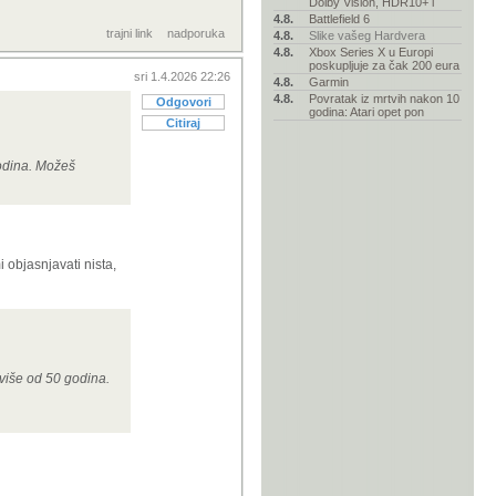
Dolby Vision, HDR10+ i
4.8.
Battlefield 6
trajni link
nadporuka
4.8.
Slike vašeg Hardvera
4.8.
Xbox Series X u Europi
poskupljuje za čak 200 eura
sri 1.4.2026 22:26
4.8.
Garmin
4.8.
Povratak iz mrtvih nakon 10
Odgovori
godina: Atari opet pon
Citiraj
godina. Možeš
objasnjavati nista,
e više od 50 godina.