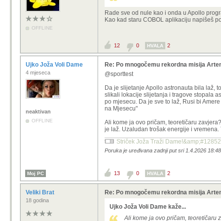
Rade sve od nule kao i onda u Apollo program
Kao kad staru COBOL aplikaciju napišeš pon
OFFLINE
12
0
2
HVALA
Ujko Joža Voli Dame
Re: Po mnogočemu rekordna misija Artemi
4 mjeseca
@sporttest
Da je slijetanje Apollo astronauta bila laž, t
slikali lokacije slijetanja i tragove stopala 
po mjesecu. Da je sve to laž, Rusi bi Amere t
na Mjesecu"
neaktivan
OFFLINE
Ali kome ja ovo pričam, teoretičaru zavjera?
je laž. Uzaludan trošak energije i vremena. 
Striček Joža Traži Dame!&amp;#12852
Poruka je uređivana zadnji put sri 1.4.2026 18:4
13
0
2
Moj PC
HVALA
Veliki Brat
Re: Po mnogočemu rekordna misija Artemi
18 godina
Ujko Joža Voli Dame kaže...
Ali kome ja ovo pričam, teoretičaru 