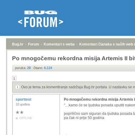
Bug.hr
»
Forum
»
Komentari s weba
»
Komentari članaka s naših web 
Po mnogočemu rekordna misija Artemis II bit
poruka:
28
|
čitano:
6.124
1
Ovo je tema za komentiranje sadržaja Bug.hr portala. U nastavku se n
sporttest
Po mnogočemu rekordna misija Artemis II 
10 godina
"....
kamo će se ljudska posada uputiti nakon 
poprilično sam siguran da ljudska posada ta
pa čak ni prije 50 godina
OFFLINE