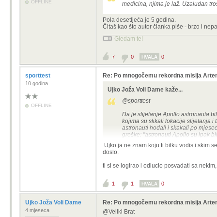
OFFLINE
medicina, njima je laž. Uzaludan tro
Pola desetljeća je 5 godina.
Čitaš kao što autor članka piše - brzo i nepa
Gledam te!
7
0
0
HVALA
sporttest
Re: Po mnogočemu rekordna misija Artemi
10 godina
Ujko Joža Voli Dame kaže...
@sporttest
OFFLINE
Da je slijetanje Apollo astronauta bil
kojima su slikali lokacije slijetanja 
astronauti hodali i skakali po mjesec
greške: "astronauti Apollo su ipak bi
Ujko ja ne znam koju ti bitku vodis i skim s
Ali kome ja ovo pričam, teoretičaru 
doslo.
medicina, njima je laž. Uzaludan tro
ti si se logirao i odlucio posvadati sa nek
1
1
0
HVALA
Ujko Joža Voli Dame
Re: Po mnogočemu rekordna misija Artemi
4 mjeseca
@Veliki Brat