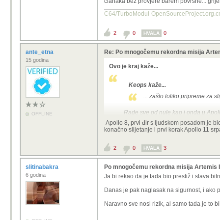
članaka bez provjere barem površne... grij
C64/TurboModul-OpenSourcePro
2
0
0
HVALA
ante_etna
Re: Po mnogočemu rekordna misija Artemi
15 godina
Ovo je kraj kaže...
Keops kaže...
... zašto toliko pripreme za sl
Rade sve od nule kao i onda u Apollo
OFFLINE
Apollo 8, prvi đir s ljudskom posadom je bio
konačno slijetanje i prvi korak Apollo 11 sr
2
0
3
HVALA
slitinabakra
Po mnogočemu rekordna misija Artemis II 
6 godina
Ja bi rekao da je tada bio prestiž i slava bi
Danas je pak naglasak na sigurnost, i ako p
Naravno sve nosi rizik, al samo tada je to b