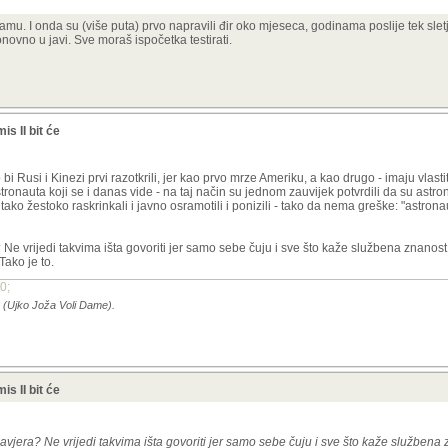
u. I onda su (više puta) prvo napravili đir oko mjeseca, godinama poslije tek sletj
ovno u javi. Sve moraš ispočetka testirati.
s II bit će
o bi Rusi i Kinezi prvi razotkrili, jer kao prvo mrze Ameriku, a kao drugo - imaju vlas
astronauta koji se i danas vide - na taj način su jednom zauvijek potvrdili da su astron
ako žestoko raskrinkali i javno osramotili i ponizili - tako da nema greške: "astronau
 Ne vrijedi takvima išta govoriti jer samo sebe čuju i sve što kaže službena znanost
Tako je to.
0;
8 (Ujko Joža Voli Dame).
s II bit će
zavjera? Ne vrijedi takvima išta govoriti jer samo sebe čuju i sve što kaže službena 