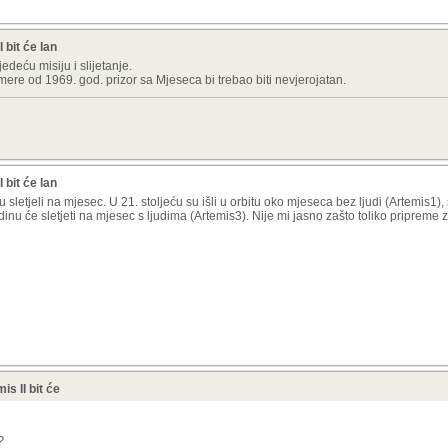
bit će lan
edeću misiju i slijetanje.
re od 1969. god. prizor sa Mjeseca bi trebao biti nevjerojatan.
bit će lan
letjeli na mjesec. U 21. stoljeću su išli u orbitu oko mjeseca bez ljudi (Artemis1), 
u će sletjeti na mjesec s ljudima (Artemis3). Nije mi jasno zašto toliko pripreme z
s II bit će
?