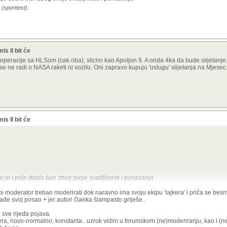
 (sporttest).
s II bit će
peracije sa HLSom (cak oba), slicno kao Apoljon 9. A onda 4ka da bude slijetanje. B
se ne radi o NASA raketi ni vozilu. Oni zapravo kupuju 'uslugu' slijetanja na Mjesec
s II bit će
o je i prije dobio ban zbog svoje svadljivosti i ponasanja
bi moderator trebao moderirati dok naravno ima svoju ekipu 'lajkera' i priča se bes
ade svoj posao + jer autori članka šlampasto griješe..
e sve rijeđa pojava.
era, novo-normalno, konstanta.. uzrok vidim u forumskom (ne)moderiranju, kao i (ne)