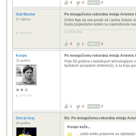
4
3
0
HVALA
Sub Marine
Po mnogočemu rekordna misija Artemis II 
21 mjesec
Držim fige da sve prođe ok i jedva čekam slj
Kada pogledamo koliko su napredovale kame
SubMarine
OFFLINE
5
1
0
HVALA
Keops
Po mnogočemu rekordna misija Artemis II 
15 godina
Prije 60 godina s tadašnjom tehnologijom su s
ljudskom posadom (Artemis2), a za koju godin
OFFLINE
1
3
0
HVALA
Ovo je kraj
Re: Po mnogočemu rekordna misija Artemi
18 godina
Keops kaže...
... zašto toliko pripreme za slijetanje