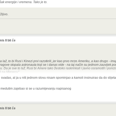
šak energije i vremena. Tako je to.
žljivo.
s II bit će
a laž, to bi Rusi i Kinezi prvi razotkrili, jer kao prvo mrze Ameriku, a kao drugo - im
i tragove stopala astronauta koji se i danas vide - na taj način su jednom zauvijek pot
u. Da je sve to laž, Rusi bi Amere tako žestoko raskrinkali i javno osramotili i poniz
li na Mjesecu"
e svadas, al ja u niti jednom slovu nisam spominjao a kamoli insinuirao da do slijet
zavjera? Ne vrijedi takvima išta govoriti jer samo sebe čuju i sve što kaže službena 
šak energije i vremena. Tako je to.
im, medutim zajebao si se u razumijevanju napisanog
s II bit će