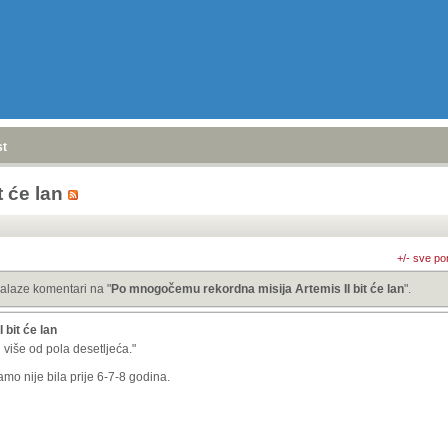
stranica
»
 će lan
+/- sve po
alaze komentari na "
Po mnogočemu rekordna misija Artemis II bit će lan
".
bit će lan
više od pola desetljeća."
mo nije bila prije 6-7-8 godina.