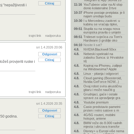
Telegram iz App Storea zb
Citiraj
11:16
YouTubeov udar na AI slop
j "nepažljivosti i
donio kolateralne žrtve
10:37
iPhone postaje pretplata: je li
najam uređaja budu
10:30
I u Mercedesu zaokret: u
kabinu se vraćaju tipke,
09:51
Stupila su na snagu nova
europska pravila o umjetn
trajni link
nadporuka
08:51
Trideset svjećica za Tom's
Hardware (i groblje oko
04:10
Nosite li sat?
sri 1.4.2026 20:06
4.8.
NVIDIA Blackwell 50xx
4.8.
Nebeski spektakl na
Odgovori
zalasku Sunca: iz Hrvatske
Citiraj
slj
žeš provjeriti ruske i
4.8.
Kopiraj na iPhoneu, zalijepi
na Windowsima? Apple
4.8.
Linux - pitanja i odgovori
4.8.
Cloud gaming (Boosteroid,
Nvidia GeForce NOW...)
4.8.
Ovaj robot svira akustičnu
gitaru i može naučiti g
trajni link
nadporuka
4.8.
Grudnjaci, gaće i ostale
sprave za upravljanje gra
4.8.
Youtube premium
sri 1.4.2026 20:35
4.8.
Casio predstavio pametni
Odgovori
prsten i retro satove s m
4.8.
4G/5G routeri, mobilni
d 50 godina.
Citiraj
hotspot, antene
4.8.
BMW reže do 8.000 radnih
mjesta i ubrzava transfor
4.8.
Disney+ u Europi više nema