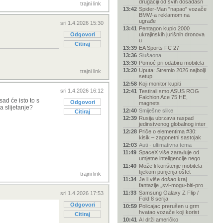
drugačiji od svih dosadašn
trajni link
13:42
Spider-Man "napao" vozače
BMW-a reklamom na
ugrađe
sri 1.4.2026 15:30
13:41
Pentagon kupio 2000
Odgovori
ukrajinskih jurišnih dronova
u
Citiraj
13:39
EA Sports FC 27
13:36
Slušaona
13:30
Pomoć pri odabiru mobitela
13:20
Uputa: Stremio 2026 najbolji
trajni link
setup
12:58
Koji monitor kupiti
sri 1.4.2026 16:12
12:41
Testirali smo ASUS ROG
Falchion Ace 75 HE,
sad će isto to s
Odgovori
magnets
a slijetanje?
12:40
Smiješne slike
Citiraj
12:39
Rusija ubrzava raspad
jedinstvenog globalnog inter
12:28
Priče o elementima #30:
kisik – zagonetni sastojak
12:03
Auti - ultimativna tema
11:49
SpaceX više zarađuje od
umjetne inteligencije nego
11:40
Može li korištenje mobitela
tijekom punjenja oštet
trajni link
11:34
Je li više došao kraj
fantazije „svi-mogu-biti-pro
11:33
Samsung Galaxy Z Flip /
sri 1.4.2026 17:53
Fold 8 serija
Odgovori
10:59
Policajac prerušen u grm
hvatao vozače koji korist
Citiraj
10:41
AI drži američko