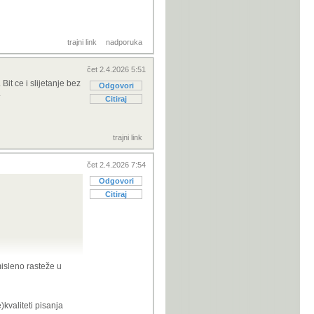
trajni link
nadporuka
čet 2.4.2026 5:51
it ce i slijetanje bez
Odgovori
.
Citiraj
trajni link
čet 2.4.2026 7:54
Odgovori
Citiraj
misleno rasteže u
kvaliteti pisanja