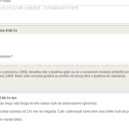
eh buga.
ject.org.cn.部分作品为网上收集整理，供开源爱好者学习使用
s II bit će
ijetanje?
 programu. I onda su (više puta) prvo napravili đir oko mjeseca, godinama poslije te
 u prosincu 1968, desetka isto s ljudima gdje su se u lunarnom modulu približili pov
panj 1969. Malo više od pola godine je prošlo od prvog đira s ljudima do slijetanja.
bit će lan
tnije nego ista drugo te bilo kakav rizik se jednostavno ignorirao.
ostoji sumnja od 1% sve se odgada. Cak i astronauti sami vise nisu toliko ludi da p
ilo manje bitno.