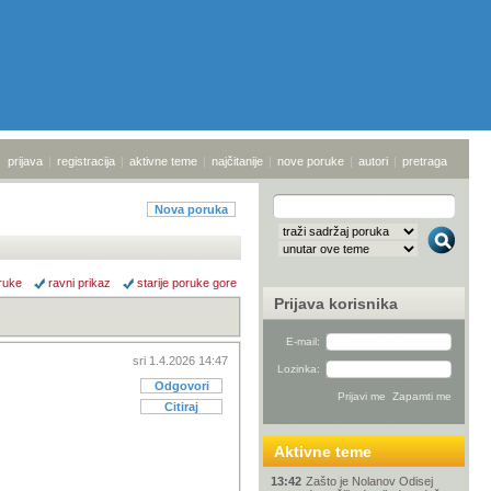
prijava
|
registracija
|
aktivne teme
|
najčitanije
|
nove poruke
|
autori
|
pretraga
Nova poruka
ruke
ravni prikaz
starije poruke gore
Prijava korisnika
E-mail:
sri 1.4.2026 14:47
Lozinka:
Odgovori
Citiraj
Aktivne teme
13:42
Zašto je Nolanov Odisej