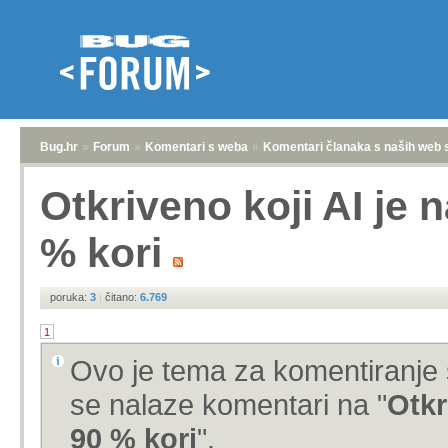
Bug.hr
»
Forum
»
Komentari s weba
»
Komentari članaka s naših web 
Otkriveno koji AI je n
% kori
poruka:
3
|
čitano:
6.769
1
Ovo je tema za komentiranje 
se nalaze komentari na "
Otkr
90 % kori
".