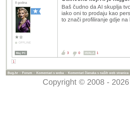
8 godina
Baš čudno da AI skuplja tvoj
iako oni to prodaju kao per
to znači profiliranje gdje na
OFFLINE
3
0
1
Moj PC
HVALA
1
Bug.hr
»
Forum
»
Komentari s weba
»
Komentari članaka s naših web stranica
Copyright © 2008 - 2026 