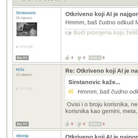
Sirotanovic
Otkriveno koji AI je najgor
20 mjeseci
Hmmm, baš čudno odkud M
Budi promjena koju želiš 
OFFLINE
3
0
0
Moj PC
HVALA
Hrža
Re: Otkriveno koji AI je na
10 mjeseci
Sirotanovic kaže...
OFFLINE
Hmmm, baš čudno odk
Ovisi i o broju korisnika, neb
korisnika kao gemini, meta, c
0
0
0
Moj PC
HVALA
nikonja
Otkriveno koji AI je najgor