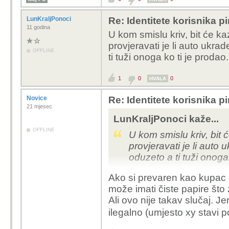
LunKraljPonoci
Re: Identitete korisnika p
11 godina
U kom smislu kriv, bit će
provjeravati je li auto ukrad
OFFLINE
ti tuži onoga ko ti je prodao.
1
0
0
HVALA
Novice
Re: Identitete korisnika p
21 mjesec
LunKraljPonoci kaže...
OFFLINE
U kom smislu kriv, bi
provjeravati je li auto 
oduzeto a ti tuži onoga 
Ako si prevaren kao kupac 
može imati čiste papire što 
Ali ovo nije takav slučaj. 
ilegalno (umjesto xy stavi p