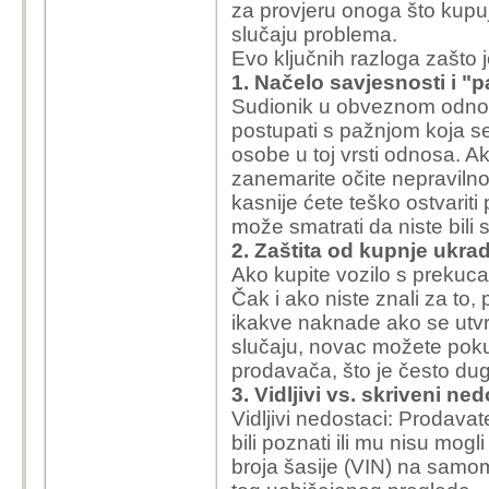
za provjeru onoga što kupuj
slučaju problema.
Evo ključnih razloga zašto j
1. Načelo savjesnosti i 
Sudionik u obveznom odnos
postupati s pažnjom koja s
osobe u toj vrsti odnosa. A
zanemarite očite nepravilnos
kasnije ćete teško ostvariti
može smatrati da niste bili
2. Zaštita od kupnje ukra
Ako kupite vozilo s prekuca
Čak i ako niste znali za to,
ikakve naknade ako se utvr
slučaju, novac možete pokuš
prodavača, što je često dug
3. Vidljivi vs. skriveni ne
Vidljivi nedostaci: Prodava
bili poznati ili mu nisu mog
broja šasije (VIN) na samom