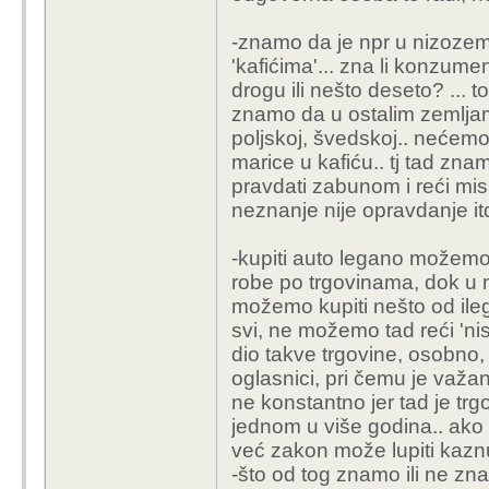
-znamo da je npr u nizozem
'kafićima'... zna li konzume
drogu ili nešto deseto? ...
znamo da u ostalim zemljam
poljskoj, švedskoj.. nećemo
marice u kafiću.. tj tad zn
pravdati zabunom i reći misl
neznanje nije opravdanje it
-kupiti auto legano možemo
robe po trgovinama, dok u 
možemo kupiti nešto od ile
svi, ne možemo tad reći 'ni
dio takve trgovine, osobno, 
oglasnici, pri čemu je važa
ne konstantno jer tad je trg
jednom u više godina.. ako t
već zakon može lupiti kaznu
-što od tog znamo ili ne zn