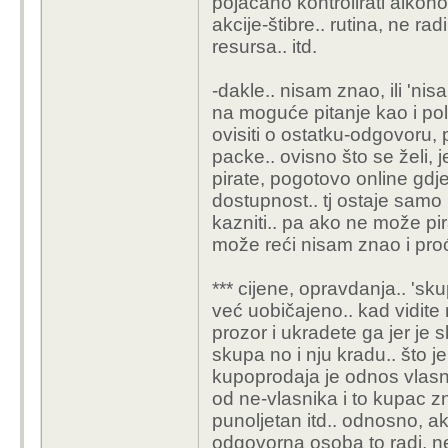
pojačano kontrolirati alkohol
akcije-štibre.. rutina, ne r
resursa.. itd.
-dakle.. nisam znao, ili 'nis
na moguće pitanje kao i pol
ovisiti o ostatku-odgovoru, 
packe.. ovisno što se želi, je
pirate, pogotovo online gdje
dostupnost.. tj ostaje samo 
kazniti.. pa ako ne može pir
može reći nisam znao i proć
*** cijene, opravdanja.. 'sk
već uobičajeno.. kad vidite 
prozor i ukradete ga jer je s
skupa no i nju kradu.. što je k
kupoprodaja je odnos vlasni
od ne-vlasnika i to kupac zna
punoljetan itd.. odnosno, ak
odgovorna osoba to radi, ne 