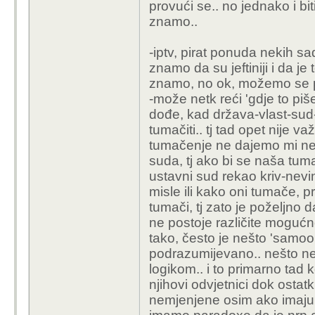
provući se.. no jednako i bi
znamo..
-iptv, pirat ponuda nekih s
znamo da su jeftiniji i da je
znamo, no ok, možemo se pra
-može netk reći 'gdje to piš
dođe, kad država-vlast-sud-z
tumačiti.. tj tad opet nije 
tumačenje ne dajemo mi ne
suda, tj ako bi se naša tuma
ustavni sud rekao kriv-nevin 
misle ili kako oni tumače, pr
tumači, tj zato je poželjno
ne postoje različite mogućno
tako, često je nešto 'samoo
podrazumijevano.. nešto ne
logikom.. i to primarno tad 
njihovi odvjetnici dok ostat
nemjenjene osim ako imaju ov