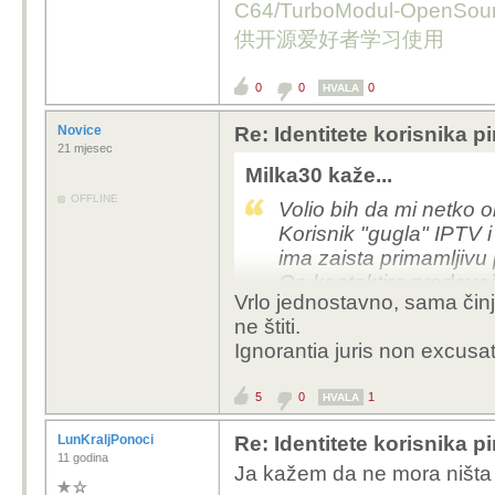
C64/TurboModul-OpenS
供开源爱好者学习使用
0
0
0
HVALA
Novice
Re: Identitete korisnika p
21 mjesec
Milka30 kaže...
OFFLINE
Volio bih da mi netko o
Korisnik "gugla" IPTV 
ima zaista primamljivu 
On kontaktira prodavača
Vrlo jednostavno, sama činj
korištenje usluge!
ne štiti.
Kako korisnik može bit
Ignorantia juris non excusa
ponuđača?
Kako korisnik može znati
5
0
1
HVALA
on uopće pravno tražit
Pravno gledano, može l
LunKraljPonoci
Re: Identitete korisnika p
kažnjen?
11 godina
Ja kažem da ne mora ništa p