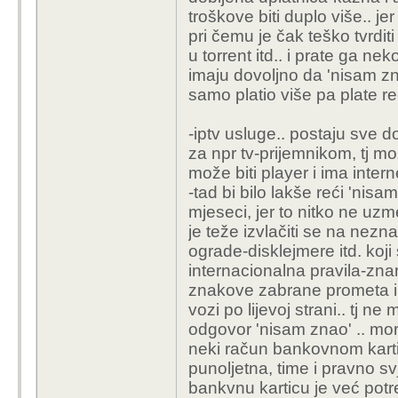
troškove biti duplo više.. jer
pri čemu je čak teško tvrditi
u torrent itd.. i prate ga n
imaju dovoljno da 'nisam znao
samo platio više pa plate 
-iptv usluge.. postaju sve do
za npr tv-prijemnikom, tj m
može biti player i ima intern
-tad bi bilo lakše reći 'nis
mjeseci, jer to nitko ne uzm
je teže izvlačiti se na nez
ograde-disklejmere itd. koj
internacionalna pravila-znanj
znakove zabrane prometa il
vozi po lijevoj strani.. tj n
odgovor 'nisam znao' .. mor
neki račun bankovnom karti
punoljetna, time i pravno svj
bankvnu karticu je već pot