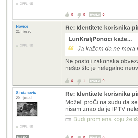
OFFLINE
0
0
0
HVALA
Novice
Re: Identitete korisnika p
21 mjesec
LunKraljPonoci kaže...
OFFLINE
Ja kažem da ne mora ni
Ne postoji zakonska obveza 
nešto što je nelegalno neov
0
1
0
HVALA
Sirotanovic
Re: Identitete korisnika p
20 mjeseci
Možel' proČi na sudu da s
nisam znao da je IPTV nel
Budi promjena koju želiš 
OFFLINE
0
0
0
Moj PC
HVALA