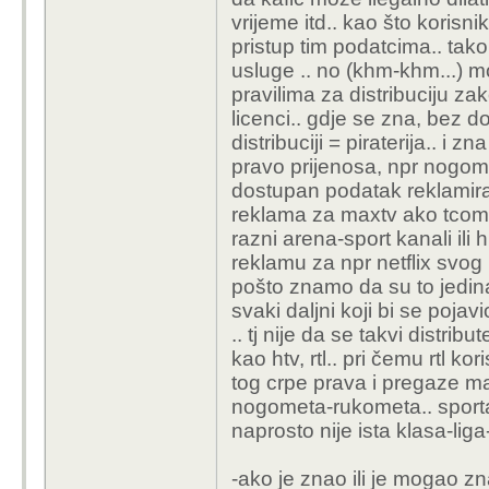
vrijeme itd.. kao što korisnik
pristup tim podatcima.. tak
usluge .. no (khm-khm...) 
pravilima za distribuciju z
licenci.. gdje se zna, bez 
distribuciji = piraterija.. i
pravo prijenosa, npr nogomet
dostupan podatak reklamiran
reklama za maxtv ako tcom 
razni arena-sport kanali ili 
reklamu za npr netflix svog
pošto znamo da su to jedina t
svaki daljni koji bi se poja
.. tj nije da se takvi distrib
kao htv, rtl.. pri čemu rtl ko
tog crpe prava i pregaze m
nogometa-rukometa.. sporta 
naprosto nije ista klasa-liga-
-ako je znao ili je mogao z