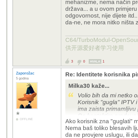
mehanizme, nema način provje
država... a u ovom primje
odgovornost, nije dijete itd
da-ne, ne mora nitko ništa z
C64/TurboModul-OpenS
供开源爱好者学习使用
3
0
1
HVALA
Zaporožac
Re: Identitete korisnika p
5 godina
Milka30 kaže...
Volio bih da mi netko o
Korisnik "gugla" IPTV 
ima zaista primamljivu 
On kontaktira prodavača
OFFLINE
Ako korisnik zna "guglati" m
korištenje usluge!
Nema baš toliko blesavih l
Kako korisnik može bit
da ne provjere uslugu, ili d
ponuđača?