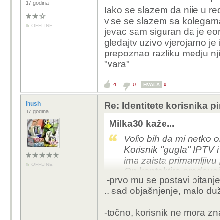
17 godina
Iako se slazem da niie u redu k
vise se slazem sa kolegama, 
OFFLINE
jevac sam siguran da je eon
gledajtv uzivo vjerojarno j
prepoznao razliku medju njim
"vara"
4
0
0
HVALA
ihush
Re: Identitete korisnika p
17 godina
Milka30 kaže...
Volio bih da mi netko o
Korisnik "gugla" IPTV 
ima zaista primamljivu 
OFFLINE
On kontaktira prodavača
-prvo mu se postavi pitanje,
korištenje usluge!
.. sad objašnjenje, malo du
Kako korisnik može bit
ponuđača?
-točno, korisnik ne mora zna
Kako korisnik može znati