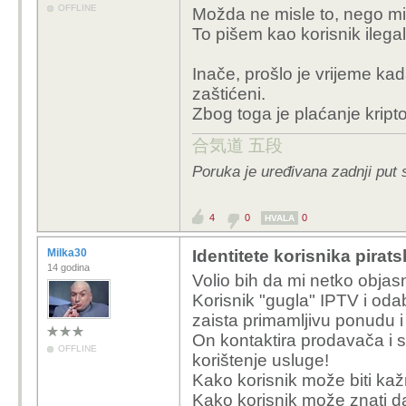
OFFLINE
Možda ne misle to, nego mis
To pišem kao korisnik ilega
Inače, prošlo je vrijeme kada
zaštićeni.
Zbog toga je plaćanje krip
合気道 五段
Poruka je uređivana zadnji put
4
0
0
HVALA
Milka30
Identitete korisnika pirat
14 godina
Volio bih da mi netko objasn
Korisnik "gugla" IPTV i od
zaista primamljivu ponudu i 
On kontaktira prodavača i sl
OFFLINE
korištenje usluge!
Kako korisnik može biti ka
Kako korisnik može znati da 