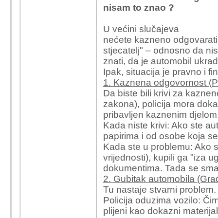
nisam to znao ?
U većini slučajeva
nećete kazneno odgovarati 
stjecatelj" – odnosno da nis
znati, da je automobil ukra
Ipak, situacija je pravno i f
1. Kaznena odgovornost (Pr
Da biste bili krivi za kazne
zakona), policija mora dokaza
pribavljen kaznenim djelom
Kada niste krivi: Ako ste aut
papirima i od osobe koja se
Kada ste u problemu: Ako st
vrijednosti), kupili ga "iza u
dokumentima. Tada se smatr
2. Gubitak automobila (Gr
Tu nastaje stvarni problem. 
Policija oduzima vozilo: Čim
plijeni kao dokazni materija