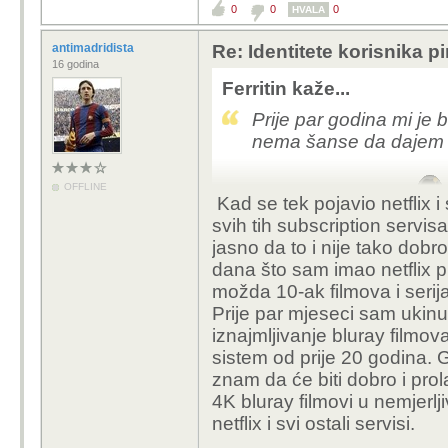
0
0
0
HVALA
antimadridista
Re: Identitete korisnika p
16 godina
Ferritin kaže...
Prije par godina mi je b
nema šanse da dajem 3-
OFFLINE
Netflix je ukinut i opet se plovi
Kad se tek pojavio netflix i s
svih tih subscription servis
jasno da to i nije tako dobr
dana što sam imao netflix 
možda 10-ak filmova i serija
Prije par mjeseci sam ukinu
iznajmljivanje bluray filmov
sistem od prije 20 godina. 
znam da će biti dobro i prol
4K bluray filmovi u nemjerlji
netflix i svi ostali servisi.