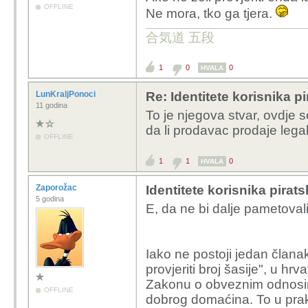
OFFLINE
Ne mora, tko ga tjera.
合気道 五段
1
0
0
HVALA
LunKraljPonoci
Re: Identitete korisnika p
11 godina
To je njegova stvar, ovdje 
da li prodavac prodaje lega
OFFLINE
1
1
0
HVALA
Zaporožac
Identitete korisnika pirat
5 godina
E, da ne bi dalje pametovali,
Iako ne postoji jedan člana
provjeriti broj šasije", u 
Zakonu o obveznim odnosi
OFFLINE
dobrog domaćina. To u pra