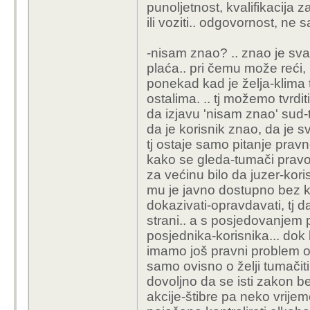
punoljetnost, kvalifikacija 
ili voziti.. odgovornost, ne
-nisam znao? .. znao je svat
plaća.. pri čemu može reći, 
ponekad kad je želja-klima 
ostalima. .. tj možemo tvrdi
da izjavu 'nisam znao' sud-t
da je korisnik znao, da je sv
tj ostaje samo pitanje pravn
kako se gleda-tumači pravo
za većinu bilo da juzer-kor
mu je javno dostupno bez k
dokazivati-opravdavati, tj d
strani.. a s posjedovanjem p
posjednika-korisnika... dok
imamo još pravni problem ovi
samo ovisno o želji tumačiti 
dovoljno da se isti zakon b
akcije-štibre pa neko vrijeme