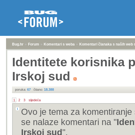
Bug.hr
»
Forum
»
Komentari s weba
»
Komentari članaka s naših web 
Identitete korisnika 
Irskoj sud
poruka:
67
|
čitano:
18.388
1
2
3
sljedeća
Ovo je tema za komentiranje 
se nalaze komentari na "
Iden
Irskoj sud
".