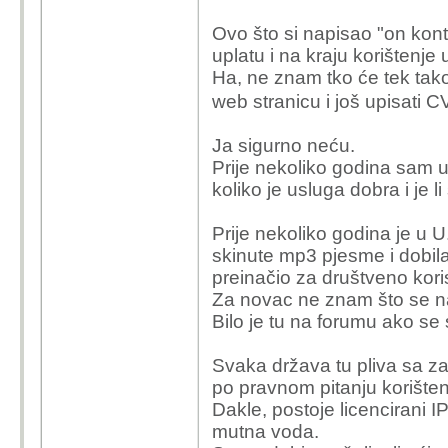
Kako korisnik može znati
Ovo što si napisao "on kont
on uopće pravno tražit
uplatu i na kraju korištenje 
Pravno gledano, može l
Ha, ne znam tko će tek tak
kažnjen?
web stranicu i još upisati C
Ja sigurno neću.
Prije nekoliko godina sam ul
koliko je usluga dobra i je l
Prije nekoliko godina je u U
skinute mp3 pjesme i dobila 
preinačio za društveno kori
Za novac ne znam što se na
Bilo je tu na forumu ako se 
Svaka država tu pliva sa z
po pravnom pitanju korišten
Dakle, postoje licencirani I
mutna voda.