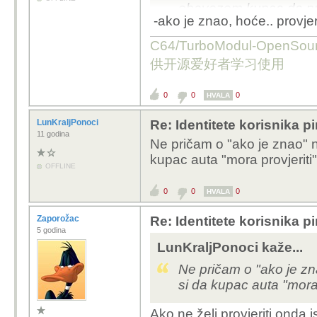
obavezom kupca da prov
-ako je znao, hoće.. provjer
auto će se vratiti vlasn
C64/TurboModul-OpenS
供开源爱好者学习使用
0
0
0
HVALA
LunKraljPonoci
Re: Identitete korisnika p
11 godina
Ne pričam o "ako je znao" 
kupac auta "mora provjeriti
OFFLINE
0
0
0
HVALA
Zaporožac
Re: Identitete korisnika p
5 godina
LunKraljPonoci kaže...
Ne pričam o "ako je zn
si da kupac auta "mora 
Ako ne želi provjeriti onda 