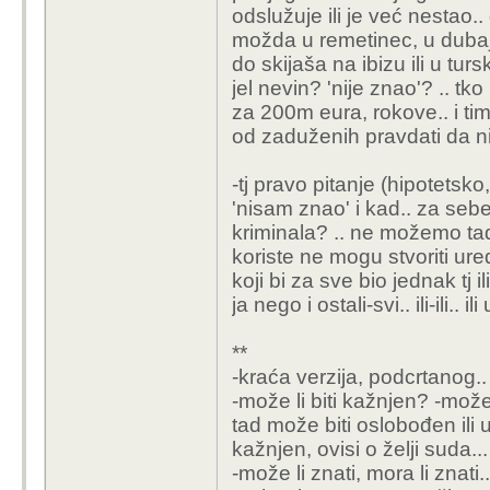
odslužuje ili je već nestao.
možda u remetinec, u dubaj
do skijaša na ibizu ili u tu
jel nevin? 'nije znao'? .. t
za 200m eura, rokove.. i ti
od zaduženih pravdati da ni
-tj pravo pitanje (hipotets
'nisam znao' i kad.. za sebe i
kriminala? .. ne možemo tad r
koriste ne mogu stvoriti ure
koji bi za sve bio jednak tj 
ja nego i ostali-svi.. ili-ili.. 
**
-kraća verzija, podcrtanog.
-može li biti kažnjen? -može
tad može biti oslobođen ili 
kažnjen, ovisi o želji suda...
-može li znati, mora li zna