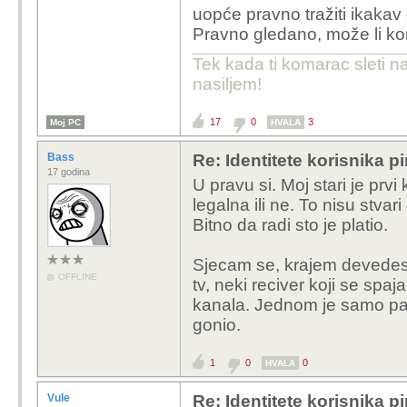
uopće pravno tražiti ikakav
Pravno gledano, može li ko
Tek kada ti komarac sleti n
nasiljem!
17
0
3
Moj PC
HVALA
Bass
Re: Identitete korisnika p
17 godina
U pravu si. Moj stari je prvi
legalna ili ne. To nisu stvari
Bitno da radi sto je platio.
Sjecam se, krajem devedesti
OFFLINE
tv, neki reciver koji se sp
kanala. Jednom je samo pala
gonio.
1
0
0
HVALA
Vule
Re: Identitete korisnika p