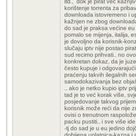
itd., dok je pirat već kažnjiv
korištenje torrenta za priba
downloada istovremeno i uploa
kažnjen ne zbog downloada-k
do sad je praksa većine eu
pomalo se mijenja, italija, e
je dovoljno da korisnik-kon
slučaju iptv nije postao pirat
sud recimo prihvati.. no ovo
konkretan dokaz, da je juze
često kupuje i odgovarajući 
praćenju takvih ilegalnih serv
samodokazivanja bez objaš
.. ako je netko kupio iptv p
tad je to već korak više, svje
posjedovanje takvog prijemn
korisnik može reći da nije zna
ovisi o trenutnom raspoložen
packu pustiti.. i sve više i
-tj do sad je u eu jedino dojč 
dobijena uplatnica-kazna i 