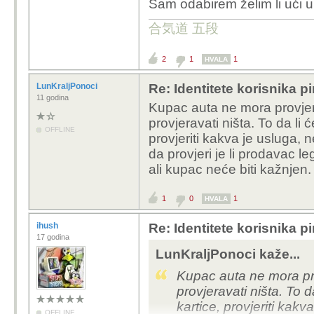
Sam odabirem želim li ući 
合気道 五段
2
1
1
HVALA
LunKraljPonoci
Re: Identitete korisnika p
11 godina
Kupac auta ne mora provjer
provjeravati ništa. To da li 
OFFLINE
provjeriti kakva je uslug
da provjeri je li prodavac le
ali kupac neće biti kažnjen.
1
0
1
HVALA
ihush
Re: Identitete korisnika p
17 godina
LunKraljPonoci kaže...
Kupac auta ne mora pr
provjeravati ništa. To d
kartice, provjeriti ka
OFFLINE