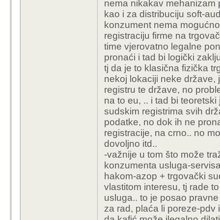
nema nikakav mehanizam pro
on uopće pravno tražit
kao i za distribuciju soft-au
Pravno gledano,
može 
konzument nema mogućnost, 
kažnjen?
registraciju firme na trgovač
time vjerovatno legalne po
pronaći i tad bi logički zakl
tj da je to klasična fizička t
nekoj lokaciji neke države, j
registru te države, no probl
na to eu, .. i tad bi teorets
sudskim registrima svih drž
podatke, no dok ih ne prona
registracije, na crno.. no mo
dovoljno itd..
-važnije u tom što može traž
konzumenta usluga-servisa, 
hakom-azop + trgovački sud
vlastitom interesu, tj rade t
usluga.. to je posao pravne 
za rad, plaća li poreze-pdv i
da kafić može ilegalno dilat