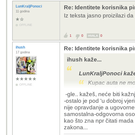
LunKraljPonoci
Re: Identitete korisnika p
11 godina
Iz teksta jasno proizilazi 
OFFLINE
1
0
0
HVALA
ihush
Re: Identitete korisnika p
17 godina
ihush kaže...
LunKraljPonoci kaže
Kupac auta ne mor
OFFLINE
mora provjeravati n
-gle.. kažeš, neće biti kažn
podatke kartice, p
-ostalo je pod 'u dobroj vjer
zakonskom obavezo
nije opravdanje a ugovorne
legalan.
Da, ukrade
samostalna-odgovorna osoba
neće biti kažnjen.
kao što zna npr čitati mad
zakona...
-ako je znao, hoće.. pr