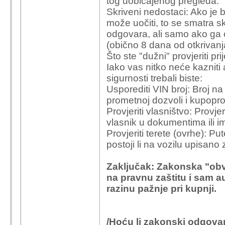
tog uobičajenog pregleda.
Skriveni nedostaci: Ako je 
može uočiti, to se smatra s
odgovara, ali samo ako ga 
(obično 8 dana od otkrivanj
Što ste "dužni" provjeriti pr
Iako vas nitko neće kazniti 
sigurnosti trebali biste:
Usporediti VIN broj: Broj na
prometnoj dozvoli i kupop
Provjeriti vlasništvo: Provje
vlasnik u dokumentima ili 
Provjeriti terete (ovrhe): Pu
postoji li na vozilu upisano 
Zaključak: Zakonska "obve
na pravnu zaštitu i sam 
razinu pažnje pri kupnji.
/Hoću li zakonski odgova