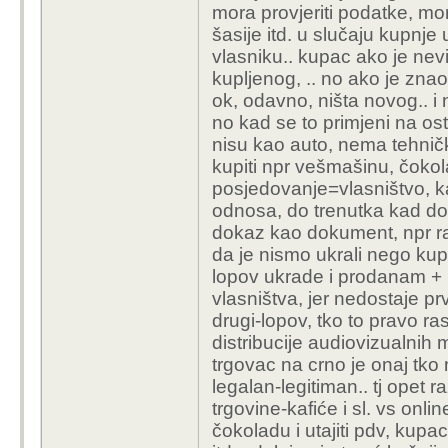
mora provjeriti podatke, mor
šasije itd. u slučaju kupnje
vlasniku.. kupac ako je nevi
kupljenog, .. no ako je znao,
ok, odavno, ništa novog.. i n
no kad se to primjeni na ost
nisu kao auto, nema tehničke 
kupiti npr vešmašinu, čokol
posjedovanje=vlasništvo, ka
odnosa, do trenutka kad dođ
dokaz kao dokument, npr r
da je nismo ukrali nego kup
lopov ukrade i prodanam + i
vlasništva, jer nedostaje pr
drugi-lopov, tko to pravo r
distribucije audiovizualnih ma
trgovac na crno je onaj tko n
legalan-legitiman.. tj opet 
trgovine-kafiće i sl. vs onl
čokoladu i utajiti pdv, kupa