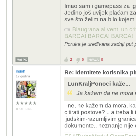
Imao sam i gamepass za igre 
Jedino još uvijek plaćam za
sve što želim na bilo koje
Blaugrana al vent, un cri
BARCA! BARCA! BARCA!
Poruka je uređivana zadnji put 
2
0
0
Moj PC
HVALA
ihush
Re: Identitete korisnika p
17 godina
LunKraljPonoci kaže...
Ja kažem da ne mora ni
-ne, ne kažem da mora, kaže
OFFLINE
citirati postove? .. a treba l
ljudskim-razumljivim granic
dokumente.. neznanje nije 