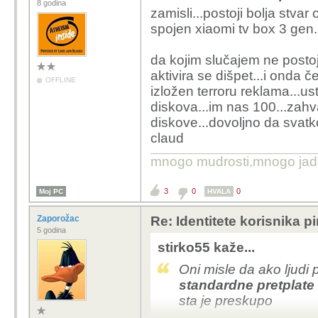
8 godina
zamisli...postoji bolja stvar 
spojen xiaomi tv box 3 gen.
da kojim slučajem ne posto
aktivira se dišpet...i onda 
OFFLINE
izložen terroru reklama...ust
diskova...im nas 100...zahv
diskove...dovoljno da svatk
claud
mnogo mudrosti,mnogo jada..
3
0
0
Moj PC
HVALA
Zaporožac
Re: Identitete korisnika p
5 godina
stirko55 kaže...
Oni misle da ako ljudi
standardne pretplate
sta je preskupo