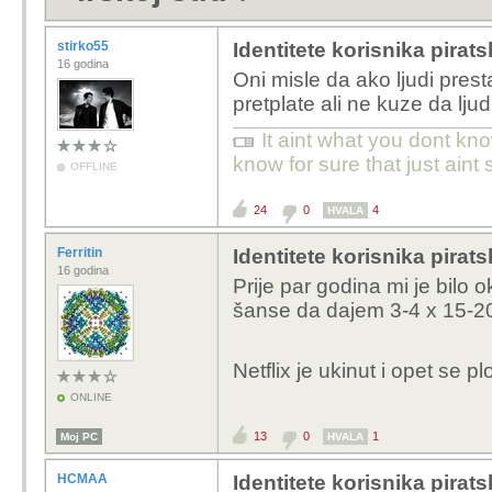
stirko55
Identitete korisnika pirat
16 godina
Oni misle da ako ljudi pres
pretplate ali ne kuze da lj
It aint what you dont kno
know for sure that just aint 
OFFLINE
24
0
4
HVALA
Ferritin
Identitete korisnika pirat
16 godina
Prije par godina mi je bilo o
šanse da dajem 3-4 x 15-20€
Netflix je ukinut i opet se pl
ONLINE
13
0
1
Moj PC
HVALA
HCMAA
Identitete korisnika pirat