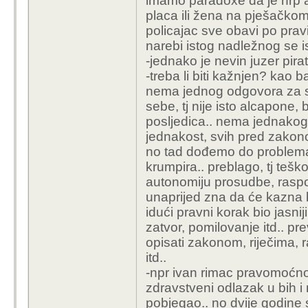
imamo paradoxe da je nrp a
placa ili žena na pješačkom 
policajac sve obavi po prav
narebi istog nadležnog se isp
-jednako je nevin juzer pirate
-treba li biti kažnjen? kao 
nema jednog odgovora za sve
sebe, tj nije isto alcapone, b
posljedica.. nema jednakog
jednakost, svih pred zakono
no tad dođemo do problema
krumpira.. preblago, tj tešk
autonomiju prosudbe, raspon 
unaprijed zna da će kazna bi
idući pravni korak bio jasni
zatvor, pomilovanje itd.. pr
opisati zakonom, riječima, 
itd..
-npr ivan rimac pravomoćno
zdravstveni odlazak u bih i 
pobjegao.. no dvije godine s