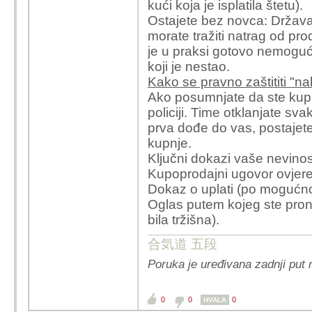
kući koja je isplatila štetu).
Ostajete bez novca: Država
morate tražiti natrag od pr
je u praksi gotovo nemoguć
koji je nestao.
Kako se pravno zaštititi "
Ako posumnjate da ste kupil
policiji. Time otklanjate sv
prva dođe do vas, postajet
kupnje.
Ključni dokazi vaše nevinos
Kupoprodajni ugovor ovjeren
Dokaz o uplati (po mogućn
Oglas putem kojeg ste pron
bila tržišna).
合気道 五段
Poruka je uređivana zadnji put
0
0
0
HVALA