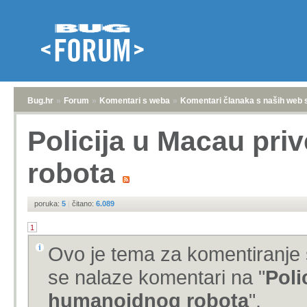
Bug.hr
»
Forum
»
Komentari s weba
»
Komentari članaka s naših web 
Policija u Macau pri
robota
poruka:
5
|
čitano:
6.089
1
Ovo je tema za komentiranje 
se nalaze komentari na "
Poli
humanoidnog robota
".