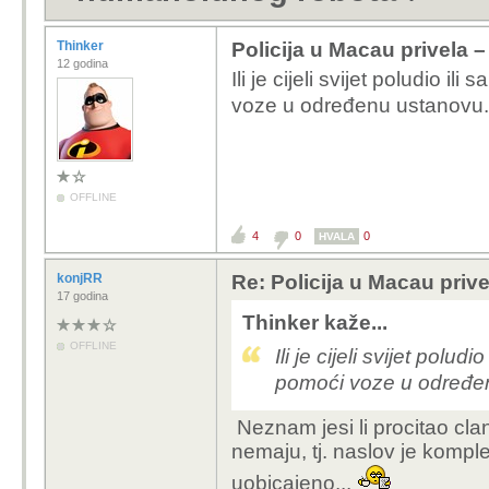
Thinker
Policija u Macau privela
12 godina
Ili je cijeli svijet poludio i
voze u određenu ustanovu
OFFLINE
4
0
0
HVALA
konjRR
Re: Policija u Macau pri
17 godina
Thinker kaže...
OFFLINE
Ili je cijeli svijet polu
pomoći voze u određe
Neznam jesi li procitao cla
nemaju, tj. naslov je komple
uobicajeno...