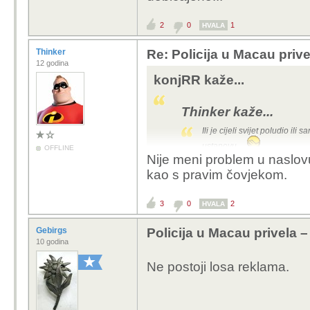
2
0
1
HVALA
Thinker
Re: Policija u Macau pri
12 godina
konjRR kaže...
Thinker kaže...
Ili je cijeli svijet poludio i
ustanovu...
OFFLINE
Nije meni problem u naslov
Neznam jesi li procitao clanak ali n
kao s pravim čovjekom.
lazan sto je na zalost postalo uobica
3
0
2
HVALA
Gebirgs
Policija u Macau privela
10 godina
Ne postoji losa reklama.