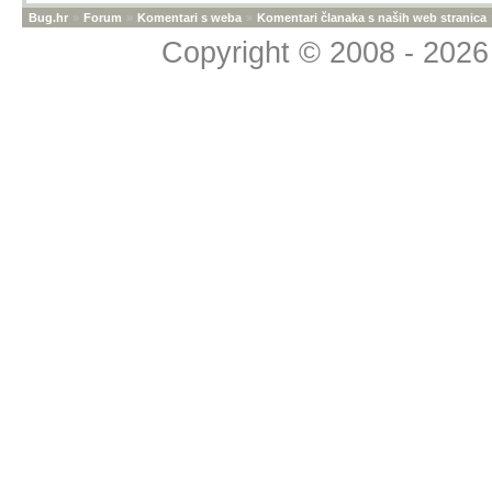
Bug.hr
»
Forum
»
Komentari s weba
»
Komentari članaka s naših web stranica
Copyright © 2008 - 2026 