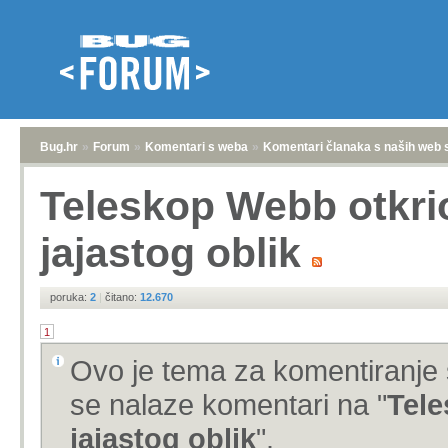
Bug.hr
»
Forum
»
Komentari s weba
»
Komentari članaka s naših web 
Teleskop Webb otkrio
jajastog oblik
poruka:
2
|
čitano:
12.670
1
Ovo je tema za komentiranje 
se nalaze komentari na "
Tele
jajastog oblik
".