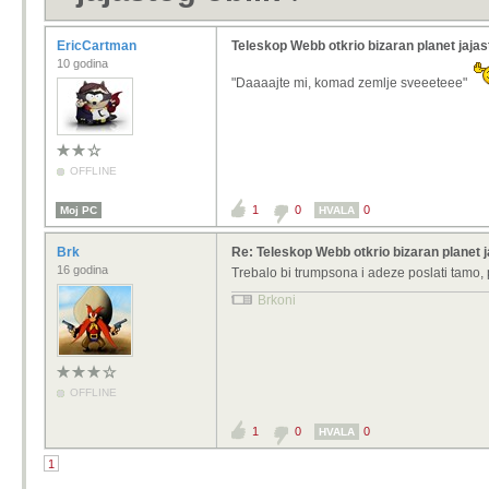
EricCartman
Teleskop Webb otkrio bizaran planet jajas
10 godina
"Daaaajte mi, komad zemlje sveeeteee"
OFFLINE
1
0
0
Moj PC
HVALA
Brk
Re: Teleskop Webb otkrio bizaran planet j
16 godina
Trebalo bi trumpsona i adeze poslati tamo,
Brkoni
OFFLINE
1
0
0
HVALA
1