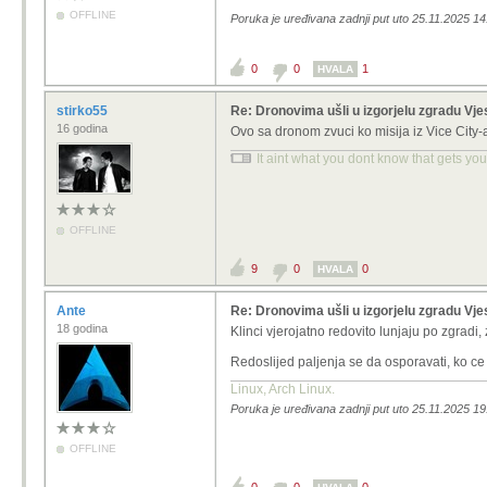
OFFLINE
Poruka je uređivana zadnji put uto 25.11.2025 14
0
0
1
HVALA
stirko55
Re: Dronovima ušli u izgorjelu zgradu Vj
16 godina
Ovo sa dronom zvuci ko misija iz Vice City-a
It aint what you dont know that gets you 
OFFLINE
9
0
0
HVALA
Ante
Re: Dronovima ušli u izgorjelu zgradu Vj
18 godina
Klinci vjerojatno redovito lunjaju po zgradi, 
Redoslijed paljenja se da osporavati, ko c
Linux, Arch Linux.
Poruka je uređivana zadnji put uto 25.11.2025 19
OFFLINE