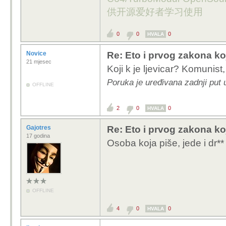
供开源爱好者学习使用
0
0
0
HVALA
Novice
Re: Eto i prvog zakona ko
21 mjesec
Koji k je ljevicar? Komunist
Poruka je uređivana zadnji put 
OFFLINE
2
0
0
HVALA
Gajotres
Re: Eto i prvog zakona ko
17 godina
Osoba koja piše, jede i dr*
OFFLINE
4
0
0
HVALA