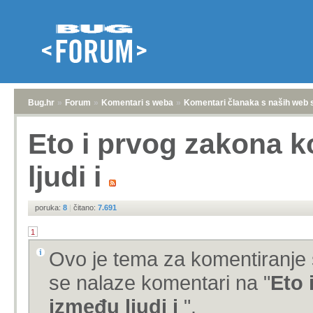
Bug.hr
»
Forum
»
Komentari s weba
»
Komentari članaka s naših web 
Eto i prvog zakona k
ljudi i
poruka:
8
|
čitano:
7.691
1
Ovo je tema za komentiranje 
se nalaze komentari na "
Eto 
između ljudi i
".