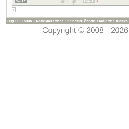
2
0
0
Moj PC
HVALA
1
Bug.hr
»
Forum
»
Komentari s weba
»
Komentari članaka s naših web stranica
Copyright © 2008 - 2026 