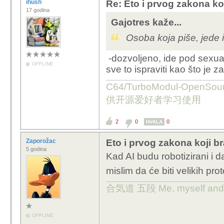
ihush
Re: Eto i prvog zakona ko
17 godina
Gajotres kaže...
Osoba koja piše, jede 
-dozvoljeno, ide pod sexua
OFFLINE
sve to ispraviti kao što je 
C64/TurboModul-OpenS
供开源爱好者学习使用
2
0
0
HVALA
Zaporožac
Eto i prvog zakona koji br
5 godina
Kad AI budu robotizirani i d
mislim da će biti velikih p
合気道 五段 Me, myself and I 
OFFLINE