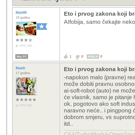
NixHR
Eto i prvog zakona koji br
18 godina
AIfobija, samo čekajte neko
OFFLINE
1
0
0
Moj PC
HVALA
ihush
Eto i prvog zakona koji br
17 godina
-napokon malo (pravne) real
može dobiti pravnu osobnost 
ai-soft-robot (auto) ne može
će vlasnik, samo je pitanje hw
ok, pogotovo ako soft indus
OFFLINE
naravno neće.. i pingpong ć
dobrom smjeru, vs suprotno
itd..
C64/TurboModul-OpenS