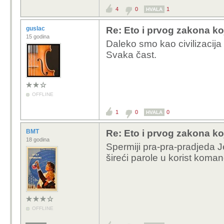
4
0
1
HVALA
guslac
Re: Eto i prvog zakona ko
15 godina
Daleko smo kao civilizacija
Svaka čast.
OFFLINE
1
0
0
HVALA
BMT
Re: Eto i prvog zakona ko
18 godina
Spermiji pra-pra-pradjeda 
šireći parole u korist koma
OFFLINE